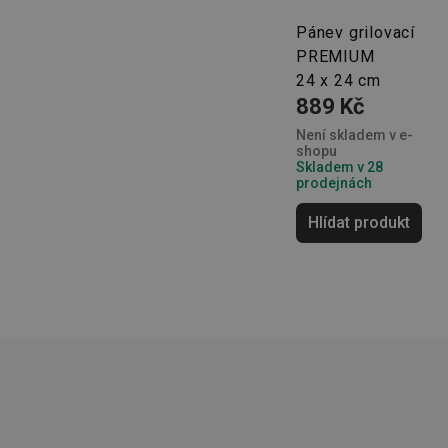
Pánev grilovací
PREMIUM
24 x 24 cm
Základní (fun
889 Kč
Nezbytně nutné soubo
stránky nelze bez ne
Není skladem v e-
shopu
Skladem v 28
Název
prodejnách
shopsys_abc
Hlídat produkt
__cf_bm
CookieScriptConse
FPGSID
__cf_bm