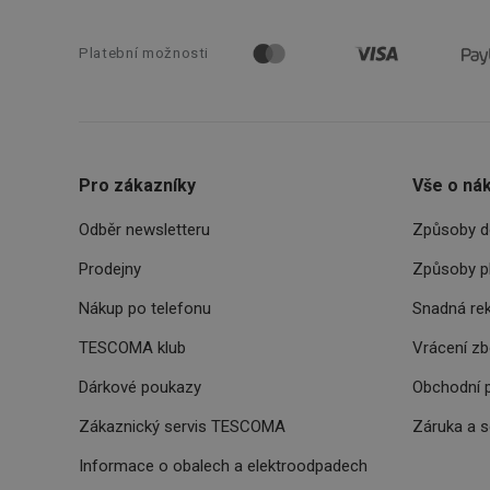
cjConsent
Platební možnosti
__rtbh.lid
OAU
Pro zákazníky
Vše o ná
__Secure-YNID
Odběr newsletteru
Způsoby d
HAPLB8G
Prodejny
Způsoby p
Nákup po telefonu
Snadná re
INGRESSCOOKIE
TESCOMA klub
Vrácení z
Dárkové poukazy
Obchodní 
clientToken
Zákaznický servis TESCOMA
Záruka a 
udid
Informace o obalech a elektroodpadech