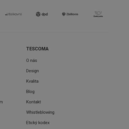
uhlasu uživatele
ke zlepšení
iřadí konkrétnímu
prohlížení.
TESCOMA
O nás
oho, jak uživatelé
e funkčnost
Design
ovozu na několika
držovat výkon v
Kvalita
štěvníkovi. Používá
 optimalizovala
Blog
ém
Kontakt
Whistleblowing
i zařízení, která
oužívání a zlepšila
Etický kodex