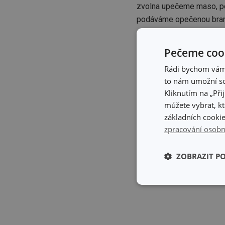
zvolna upečeme maso, pol
podáváme opečenou bra
Pečeme cook
Rádi bychom vám u
to nám umožní so
Kliknutím na „Při
můžete vybrat, kt
základních cookie
zpracování osobn
ZOBRAZIT P
Základní (fun
cookies