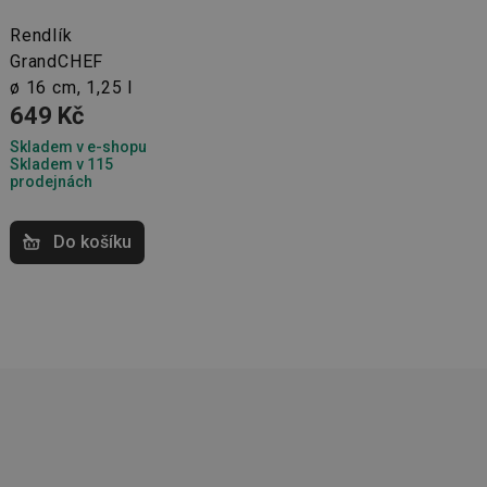
Rendlík
GrandCHEF
ø 16 cm, 1,25 l
kční soubory
649 Kč
 správa účtu. Webové
Skladem v e-shopu
Skladem v 115
prodejnách
Do košíku
zi lidmi a roboty.
vat platné zprávy o
cript.com k
 cookie
kie-Script.com
avu uživatelské
zi lidmi a roboty.
vat platné zprávy o