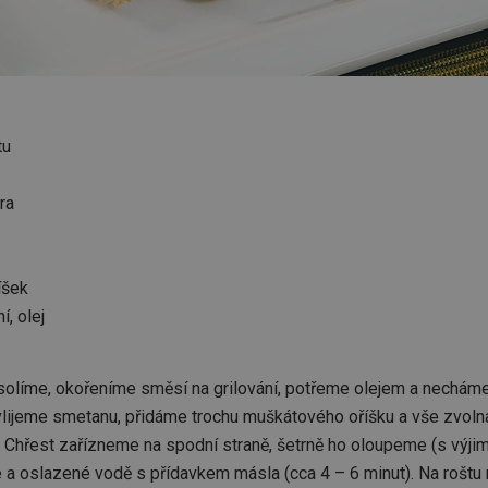
tu
ra
íšek
í, olej
osolíme, okořeníme směsí na grilování, potřeme olejem a necháme
vlijeme smetanu, přidáme trochu muškátového oříšku a vše zvoln
. Chřest zařízneme na spodní straně, šetrně ho oloupeme (s výji
 a oslazené vodě s přídavkem másla (cca 4 – 6 minut). Na roštu 