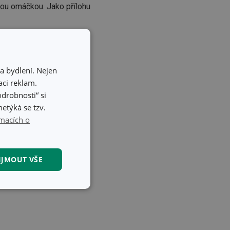
vou omáčkou. Jako přílohu
a bydlení. Nejen
ci reklam.
odrobnosti“ si
etýká se tzv.
macích o
IJMOUT VŠE
kční soubory