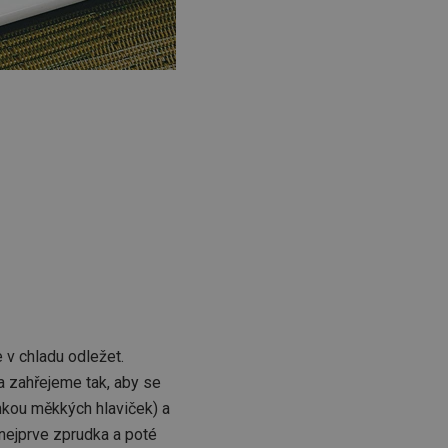
 v chladu odležet.
a zahřejeme tak, aby se
mkou měkkých hlaviček) a
nejprve zprudka a poté