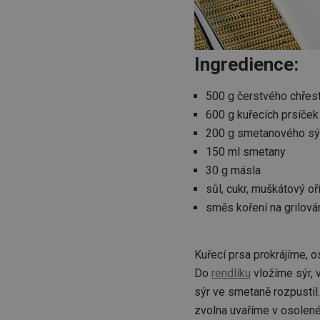
Ingredience:
500 g čerstvého chřes
600 g kuřecích prsíček
200 g smetanového sý
150 ml smetany
30 g másla
sůl, cukr, muškátový oř
směs koření na grilován
Kuřecí prsa prokrájíme, 
Do
rendlíku
vložíme sýr, 
sýr ve smetaně rozpustil
zvolna uvaříme v osolené