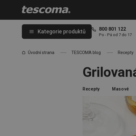
Nacházíte se na stránce Grilovaná kuřecí prsa s chřestem
800 801 122
Kategorie produktů
Po - Pá od 7 do 17
Úvodní strana
TESCOMA blog
Recepty
Grilovan
Recepty
Masové