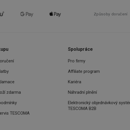
používání jejich webových stránek.
.tescoma.cz
1 rok
Tento soubor cookie se používá k ukládání so
pro cookies na webových stránkách.
Způsoby doručení
www.tescoma.cz
11 měsíců
Tento soubor cookie se používá k routingu a 
4 týdny
navigačních zkušeností uživatele tím, že je př
serveru a zajistí konzistentnější a efektivnější 
.opera.com
11 měsíců
4 týdny
kupu
Spolupráce
.youtube.com
5 měsíců
4 týdny
oručení
Pro firmy
.go.sonobi.com
Zavřením
Tento soubor cookie se používá ke sledování t
prohlížeče
interagují s webovými stránkami, což zajišťuj
latby
Affiliate program
vyvažování zátěže pro efektivní distribuci pr
serverech, aby bylo zajištěno, že web bude u
době vysokého provozu.
klamace
Kariéra
Zavřením
Zaregistruje, který serverový klastr slouží náv
NGINX Inc.
prohlížeče
se v kontextu s vyrovnáváním zatížení, aby se
boží zdarma
Náhradní plnění
bh.contextweb.com
uživatelská zkušenost.
podmínky
Elektronický objednávkový syst
.api.foxentry.com
11 měsíců
TESCOMA B2B
4 týdny
servis TESCOMA
.tescoma.cz
4 týdny 2
Tento cookie se používá k jedinečné identifikac
dny
mají přístup k webové stránce, aby sledovala p
uživatelskou zkušenost.