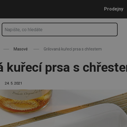
Přejít na hlavní obsah
Přejít na vyhledávání
Přejít na navigaci
Prodejny
Masové
Grilovaná kuřecí prsa s chřestem
á kuřecí prsa s chřest
24. 5. 2021