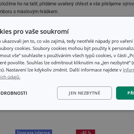
ožíme ho na talíř, přidáme uvařený chřest a vše přelijeme sýro
mboru s máslovým hráškem.
Budou se vám hodit:
ies pro vaše soukromí
kazovali jen to, co vás zajímá, tedy neotřelé nápady pro vaření 
ubory cookies. Soubory cookies mohou být použity k personaliza
jmout vše“ souhlasíte s používáním všech typů cookies, v části „P
eré povolíte. Souhlas lze odmítnout kliknutím na „Jen nezbytné“ (n
s). Nastavení lze kdykoliv změnit. Další informace najdete v
Infor
ích údajů.
ODROBNOSTI
JEN NEZBYTNÉ
PŘ
kční)
Analytické a
Marketingové
Fun
preferenční cookies
cookies
Doprava zdarma
-43 %