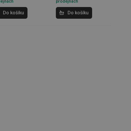
dejnách
prodejnách
zi lidmi a roboty.
vat platné zprávy o
Do košíku
Do košíku
cript.com k
 cookie
kie-Script.com
avu uživatelské
zi lidmi a roboty.
vat platné zprávy o
uhlasu uživatele
ke zlepšení
iřadí konkrétnímu
prohlížení.
oho, jak uživatelé
e funkčnost
ovozu na několika