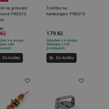
tě na grilování
Tvořítko na
onové PRESTO
hamburgery PRESTO
cm
Kč
 Kč
179 Kč
dem v e-shopu
Skladem v e-shopu
dem v 86
Skladem v 129
dejnách
prodejnách
Do košíku
Do košíku