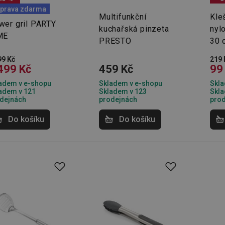
prava zdarma
Multifunkční
Kleš
wer gril PARTY
kuchařská pinzeta
nyl
ME
PRESTO
30 
99 Kč
219 
499 Kč
459 Kč
99
adem v e-shopu
Skladem v e-shopu
Skla
adem v 121
Skladem v 123
Skla
dejnách
prodejnách
pro
Do košíku
Do košíku