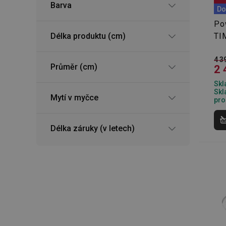
Barva
Do
Po
Délka produktu (cm)
TI
4 3
Průměr (cm)
2 
Skl
Skl
Mytí v myčce
pro
Délka záruky (v letech)