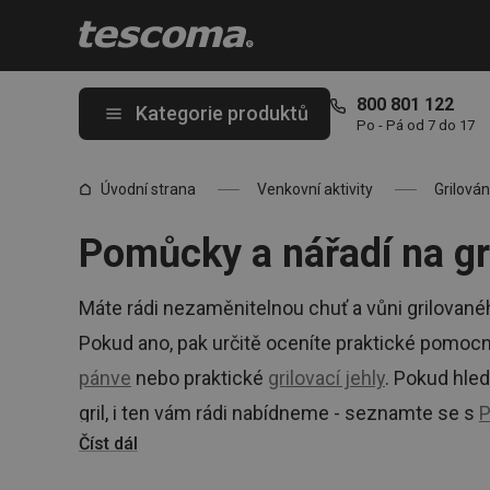
Nacházíte se na stránce Grilovací nářadí a pomůcky
800 801 122
Kategorie produktů
Po - Pá od 7 do 17
Úvodní strana
Venkovní aktivity
Grilován
Pomůcky a nářadí na gr
Máte rádi nezaměnitelnou chuť a vůni grilované
Pokud ano, pak určitě oceníte praktické pomocník
pánve
nebo praktické
grilovací jehly
. Pokud hle
gril, i ten vám rádi nabídneme - seznamte se s
P
Číst dál