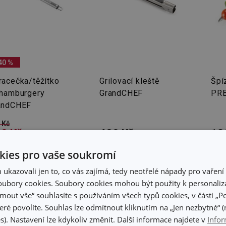
40 %
racečka/těžítko
Grilovací kleště
Špíz
 hamburgery
GrandCHEF
PRE
andCHEF
 Kč
9 Kč
409 Kč
13
adem v e-shopu
Skladem v e-shopu
Skla
ies pro vaše soukromí
adem v 119
Skladem v 126
Skla
dejnách
prodejnách
pro
kazovali jen to, co vás zajímá, tedy neotřelé nápady pro vaření 
ubory cookies. Soubory cookies mohou být použity k personaliza
Do košíku
Do košíku
jmout vše“ souhlasíte s používáním všech typů cookies, v části „P
eré povolíte. Souhlas lze odmítnout kliknutím na „Jen nezbytné“ (n
s). Nastavení lze kdykoliv změnit. Další informace najdete v
Infor