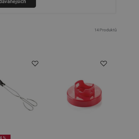
odávanějších
14
Produktů
4 %