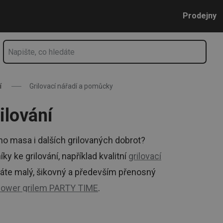
Přejít na hlavní obsah
Přejít na vyhledávání
Přejít na navigaci
Prodejny
í
Grilovací nářadí a pomůcky
ilování
ho masa i dalších grilovaných dobrot?
y ke grilování, například kvalitní
grilovací
dáte malý, šikovný a především přenosný
ower grilem PARTY TIME
.