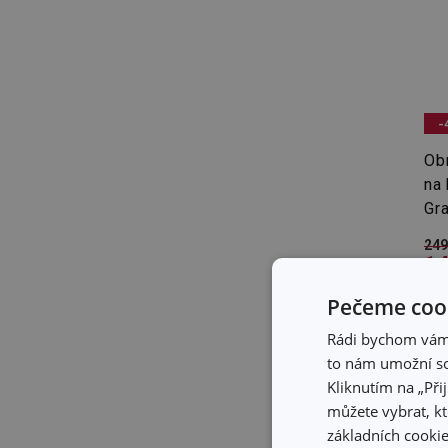
-
Ob
na
Gr
249
14
Skl
Pečeme cook
Skl
pro
Rádi bychom vám u
to nám umožní so
Kliknutím na „Při
můžete vybrat, kt
základních cookie