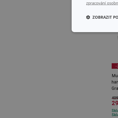
zpracování osobn
ZOBRAZIT P
Základní (fun
cookies
-
Základní (fun
Mul
ha
Nezbytně nutné soubo
Gr
stránky nelze bez ne
409
Název
29
shopsys_abc
Skl
Skl