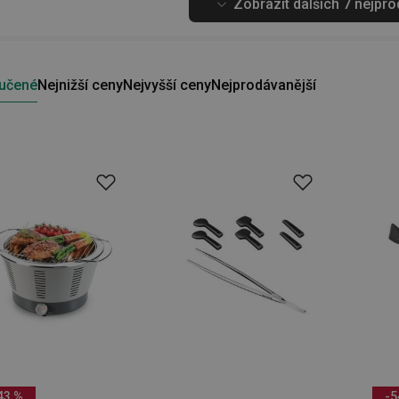
Zobrazit dalších 7 nejpr
učené
Nejnižší ceny
Nejvyšší ceny
Nejprodávanější
43 %
-5