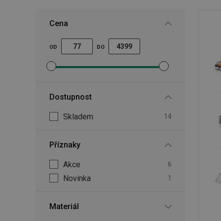
Cena
OD
DO
Nastavit filtr minimální cena
Nastavit filtr maximální cena
Dostupnost
Skladem
14
Příznaky
Akce
6
Novinka
1
Materiál