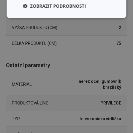
ZOBRAZIT PODROBNOSTI
ŠÍŘKA PRODUKTU (CM)
3.5
Základní
Analytické a
(funkční) cookies
preferenční
VÝŠKA PRODUKTU (CM)
2
cookies
DÉLKA PRODUKTU (CM)
75
Marketingové
Funkční soubory
cookies
Ostatní parametry
nerez ocel, gumovník
MATERIÁL
brazilský
Základní (funkční) cookies
PRODUKTOVÁ LINIE
PRIVILEGE
Analytické a preferenční cookies
Marketingové cookies
Funkční soubory
TYP
teleskopická vidlička
Nezbytně nutné soubory cookie umožňují základní
funkce webových stránek, jako je přihlášení