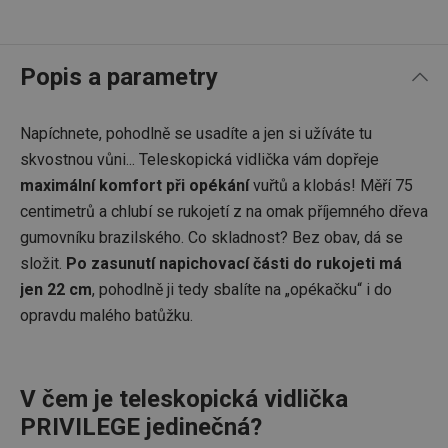
Popis a parametry
Napíchnete, pohodlně se usadíte a jen si užíváte tu
skvostnou vůni... Teleskopická vidlička vám dopřeje
maximální komfort při opékání
vuřtů a klobás! Měří 75
centimetrů a chlubí se rukojetí z na omak příjemného dřeva
gumovníku brazilského. Co skladnost? Bez obav, dá se
složit.
Po zasunutí napichovací části do rukojeti má
jen 22 cm
, pohodlně ji tedy sbalíte na „opékačku“ i do
opravdu malého batůžku.
V čem je teleskopická vidlička
PRIVILEGE jedinečná?