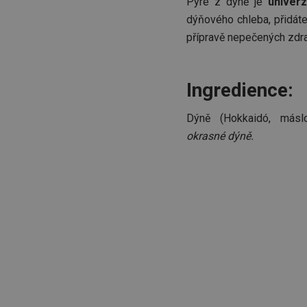
Pyré z dýně je
univerzá
dýňového chleba, přidáte
přípravě nepečených zdra
Ingredience:
Dýně (Hokkaidó, másl
okrasné dýně.