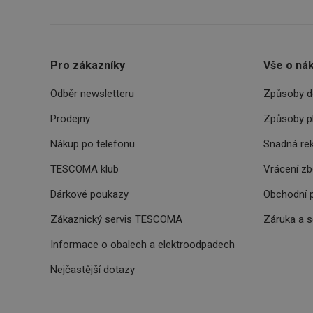
INGRESSCOOKIE
Pro zákazníky
Vše o ná
clientToken
Odběr newsletteru
Způsoby d
udid
Prodejny
Způsoby p
Nákup po telefonu
Snadná re
TESCOMA klub
Vrácení z
Název
Název
Název
Dárkové poukazy
Obchodní 
cto_bundle
vivdocref
FPLC
Zákaznický servis TESCOMA
Záruka a 
cjevent_sc
cto_bundle
Informace o obalech a elektroodpadech
viewer_token
cjUser
Nejčastější dotazy
cje
XANDR_PANID
cjevent
lastVisitedProducts