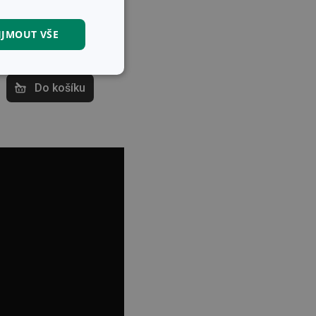
159 Kč
IJMOUT VŠE
Skladem v e-shopu
Skladem v 123
prodejnách
kční soubory
Do košíku
kční soubory
 správa účtu. Webové
zi lidmi a roboty.