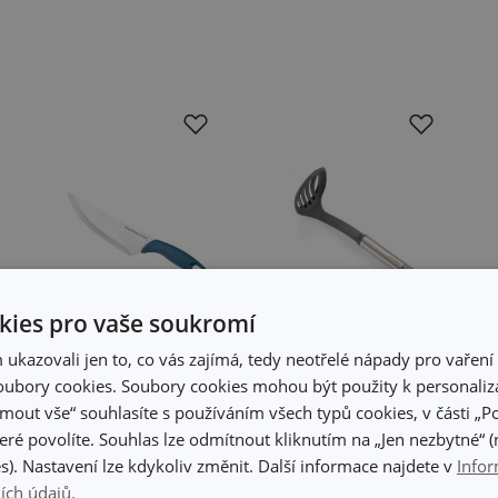
ies pro vaše soukromí
kazovali jen to, co vás zajímá, tedy neotřelé nápady pro vaření 
ubory cookies. Soubory cookies mohou být použity k personaliza
-31 %
jmout vše“ souhlasíte s používáním všech typů cookies, v části „P
Nůž kuchařský
Šťouchadlo
eré povolíte. Souhlas lze odmítnout kliknutím na „Jen nezbytné“ (n
PRESTO 20 cm
GrandCHEF+
s). Nastavení lze kdykoliv změnit. Další informace najdete v
Infor
ích údajů.