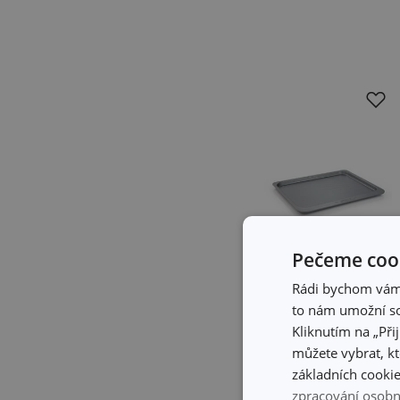
Pečeme cook
Rádi bychom vám u
to nám umožní so
Kliknutím na „Při
Plech na pečení
můžete vybrat, kt
COMPACT
základních cookie
42 x 36 cm
zpracování osobn