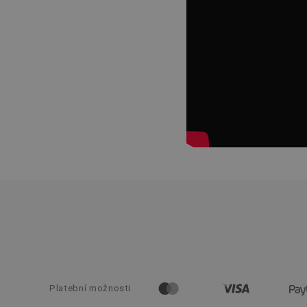
CookieScriptConse
FPGSID
__cf_bm
cjConsent
__rtbh.lid
OAU
__Secure-YNID
HAPLB8G
Platební možnosti