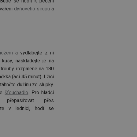
 Bude se hodit k pečení
 vaření
dýňového sirupu
a
nožem
a vydlabejte z ní
í kusy, naskládejte je na
 trouby rozpálené na 180
kká (asi 45 minut). Lžící
táhněte dužinu ze slupky.
te
šťouchadlo
. Pro hladší
e přepasírovat přes
jte v lednici, hodí se