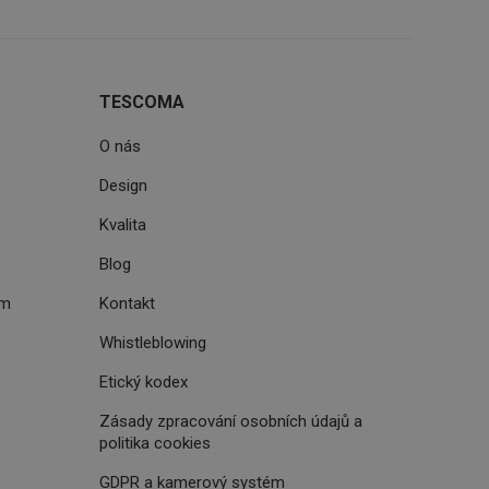
štěvníkovi. Používá
 optimalizovala
TESCOMA
O nás
i zařízení, která
oužívání a zlepšila
Design
Kvalita
Blog
ém
Kontakt
rencí výkonnosti a
ormací o chování
jejich prohlížení
jichž cílem je
Whistleblowing
analytických údajů
tránky.
ormací o chování
Etický kodex
ížeče webových
jichž cílem je
aného obsahu nebo
Zásady zpracování osobních údajů a
osobní údaje.
, které jsou pro vás
politika cookies
 omezení počtu
ání a
zené návštěvníkem
ření účinnosti
ch významných akcí,
GDPR a kamerový systém
při affiliate