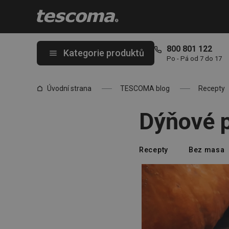
Nacházíte se na stránce Dýňové pyré
800 801 122
Kategorie produktů
Po - Pá od 7 do 17
Úvodní strana
TESCOMA blog
Recepty
Dýňové 
Recepty
Bez masa