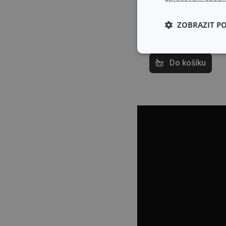
469 Kč
ZOBRAZIT P
Skladem v e-shopu
Skladem v 124
prodejnách
Základní (fun
Do košíku
cookies
Základní (fun
Nezbytně nutné soubo
stránky nelze bez ne
Název
shopsys_abc
__cf_bm