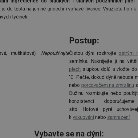
lní ingredience do sladkých i slaných podzimních jídel
.
 je do těsta na jemné gnocchi i voňavé lívance. Využijete ho i k
vých tyčinek.
Postup:
ová, muškátová).
Nepoužívejte
Čistou dýni rozkrojte
ostrým 
semínka. Nakrájejte ji na větš
plech
slupkou dolů a vložte do
˚C. Pečte, dokud dýně nebude mě
nebo
porcovačem na zmrzlinu
s
Dužinu rozmixujte nebo použij
konzistenci doporučujem
síto. Hotové pyré uchováve
k
vakuování
nebo
zamrazení
.
Vybavte se na dýni: