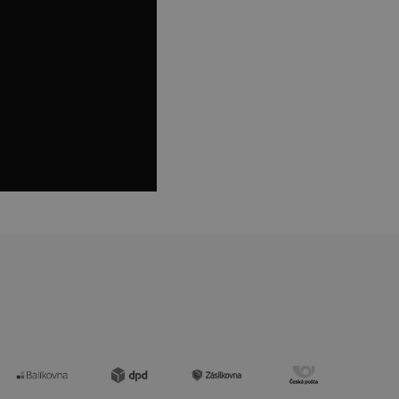
vat platné zprávy o
cript.com k
 cookie
kie-Script.com
avu uživatelské
zi lidmi a roboty.
vat platné zprávy o
uhlasu uživatele
ke zlepšení
iřadí konkrétnímu
prohlížení.
oho, jak uživatelé
e funkčnost
ovozu na několika
držovat výkon v