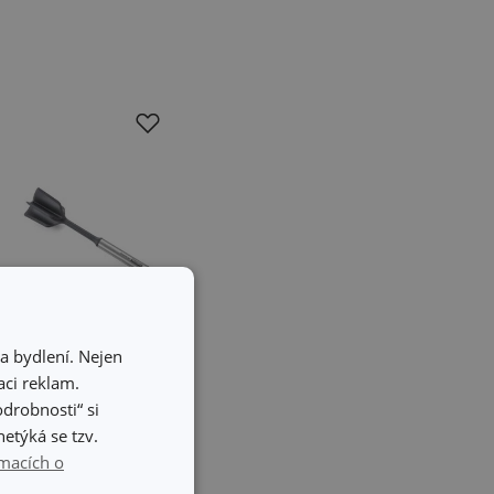
a bydlení. Nejen
ci reklam.
odrobnosti“ si
Mačkadlo/sekáče
etýká se tzv.
k GrandCHEF+
macích o