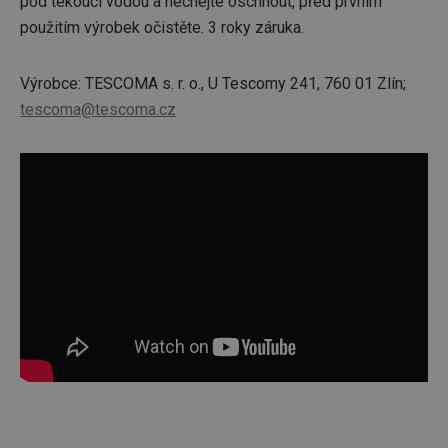
pod tekoucí vodou a nechejte oschnout, před prvním
použitím výrobek očistěte. 3 roky záruka.
Výrobce: TESCOMA s. r. o., U Tescomy 241, 760 01 Zlín;
tescoma@tescoma.cz