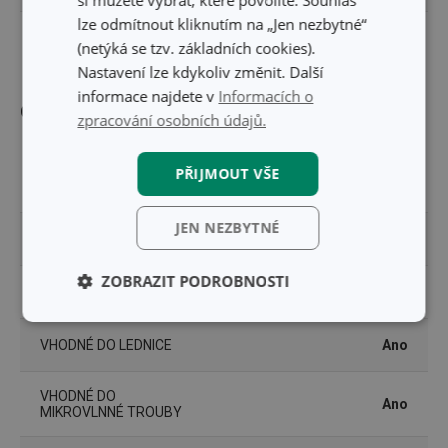
si můžete vybrat, které povolíte. Souhlas
lze odmítnout kliknutím na „Jen nezbytné“
DÉLKA PRODUKTU (CM)
17
(netýká se tzv. základních cookies).
Nastavení lze kdykoliv změnit. Další
informace najdete v
Informacích o
Ostatní parametry
zpracování osobních údajů.
zdravotně nezávadný
PŘIJMOUT VŠE
MATERIÁL
plast, silikon
JEN NEZBYTNÉ
PRODUKTOVÁ LINIE
BAMBINI
ZOBRAZIT PODROBNOSTI
TYP
dětská láhev
Základní
Analytické a
(funkční) cookies
preferenční
VHODNÉ DO LEDNICE
Ano
cookies
VHODNÉ DO
Ano
MIKROVLNNÉ TROUBY
Marketingové
Funkční soubory