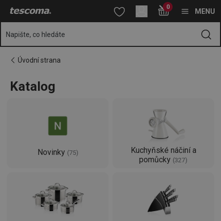
Nacházíte se na stránce Kuchyňské potřeby TESCOMA, značkov
0
Přejít na hlavní obsah
Přejít na vyhledávání
Přejít na navigaci
MENU
Napište, co hledáte
Úvodní strana
Katalog
Kuchyňské náčiní a
Novinky
(
75
)
pomůcky
(
327
)