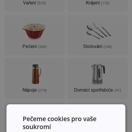
Vaření
Krájení
(
570
)
(
176
)
Pečení
Stolování
(
360
)
(
246
)
Nápoje
Domácí spotřebiče
(
219
)
(
41
)
Pečeme cookies pro vaše
soukromí