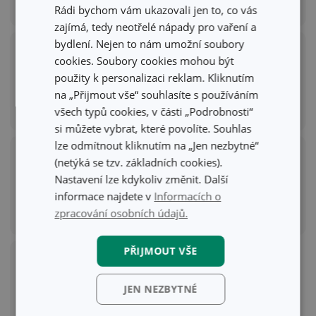
Domácnost
Mytí a úklid
(
512
)
(
153
)
Rádi bychom vám ukazovali jen to, co vás
zajímá, tedy neotřelé nápady pro vaření a
bydlení. Nejen to nám umožní soubory
cookies. Soubory cookies mohou být
použity k personalizaci reklam. Kliknutím
na „Přijmout vše“ souhlasíte s používáním
Venkovní aktivity
Pro děti
(
81
)
(
34
)
všech typů cookies, v části „Podrobnosti“
si můžete vybrat, které povolíte. Souhlas
lze odmítnout kliknutím na „Jen nezbytné“
(netýká se tzv. základních cookies).
Nastavení lze kdykoliv změnit. Další
informace najdete v
Informacích o
Akční nabídka
zpracování osobních údajů.
Dárkové poukazy
(
429
)
(
4
)
PŘIJMOUT VŠE
JEN NEZBYTNÉ