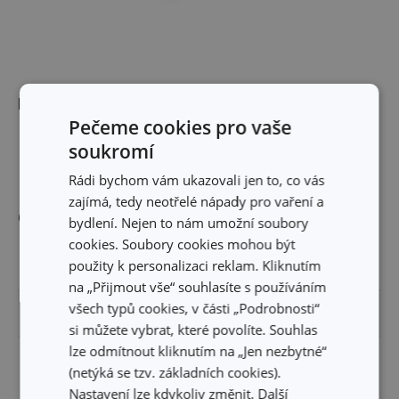
Rozměry
Pečeme cookies pro vaše
soukromí
DÉLKA PRODUKTU (CM)
4.5
Rádi bychom vám ukazovali jen to, co vás
zajímá, tedy neotřelé nápady pro vaření a
Ostatní parametry
bydlení. Nejen to nám umožní soubory
cookies. Soubory cookies mohou být
použity k personalizaci reklam. Kliknutím
MATERIÁL
kov
na „Přijmout vše“ souhlasíte s používáním
všech typů cookies, v části „Podrobnosti“
PRODUKTOVÁ LINIE
DELÍCIA
si můžete vybrat, které povolíte. Souhlas
lze odmítnout kliknutím na „Jen nezbytné“
samostatné
TYP
(netýká se tzv. základních cookies).
vykrajovátko
Nastavení lze kdykoliv změnit. Další