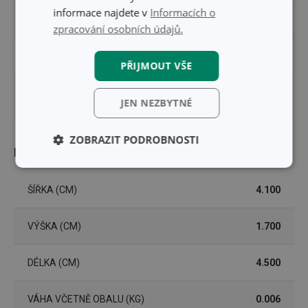
informace najdete v
Informacích o
ZAŘAZENÍ
vykrajovátka a rádla
zpracování osobních údajů.
EAN
8595028428483
PŘIJMOUT VŠE
DÉLKA ZÁRUKY (V
3
JEN NEZBYTNÉ
LETECH)
ZOBRAZIT PODROBNOSTI
Balení
Základní
Analytické a
(funkční) cookies
preferenční
ŠÍŘKA (CM)
4.100
cookies
VÝŠKA (CM)
1.700
Marketingové
Funkční soubory
cookies
DÉLKA (CM)
4.500
VÁHA VČETNĚ OBALU (KG)
0.006