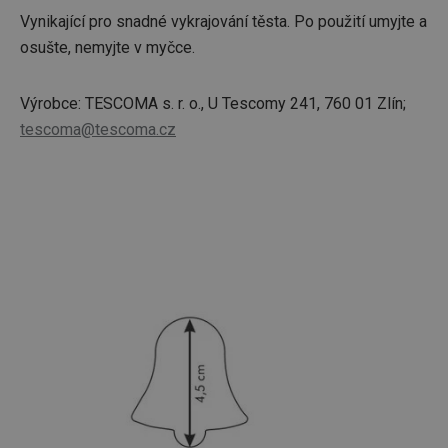
Vynikající pro snadné vykrajování těsta. Po použití umyjte a
osušte, nemyjte v myčce.
Výrobce: TESCOMA s. r. o., U Tescomy 241, 760 01 Zlín;
tescoma@tescoma.cz