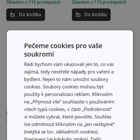
Skladem v 113 prodejnách
Skladem v 115 prodejnách
Do košíku
Do košíku
Pečeme cookies pro vaše
soukromí
Rádi bychom vám ukazovali jen to, co vás
zajímá, tedy neotřelé nápady pro vaření a
bydlení. Nejen to nám umožní soubory
cookies. Soubory cookies mohou být
použity k personalizaci reklam. Kliknutím
na „Přijmout vše“ souhlasíte s používáním
-37 %
všech typů cookies, v části „Podrobnosti“
Odšťavňovač VITAMINO,
Kráječ nudliček PRESTO
si můžete vybrat, které povolíte. Souhlas
se zásobníkem
CARVING
lze odmítnout kliknutím na „Jen nezbytné“
(netýká se tzv. základních cookies).
239 Kč
179 Kč
149 Kč
Nastavení lze kdykoliv změnit. Další