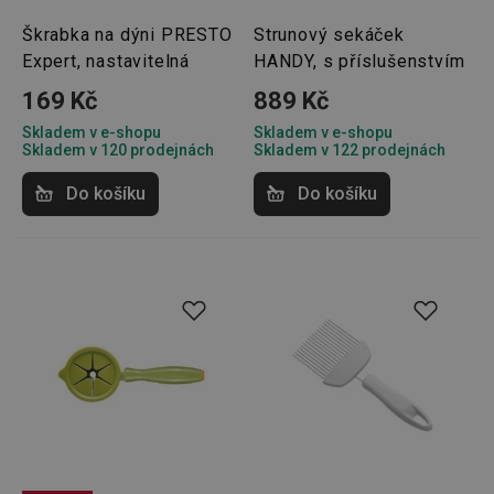
zkušeno
uživatel
Škrabka na dýni PRESTO
Strunový sekáček
že je př
konkré
Expert, nastavitelná
HANDY, s příslušenstvím
serveru
zajistí
169 Kč
889 Kč
konzist
a efekti
Skladem v e-shopu
Skladem v e-shopu
prohlíž
Skladem v 120 prodejnách
Skladem v 122 prodejnách
OAU
.opera.com
11 měsíců
4 týdny
Do košíku
Do košíku
__Secure-YNID
.youtube.com
5 měsíců
4 týdny
HAPLB8G
.go.sonobi.com
Zavřením
Tento 
prohlížeče
cookie 
používá
sledová
toho, j
uživate
interagu
webov
stránka
zajišťuj
funkčn
vyvažo
zátěže 
efektiv
distribu
provoz