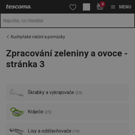
Nacházíte se na stránce Zpracování a krájení zeleniny a ovoce 🍉
0
Přejít na hlavní obsah
Přejít na vyhledávání
Přejít na navigaci
MENU
Kuchyňské náčiní a pomůcky
Zpracování zeleniny a ovoce -
stránka 3
Škrabky a vykrajovače
(
29
)
Kráječe
(
25
)
Lisy a odšťavňovače
(
19
)