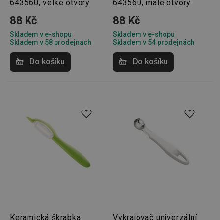
643560, velké otvory
643560, malé otvory
platné 
o použí
jejich
88 Kč
88 Kč
webov
stránek
Skladem v e-shopu
Skladem v e-shopu
Skladem v 58 prodejnách
Skladem v 54 prodejnách
CookieScriptConsent
1 měsíc
Tento 
CookieScript
cookie 
www.tescoma.cz
služba 
Do košíku
Do košíku
zásadách ochrany soukromí společnosti Google
Script.
zapama
předvo
souhlas
soubor
cookie
návštěv
nutné, 
banner
Cookie
Script.
fungov
správně
FPGSID
30 minut
Tento 
Google
cookie 
.tescoma.cz
používá
uchová
stavu
uživate
relace 
požada
stránky
Keramická škrabka
Vykrajovač univerzální