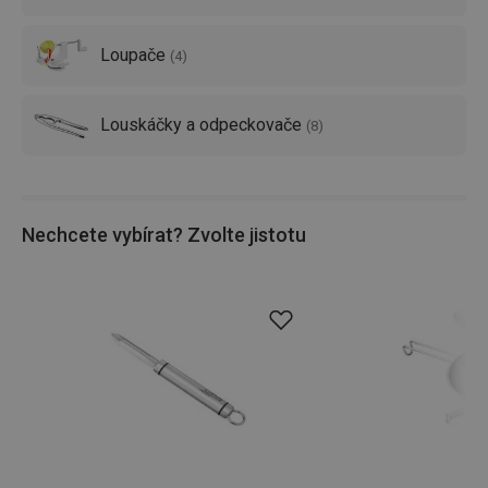
Loupače
(
4
)
Louskáčky a odpeckovače
(
8
)
Nechcete vybírat? Zvolte jistotu