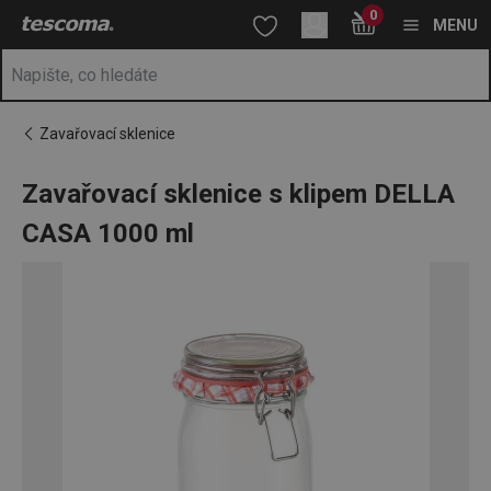
Nacházíte se na stránce Zavařovací sklenice s klipem DELLA 
0
Přejít na hlavní obsah
Přejít na vyhledávání
Přejít na navigaci
MENU
Zavařovací sklenice
Zavařovací sklenice s klipem DELLA
CASA 1000 ml