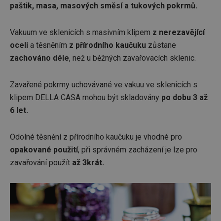
paštik, masa, masových směsí a tukových pokrmů.
Vakuum ve sklenicích s masivním klipem
z nerezavějící
oceli
a těsněním
z přírodního kaučuku
zůstane
zachováno déle
, než u běžných zavařovacích sklenic.
Zavařené pokrmy uchovávané ve vakuu ve sklenicích s
klipem DELLA CASA mohou být skladovány
po dobu 3 až
6 let.
Odolné těsnění z přírodního kaučuku je vhodné pro
opakované použití
, při správném zacházení je lze pro
zavařování použít
až 3krát.