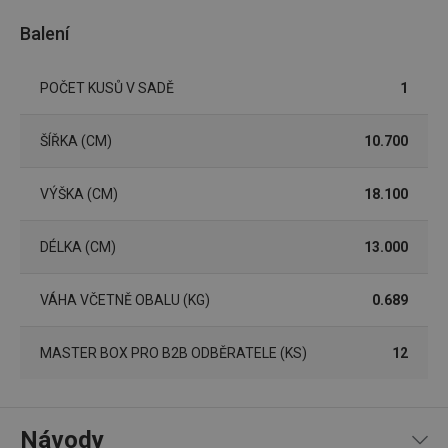
CookieScriptConsent
1 měsíc
Tento 
CookieScript
Balení
cookie 
www.tescoma.cz
služba 
zásadách ochrany soukromí společnosti Google
Script.
zapama
POČET KUSŮ V SADĚ
1
předvo
souhlas
soubor
cookie
ŠÍŘKA (CM)
10.700
návštěv
nutné, 
banner
Cookie
VÝŠKA (CM)
18.100
Script.
fungov
správně
DÉLKA (CM)
13.000
FPGSID
30 minut
Tento 
Google
cookie 
.tescoma.cz
používá
VÁHA VČETNĚ OBALU (KG)
0.689
uchová
stavu
uživate
relace 
MASTER BOX PRO B2B ODBĚRATELE (KS)
12
požada
stránky
__cf_bm
30 minut
Tento 
Cloudflare Inc.
cookie 
.onesignal.com
používá
Návody
rozliše