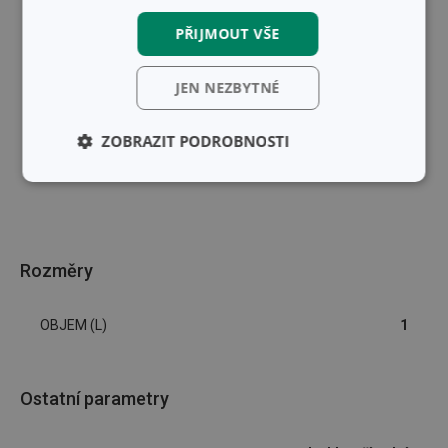
PŘIJMOUT VŠE
JEN NEZBYTNÉ
ZOBRAZIT PODROBNOSTI
Základní
Analytické a
(funkční) cookies
preferenční
cookies
Rozměry
Marketingové
Funkční soubory
cookies
OBJEM (L)
1
Ostatní parametry