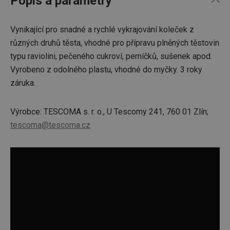
Popis a parametry
Vynikající pro snadné a rychlé vykrajování koleček z
různých druhů těsta, vhodné pro přípravu plněných těstovin
typu raviolini, pečeného cukroví, perníčků, sušenek apod.
Vyrobeno z odolného plastu, vhodné do myčky. 3 roky
záruka.
Výrobce: TESCOMA s. r. o., U Tescomy 241, 760 01 Zlín;
tescoma@tescoma.cz