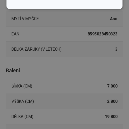
BARVA
bílá
Základní
Analytické a
(funkční) cookies
preferenční
cookies
MYTÍ V MYČCE
Ano
EAN
8595028450323
Marketingové
Funkční soubory
cookies
DÉLKA ZÁRUKY (V LETECH)
3
Balení
ŠÍŘKA (CM)
7.000
Základní (funkční) cookies
Analytické a preferenční cookies
VÝŠKA (CM)
2.800
Marketingové cookies
Funkční soubory
Nezbytně nutné soubory cookie umožňují základní
DÉLKA (CM)
19.800
funkce webových stránek, jako je přihlášení
uživatele a správa účtu. Webové stránky nelze bez
nezbytně nutných souborů cookie správně používat.