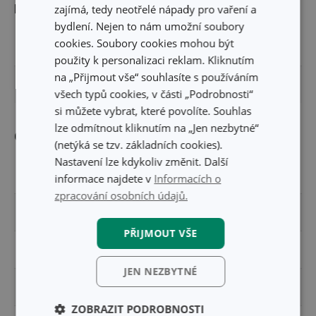
Rozměry
zajímá, tedy neotřelé nápady pro vaření a
bydlení. Nejen to nám umožní soubory
cookies. Soubory cookies mohou být
ŠÍŘKA PRODUKTU (CM)
4.5
použity k personalizaci reklam. Kliknutím
na „Přijmout vše“ souhlasíte s používáním
DÉLKA PRODUKTU (CM)
15.5
všech typů cookies, v části „Podrobnosti“
si můžete vybrat, které povolíte. Souhlas
lze odmítnout kliknutím na „Jen nezbytné“
Ostatní parametry
(netýká se tzv. základních cookies).
Nastavení lze kdykoliv změnit. Další
MATERIÁL
nylon
informace najdete v
Informacích o
zpracování osobních údajů.
PRODUKTOVÁ LINIE
DELÍCIA
PŘIJMOUT VŠE
TYP
rádlo
JEN NEZBYTNÉ
ZAŘAZENÍ
vykrajovátka a rádla
ZOBRAZIT PODROBNOSTI