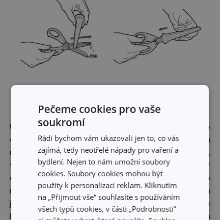
Hambáče jak…od maminky
Pečeme cookies pro vaše
soukromí
Už vás nudí ty rádoby poctivé hamburgery z rychlého
Rádi bychom vám ukazovali jen to, co vás
občerstvení?
Nedůvěřujete výrobcům ani ingrediencím a
zajímá, tedy neotřelé nápady pro vaření a
marně hledáte kousky masa? Neutrácejte za náhražky,
bydlení. Nejen to nám umožní soubory
vyrobte si vlastní hamburger pouze z masa
, který
cookies. Soubory cookies mohou být
oceníte vy i vaši přátelé. Stačí tak málo – kromě mletého
použity k personalizaci reklam. Kliknutím
masa (hovězího nebo vepřového) a několika málo surovin
na „Přijmout vše“ souhlasíte s používáním
jako je sůl a pepř, případně vhodné koření nebo zelené
všech typů cookies, v části „Podrobnosti“
bylinky, budete potřebovat jen
grilovací pánev
a