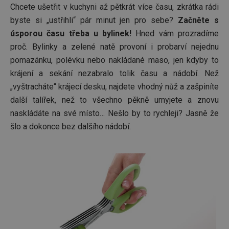
Chcete ušetřit v kuchyni až pětkrát více času, zkrátka rádi
byste si „ustřihli“ pár minut jen pro sebe?
Začněte s
úsporou času třeba u bylinek!
Hned vám prozradíme
proč. Bylinky a zelené natě provoní i probarví nejednu
pomazánku, polévku nebo nakládané maso, jen kdyby to
krájení a sekání nezabralo tolik času a nádobí. Než
„vyštracháte“ krájecí desku, najdete vhodný nůž a zašpiníte
další talířek, než to všechno pěkně umyjete a znovu
naskládáte na své místo… Nešlo by to rychleji? Jasně že
šlo a dokonce bez dalšího nádobí.