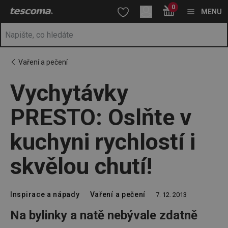
Nacházíte se na stránce Vychytávky PRESTO: Oslňte v kuchyni ryc
0
Přejít na hlavní obsah
Přejít na vyhledávání
Přejít na navigaci
MENU
Vaření a pečení
Vychytávky
PRESTO: Oslňte v
kuchyni rychlostí i
skvělou chutí!
Inspirace a nápady
Vaření a pečení
7. 12. 2013
Na bylinky a natě nebývale zdatně