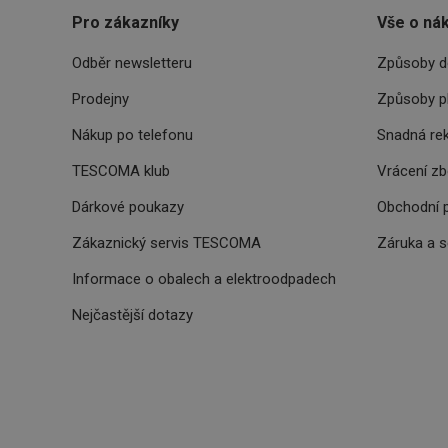
CookieScriptConse
Pro zákazníky
Vše o ná
Odběr newsletteru
Způsoby d
FPGSID
Prodejny
Způsoby p
__cf_bm
Nákup po telefonu
Snadná re
TESCOMA klub
Vrácení z
cjConsent
Dárkové poukazy
Obchodní 
__rtbh.lid
Zákaznický servis TESCOMA
Záruka a 
Informace o obalech a elektroodpadech
OAU
Nejčastější dotazy
__Secure-YNID
HAPLB8G