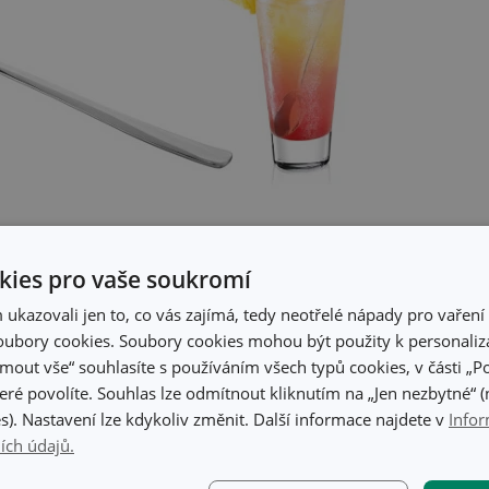
ávu latté
(18 cm) se
speciálně tvarovanou hlavičkou
pro velko
ích latté hrníčků, my nabízíme třeba elegantní
hrnek latte mac
ies pro vaše soukromí
kazovali jen to, co vás zajímá, tedy neotřelé nápady pro vaření 
ubory cookies. Soubory cookies mohou být použity k personaliza
jmout vše“ souhlasíte s používáním všech typů cookies, v části „P
eré povolíte. Souhlas lze odmítnout kliknutím na „Jen nezbytné“ (n
s). Nastavení lze kdykoliv změnit. Další informace najdete v
Infor
ích údajů.