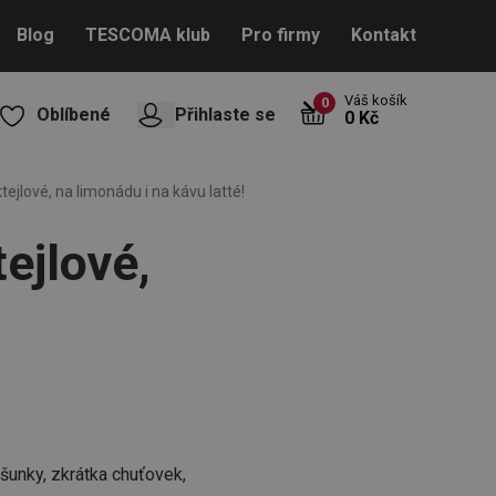
Blog
TESCOMA klub
Pro firmy
Kontakt
Váš košík
0
Oblíbené
Přihlaste se
0 Kč
tejlové, na limonádu i na kávu latté!
ejlové,
 šunky, zkrátka chuťovek,