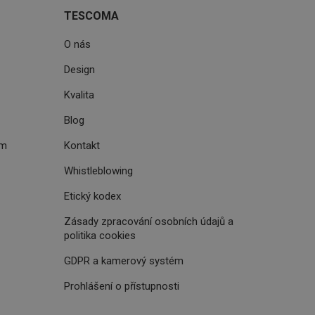
cript.com k
TESCOMA
 cookie
kie-Script.com
O nás
avu uživatelské
Design
zi lidmi a roboty.
Kvalita
vat platné zprávy o
Blog
uhlasu uživatele
ém
Kontakt
ke zlepšení
iřadí konkrétnímu
Whistleblowing
prohlížení.
Etický kodex
Zásady zpracování osobních údajů a
politika cookies
oho, jak uživatelé
GDPR a kamerový systém
e funkčnost
ovozu na několika
Prohlášení o přístupnosti
držovat výkon v