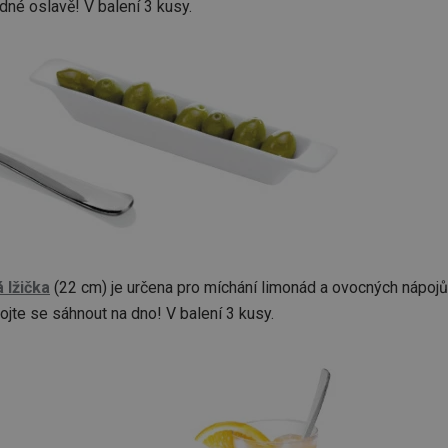
dné oslavě! V balení 3 kusy.
 lžička
(22 cm) je určena pro míchání limonád a ovocných nápoj
jte se sáhnout na dno! V balení 3 kusy.