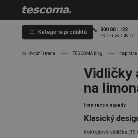
Nacházíte se na stránce Vidličky a lžičky CLASSIC: Koktejlové, na
800 801 122
Kategorie produktů
Po - Pá od 7 do 17
Úvodní strana
TESCOMA blog
Inspirace
Vidličky
na limon
Inspirace a nápady
Klasický desig
Koktejlová vidlička
(19 