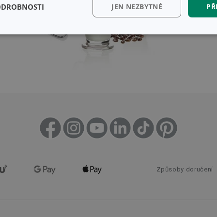
ODROBNOSTI
JEN NEZBYTNÉ
PŘ
kční)
Analytické a
Marketingové
Fun
preferenční cookies
cookies
kční) cookies
Analytické a preferenční cookies
Marketingové cookies
Fun
ry cookie umožňují základní funkce webových stránek, jako je přihlášení uživatele a
zbytně nutných souborů cookie správně používat.
Poskytovatel
/
Vyprší
Popis
Doména
Způsoby doručení
www.tescoma.cz
5 měsíců
4 týdny
29 minut
Tento soubor cookie se používá k rozlišení me
Cloudflare Inc.
59 sekund
To je pro web přínosné, aby bylo možné podá
.heureka.cz
používání jejich webových stránek.