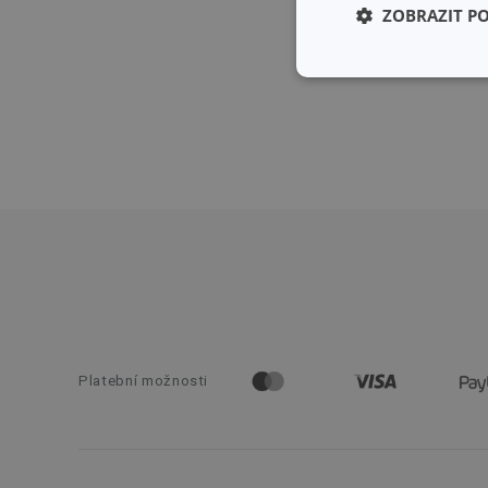
ZOBRAZIT P
Základní (fun
cookies
Základní (fun
Nezbytně nutné soubo
stránky nelze bez ne
Název
Platební možnosti
shopsys_abc
__cf_bm