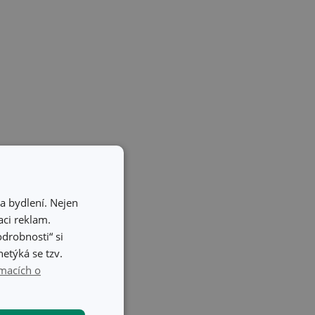
lepé vychutnání mléčné
chiato CREMA
. V balení 3
a bydlení. Nejen
ci reklam.
odrobnosti“ si
etýká se tzv.
macích o