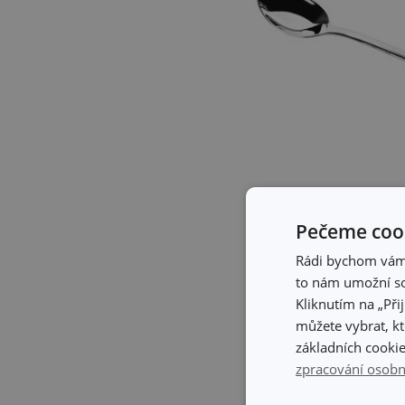
Prodloužená
lžička na k
pěny… Ideální do speciáln
Pečeme cook
kusy.
Rádi bychom vám u
to nám umožní so
Kliknutím na „Při
můžete vybrat, kt
základních cookie
zpracování osobn