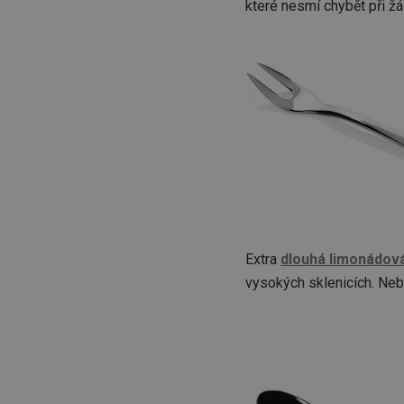
které nesmí chybět při žá
Extra
dlouhá limonádová
vysokých sklenicích. Nebo