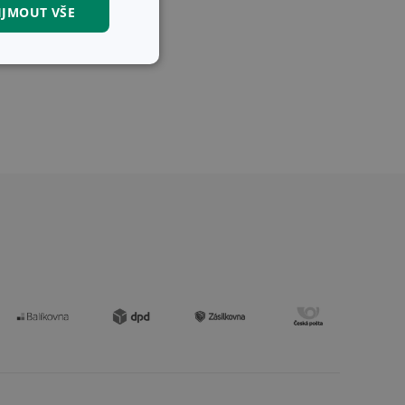
IJMOUT VŠE
kční soubory
kční soubory
 správa účtu. Webové
zi lidmi a roboty.
vat platné zprávy o