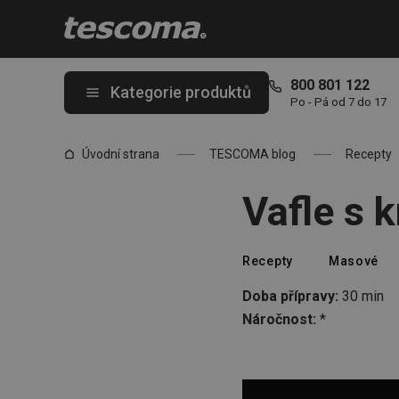
Nacházíte se na stránce Vafle s krůtím masem
800 801 122
Kategorie produktů
Po - Pá od 7 do 17
Úvodní strana
TESCOMA blog
Recepty
Vafle s 
Recepty
Masové
Doba přípravy:
30 min
Náročnost:
*