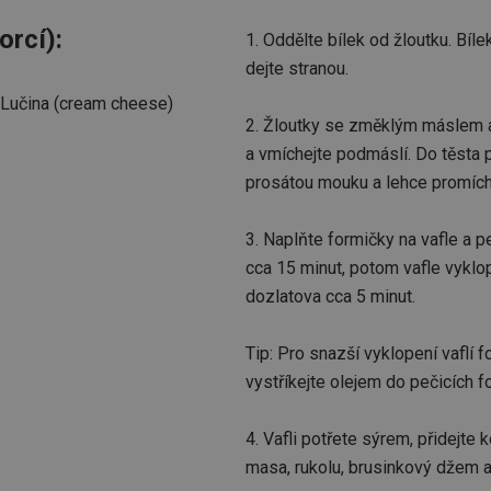
orcí):
1. Oddělte bílek od žloutku. Bíle
dejte stranou.
 Lučina (cream cheese)
2. Žloutky se změklým máslem a
a vmíchejte podmáslí. Do těsta p
prosátou mouku a lehce promích
3. Naplňte formičky na vafle a p
cca 15 minut, potom vafle vyklo
dozlatova cca 5 minut.
Tip: Pro snazší vyklopení vaflí 
vystříkejte olejem do pečicích f
4. Vafli potřete sýrem, přidejte
masa, rukolu, brusinkový džem a p