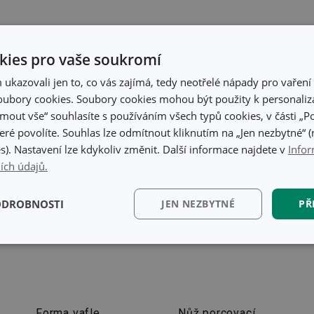
K přípravě receptu se vám bude hodit
ies pro vaše soukromí
kazovali jen to, co vás zajímá, tedy neotřelé nápady pro vaření 
ubory cookies. Soubory cookies mohou být použity k personaliza
jmout vše“ souhlasíte s používáním všech typů cookies, v části „P
eré povolíte. Souhlas lze odmítnout kliknutím na „Jen nezbytné“ (n
s). Nastavení lze kdykoliv změnit. Další informace najdete v
Infor
ích údajů.
ODROBNOSTI
JEN NEZBYTNÉ
PŘ
kční)
Analytické a
Marketingové
Fun
preferenční cookies
cookies
Forma vafle
Nůž porcovací