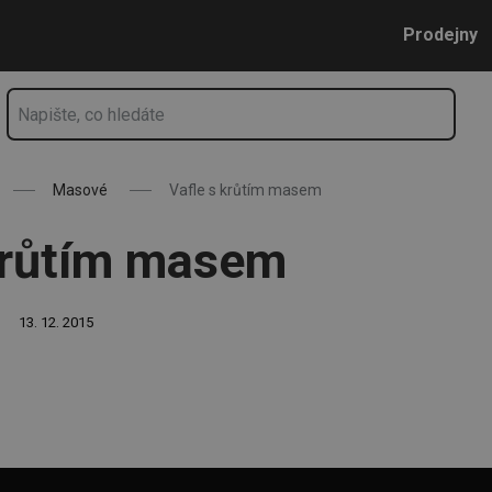
Přejít na hlavní obsah
Přejít na vyhledávání
Přejít na navigaci
Prodejny
Masové
Vafle s krůtím masem
krůtím masem
13. 12. 2015