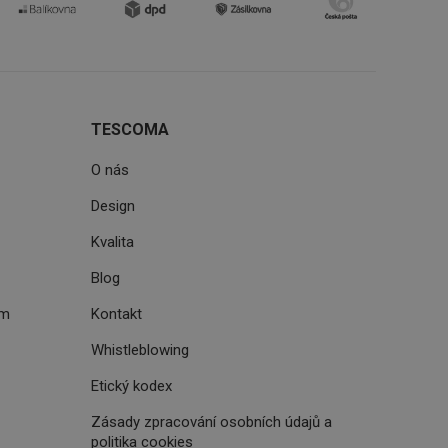
uhlasu uživatele
ke zlepšení
iřadí konkrétnímu
prohlížení.
TESCOMA
O nás
oho, jak uživatelé
Design
e funkčnost
ovozu na několika
držovat výkon v
Kvalita
Blog
štěvníkovi. Používá
 optimalizovala
ém
Kontakt
Whistleblowing
i zařízení, která
Etický kodex
oužívání a zlepšila
Zásady zpracování osobních údajů a
politika cookies