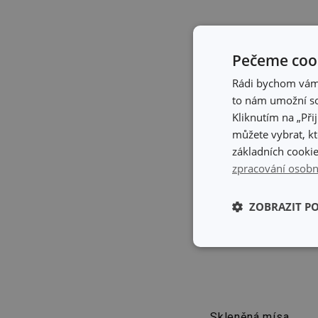
Pečeme cook
Rádi bychom vám u
to nám umožní so
Kliknutím na „Při
můžete vybrat, kt
základních cookie
zpracování osobn
ZOBRAZIT P
Základní (fun
cookies
Skleněná mísa