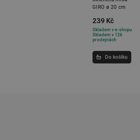
GIRO ø 20 cm
Základní (fun
239 Kč
Skladem v e-shopu
Nezbytně nutné soubo
Skladem v 126
stránky nelze bez ne
prodejnách
Název
Do košíku
shopsys_abc
__cf_bm
CookieScriptConse
FPGSID
__cf_bm