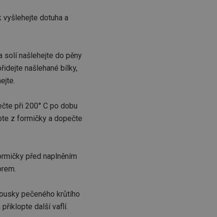
k vyšlehejte dotuha a
 solí našlehejte do pěny
řidejte našlehané bílky,
ejte.
ečte při 200° C po dobu
pte z formičky a dopečte
formičky před naplněním
orem.
 kousky pečeného krůtího
řiklopte další vaflí.