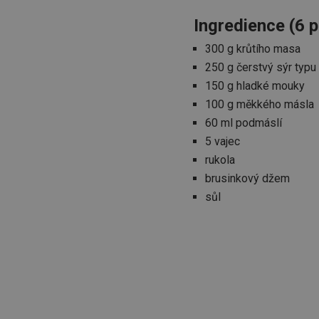
Ingredience (6 p
300 g krůtího masa
250 g čerstvý sýr typu
150 g hladké mouky
100 g měkkého másla
60 ml podmáslí
5 vajec
rukola
brusinkový džem
sůl