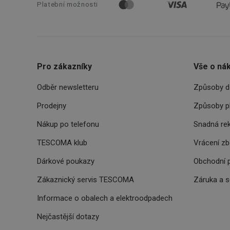
Platební možnosti
cjConsent
__rtbh.lid
OAU
Pro zákazníky
Vše o ná
__Secure-YNID
Odběr newsletteru
Způsoby d
HAPLB8G
Prodejny
Způsoby p
Nákup po telefonu
Snadná re
TESCOMA klub
Vrácení z
INGRESSCOOKIE
Dárkové poukazy
Obchodní 
clientToken
Zákaznický servis TESCOMA
Záruka a 
udid
Informace o obalech a elektroodpadech
Nejčastější dotazy