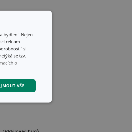
a bydlení. Nejen
ci reklam.
odrobnosti“ si
etýká se tzv.
macích o
IJMOUT VŠE
kční soubory
Oddělovač bílků