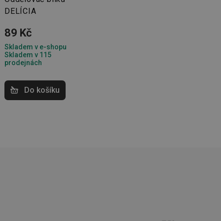
DELÍCIA
kční soubory
89 Kč
Skladem v e-shopu
 správa účtu. Webové
Skladem v 115
prodejnách
Do košíku
zi lidmi a roboty.
vat platné zprávy o
cript.com k
 cookie
kie-Script.com
avu uživatelské
zi lidmi a roboty.
vat platné zprávy o