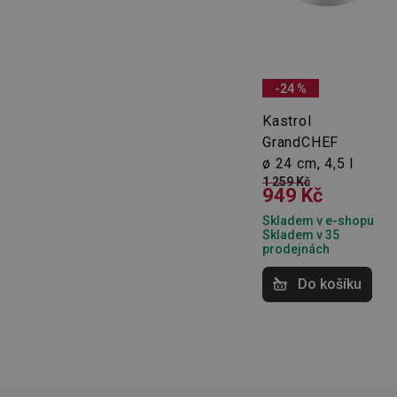
-24 %
Základní (fun
Kastrol
GrandCHEF
Nezbytně nutné soubo
stránky nelze bez ne
ø 24 cm, 4,5 l
1 259 Kč
949 Kč
Název
Skladem v e-shopu
shopsys_abc
Skladem v 35
prodejnách
__cf_bm
Do košíku
CookieScriptConse
FPGSID