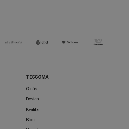
zi lidmi a roboty.
vat platné zprávy o
uhlasu uživatele
ke zlepšení
iřadí konkrétnímu
prohlížení.
TESCOMA
oho, jak uživatelé
e funkčnost
ovozu na několika
O nás
držovat výkon v
Design
štěvníkovi. Používá
 optimalizovala
Kvalita
Blog