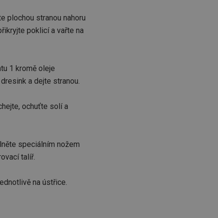
žte plochou stranou nahoru
ikryjte poklicí a vařte na
ntu 1 kromě oleje
a dresink a dejte stranou.
hejte, ochuťte solí a
olněte speciálním nožem
ovací talíř.
ednotlivě na ústřice.