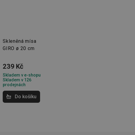
kční soubory
Skleněná mísa
GIRO ø 20 cm
 správa účtu. Webové
239 Kč
Skladem v e-shopu
Skladem v 126
prodejnách
zi lidmi a roboty.
vat platné zprávy o
Do košíku
cript.com k
 cookie
kie-Script.com
avu uživatelské