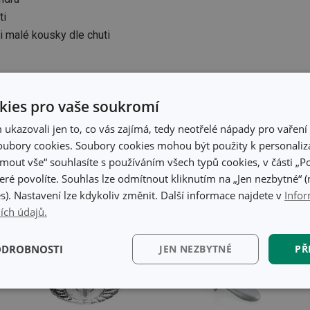
ti
mi malé kousky dle chuti
ies pro vaše soukromí
K přípravě receptu se vám bude hodit
kazovali jen to, co vás zajímá, tedy neotřelé nápady pro vaření 
ubory cookies. Soubory cookies mohou být použity k personaliza
jmout vše“ souhlasíte s používáním všech typů cookies, v části „P
eré povolíte. Souhlas lze odmítnout kliknutím na „Jen nezbytné“ (n
s). Nastavení lze kdykoliv změnit. Další informace najdete v
Infor
ích údajů.
ODROBNOSTI
JEN NEZBYTNÉ
PŘ
kční)
Analytické a
Marketingové
Fun
preferenční cookies
cookies