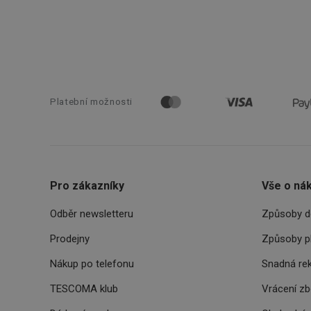
__cf_bm
cjConsent
__rtbh.lid
Platební možnosti
OAU
__Secure-YNID
Pro zákazníky
Vše o ná
HAPLB8G
Odběr newsletteru
Způsoby d
Prodejny
Způsoby p
INGRESSCOOKIE
Nákup po telefonu
Snadná re
clientToken
TESCOMA klub
Vrácení z