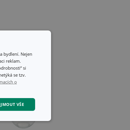
a bydlení. Nejen
ci reklam.
odrobnosti“ si
etýká se tzv.
macích o
IJMOUT VŠE
kční soubory