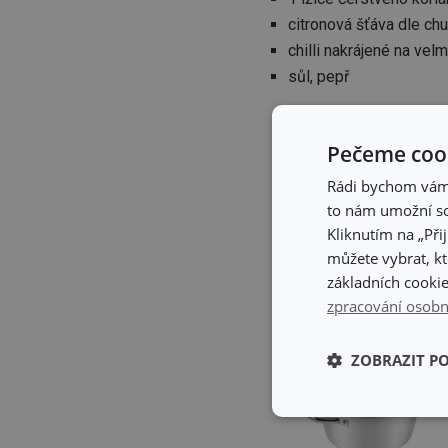
citronová šťáva dle chu
chilli nakrájené na vel
sůl, pepř
Pečeme cook
Rádi bychom vám u
to nám umožní so
Kliknutím na „Při
můžete vybrat, kt
základních cookie
zpracování osobn
ZOBRAZIT P
Základní (fun
cookies