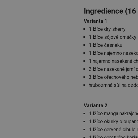
Ingredience (16 
Varianta 1
1 lžíce dry sherry
1 lžíce sójové omáčky
1 lžíce česneku
1 lžíce najemno nasek
1 najemno nasekaná chi
2 lžíce nasekané jarní 
3 lžíce ořechového neb
hrubozrnná sůl na ozd
Varianta 2
1 lžíce manga nakráje
1 lžíce okurky oloupan
1 lžíce červené cibul
1 lžíce čerstvého kori