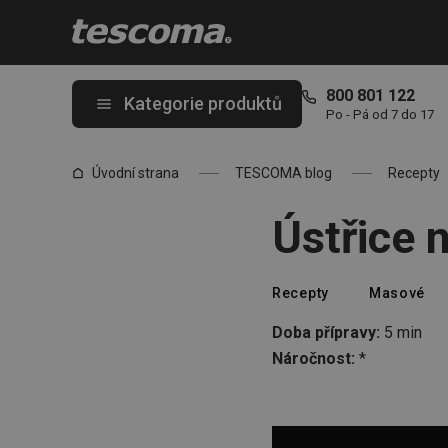
Nacházíte se na stránce Ústřice na páře
800 801 122
Kategorie produktů
Po - Pá od 7 do 17
Úvodní strana
TESCOMA blog
Recepty
Ústřice 
Recepty
Masové
Doba přípravy:
5 min
Náročnost:
*