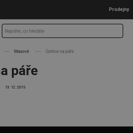
Přejít na hlavní obsah
Přejít na vyhledávání
Přejít na navigaci
Prodejny
Masové
Ústřice na páře
na páře
13. 12. 2015