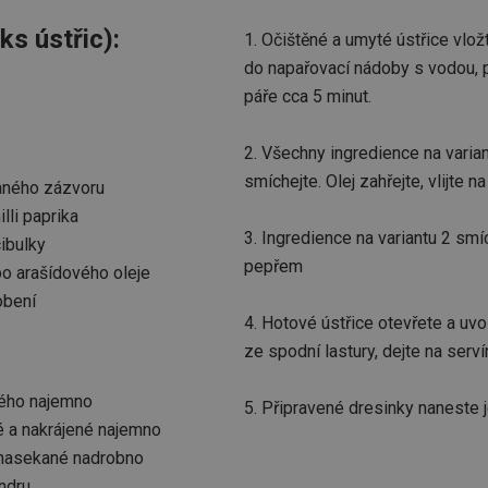
ks ústřic):
1. Očištěné a umyté ústřice vlo
do napařovací nádoby s vodou, př
páře cca 5 minut.
2. Všechny ingredience na varia
smíchejte. Olej zahřejte, vlijte n
aného zázvoru
lli paprika
3. Ingredience na variantu 2 smíc
cibulky
pepřem
o arašídového oleje
obení
4. Hotové ústřice otevřete a uv
ze spodní lastury, dejte na servír
ného najemno
5. Připravené dresinky naneste j
é a nakrájené najemno
e nasekané nadrobno
andru