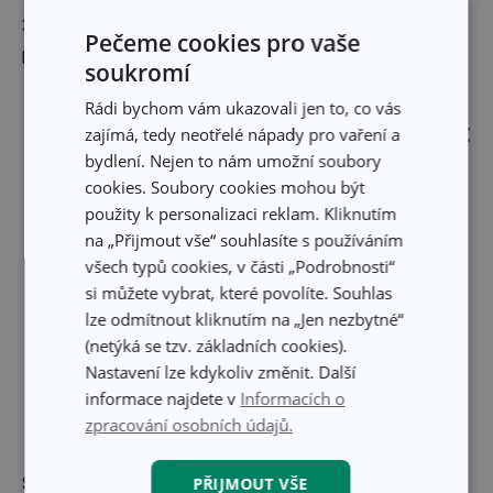
3. V misce smíchejte hořčici, olivový olej, zbylý kopr, sůl a
Pečeme cookies pro vaše
pepř. Dresinkem přelijte okurky.
soukromí
Rádi bychom vám ukazovali jen to, co vás
K přípravě receptu se vám bude hodit
zajímá, tedy neotřelé nápady pro vaření a
bydlení. Nejen to nám umožní soubory
cookies. Soubory cookies mohou být
použity k personalizaci reklam. Kliknutím
na „Přijmout vše“ souhlasíte s používáním
všech typů cookies, v části „Podrobnosti“
si můžete vybrat, které povolíte. Souhlas
lze odmítnout kliknutím na „Jen nezbytné“
(netýká se tzv. základních cookies).
Nastavení lze kdykoliv změnit. Další
informace najdete v
Informacích o
zpracování osobních údajů.
Skleněná mísa GIRO
Krájecí deska AZZA
PŘIJMOUT VŠE