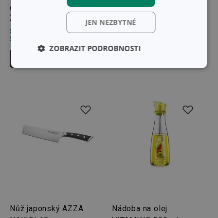
ø 20 cm
40 x 26 cm
239 Kč
939 Kč
JEN NEZBYTNÉ
Skladem v e-shopu
Skladem v e-shopu
Skladem v 126 prodejnách
Skladem v 123 prodejnách
ZOBRAZIT PODROBNOSTI
Do košíku
Do košíku
Základní
Analytické a
(funkční) cookies
preferenční
cookies
Marketingové
Funkční soubory
cookies
Základní (funkční) cookies
Nůž japonský AZZA
Nádoba na olej
Analytické a preferenční cookies