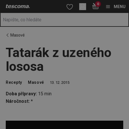
Nacházíte se na stránce Tatarák z uzeného lososa
0
Přejít na hlavní obsah
Přejít na vyhledávání
Přejít na navigaci
MENU
Masové
Tatarák z uzeného
lososa
Recepty
Masové
13. 12. 2015
Doba přípravy:
15 min
Náročnost:
*