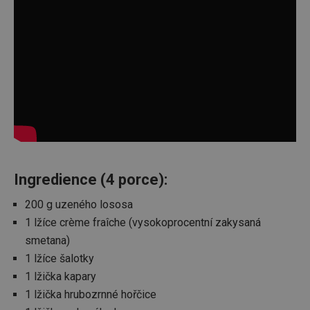
Ingredience (4 porce):
200 g uzeného lososa
1 lžíce crème fraîche (vysokoprocentní zakysaná
smetana)
1 lžíce šalotky
1 lžička kapary
1 lžička hrubozrnné hořčice