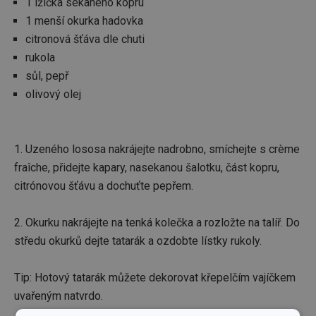
1 lžička sekaného kopru
1 menší okurka hadovka
citronová šťáva dle chuti
rukola
sůl, pepř
olivový olej
1. Uzeného lososa nakrájejte nadrobno, smíchejte s crème
fraîche, přidejte kapary, nasekanou šalotku, část kopru,
citrónovou šťávu a dochuťte pepřem.
2. Okurku nakrájejte na tenká kolečka a rozložte na talíř. Do
středu okurků dejte tatarák a ozdobte lístky rukoly.
Tip: Hotový tatarák můžete dekorovat křepelčím vajíčkem
uvařeným natvrdo.