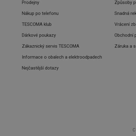
Prodejny
Způsoby p
cjevent_sc
cto_bundle
Nákup po telefonu
Snadná re
viewer_token
cjUser
TESCOMA klub
Vrácení z
cje
XANDR_PANID
cjevent
Dárkové poukazy
Obchodní 
lastVisitedProducts
Zákaznický servis TESCOMA
Záruka a 
_hjSessionUser_329
cjevent_dc
Informace o obalech a elektroodpadech
_clck
cjdata
Nejčastější dotazy
trgid_tescoma_cz
c
IDE
udmts
trgpv
g
_ga_X1X0DZP3CV
C