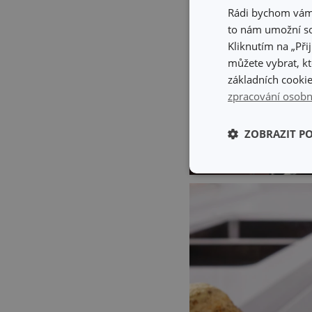
Rádi bychom vám u
to nám umožní so
Kliknutím na „Při
můžete vybrat, kt
základních cookie
zpracování osobn
ZOBRAZIT P
Základní (fun
cookies
Základní (fun
Nezbytně nutné soubo