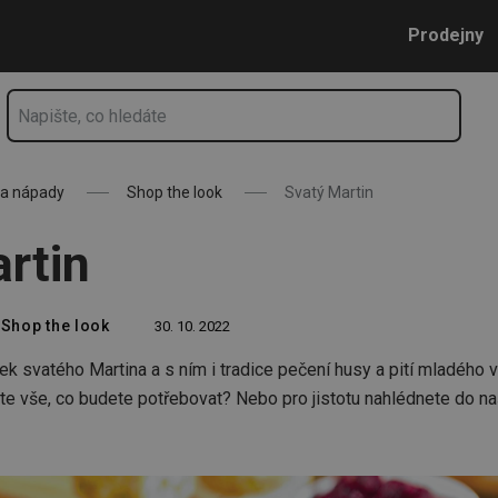
Přejít na hlavní obsah
Přejít na vyhledávání
Přejít na navigaci
Prodejny
 a nápady
Shop the look
Svatý Martin
rtin
Shop the look
30. 10. 2022
átek svatého Martina a s ním i tradice pečení husy a pití mladého 
te vše, co budete potřebovat? Nebo pro jistotu nahlédnete do 