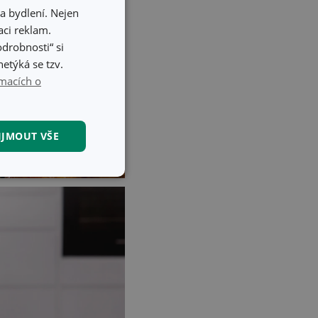
a bydlení. Nejen
ci reklam.
odrobnosti“ si
etýká se tzv.
macích o
IJMOUT VŠE
kční soubory
kční soubory
 správa účtu. Webové