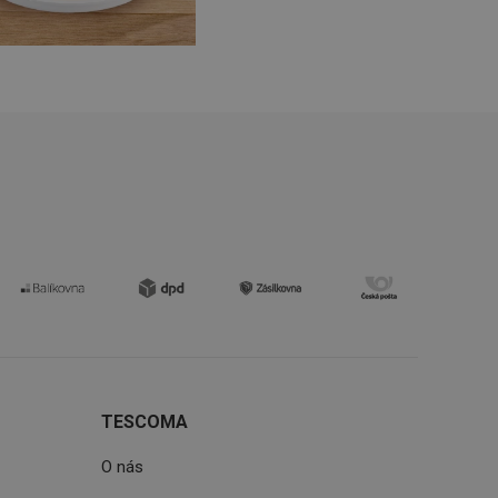
oho, jak uživatelé
e funkčnost
ovozu na několika
držovat výkon v
štěvníkovi. Používá
 optimalizovala
i zařízení, která
oužívání a zlepšila
TESCOMA
O nás
rencí výkonnosti a
ormací o chování
jejich prohlížení
jichž cílem je