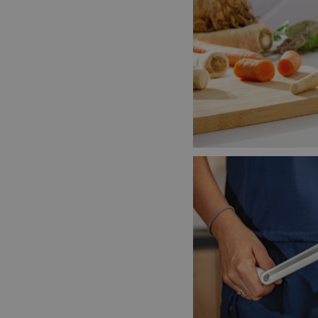
stránky nelze bez ne
Název
shopsys_abc
__cf_bm
CookieScriptConse
FPGSID
__cf_bm
cjConsent
__rtbh.lid