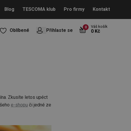
Blog
TESCOMA klub
Pro firmy
Kontakt
Váš košík
0
Oblíbené
Přihlaste se
0 Kč
vína. Zkusíte letos upéct
našeho
e-shopu
či jedné ze