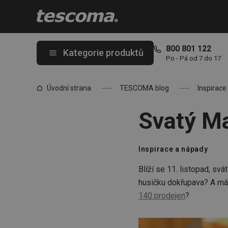
Nacházíte se na stránce Svatý Martin
800 801 122
Kategorie produktů
Po - Pá od 7 do 17
Úvodní strana
TESCOMA blog
Inspirace
Svatý Ma
Inspirace a nápady
Blíží se 11. listopad, sv
husičku dokřupava? A má
140 prodejen
?