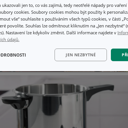
kazovali jen to, co vás zajímá, tedy neotřelé nápady pro vaření 
ubory cookies. Soubory cookies mohou být použity k personaliza
jmout vše“ souhlasíte s používáním všech typů cookies, v části „P
eré povolíte. Souhlas lze odmítnout kliknutím na „Jen nezbytné“ (n
s). Nastavení lze kdykoliv změnit. Další informace najdete v
Infor
ích údajů.
ODROBNOSTI
JEN NEZBYTNÉ
PŘ
kční)
Analytické a
Marketingové
Fun
preferenční cookies
cookies
kční) cookies
Analytické a preferenční cookies
Marketingové cookies
Fun
ry cookie umožňují základní funkce webových stránek, jako je přihlášení uživatele a