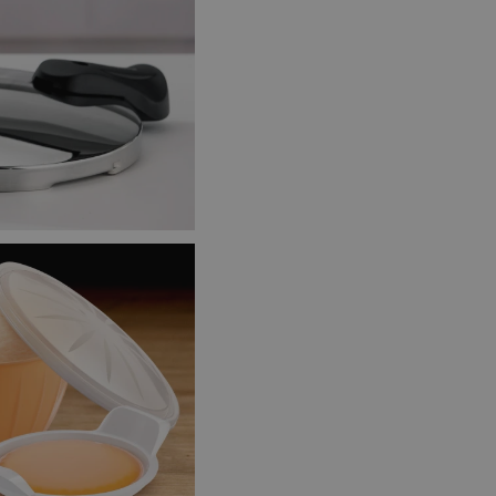
zi lidmi a roboty.
vat platné zprávy o
cript.com k
 cookie
kie-Script.com
avu uživatelské
zi lidmi a roboty.
vat platné zprávy o
uhlasu uživatele
ke zlepšení
iřadí konkrétnímu
prohlížení.