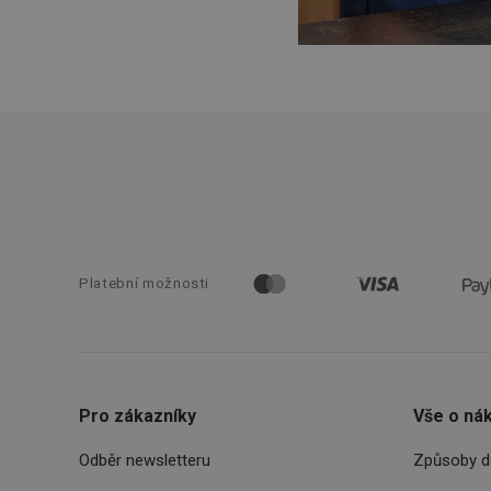
OAU
__Secure-YNID
HAPLB8G
INGRESSCOOKIE
clientToken
Platební možnosti
udid
Pro zákazníky
Vše o ná
Název
Název
Název
Odběr newsletteru
Způsoby d
cto_bundle
vivdocref
FPLC