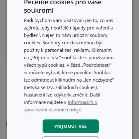
Skrýt text
Pečeme cookies pro vaše
soukromí
Rádi bychom vám ukazovali jen to, co vás
zajímá, tedy neotřelé nápady pro vaření a
bydlení. Nejen to nám umožní soubory
cookies. Soubory cookies mohou být
použity k personalizaci reklam. Kliknutím
na „Přijmout vše“ souhlasíte s používáním
všech typů cookies, v části „Podrobnosti“
si můžete vybrat, které povolíte. Souhlas
lze odmítnout kliknutím na „Jen nezbytné“
(netýká se tzv. základních cookies).
Nastavení lze kdykoliv změnit. Další
informace najdete v
Informacích o
zpracování osobních údajů.
Rozměry
PŘIJMOUT VŠE