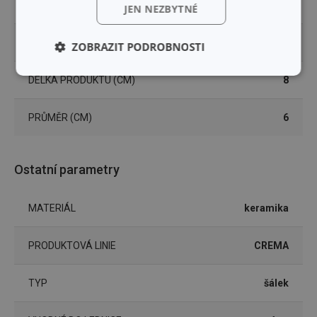
OBJEM (L)
0.08
JEN NEZBYTNÉ
VÝŠKA PRODUKTU (CM)
5.5
ZOBRAZIT PODROBNOSTI
Základní
Analytické a
DÉLKA PRODUKTU (CM)
8
(funkční) cookies
preferenční
cookies
PRŮMĚR (CM)
6
Marketingové
Funkční soubory
cookies
Ostatní parametry
MATERIÁL
keramika
PRODUKTOVÁ LINIE
CREMA
Základní (funkční) cookies
TYP
šálek
Analytické a preferenční cookies
Marketingové cookies
Funkční soubory