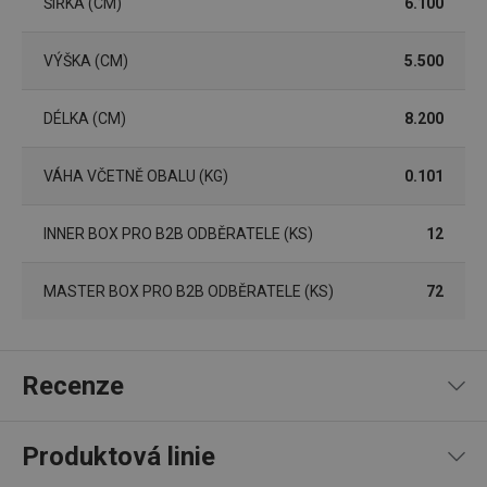
ŠÍŘKA (CM)
6.100
zapama
předvo
souhlas
soubor
VÝŠKA (CM)
5.500
cookie
návštěv
nutné, 
banner
DÉLKA (CM)
8.200
Cookie
Script.
fungov
správně
VÁHA VČETNĚ OBALU (KG)
0.101
FPGSID
30 minut
Tento 
Google
cookie 
.tescoma.cz
INNER BOX PRO B2B ODBĚRATELE (KS)
12
používá
uchová
stavu
uživate
MASTER BOX PRO B2B ODBĚRATELE (KS)
72
relace 
požada
stránky
__cf_bm
30 minut
Tento 
Cloudflare Inc.
cookie 
.onesignal.com
Recenze
používá
rozliše
lidmi a
To je p
Produktová linie
přínosn
bylo m
podáva