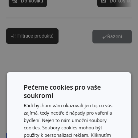
Do košíku
Do košíku
Filtrace produktů
Řazení
Pečeme cookies pro vaše
soukromí
Rádi bychom vám ukazovali jen to, co vás
zajímá, tedy neotřelé nápady pro vaření a
bydlení. Nejen to nám umožní soubory
cookies. Soubory cookies mohou být
použity k personalizaci reklam. Kliknutím
Doprava zdarma
Doprava zdarma