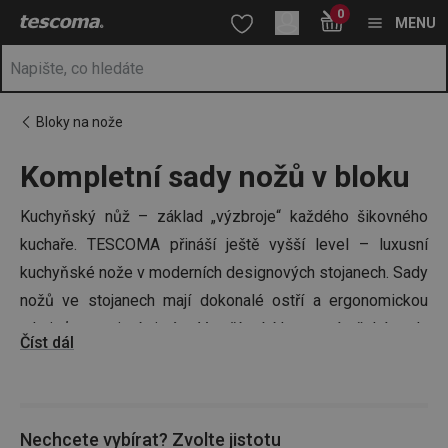
Nacházíte se na stránce Sady kuchyňských nožů v bloku | Nože 
0
Přejít na hlavní obsah
Přejít na vyhledávání
Přejít na navigaci
MENU
Bloky na nože
Kompletní sady nožů v bloku
Kuchyňský nůž – základ „výzbroje“ každého šikovného
kuchaře. TESCOMA přináší ještě vyšší level – luxusní
kuchyňské nože v moderních designových stojanech. Sady
nožů ve stojanech mají dokonalé ostří a ergonomickou
rukojeť s masivními nýty. V naší nabídce na vás čeká sada
Číst dál
nožů ve stojanu ze dřeva nebo třeba oblíbený blok se
soupravou 6 nožů z řady PRECIOSO – právě vychytaný
stojan na nože TESCOMA snadno rozložíte a dokonale
Nechcete vybírat? Zvolte jistotu
vyčistíte. Pořiďte si svou výzbroj do kuchyně i vy.