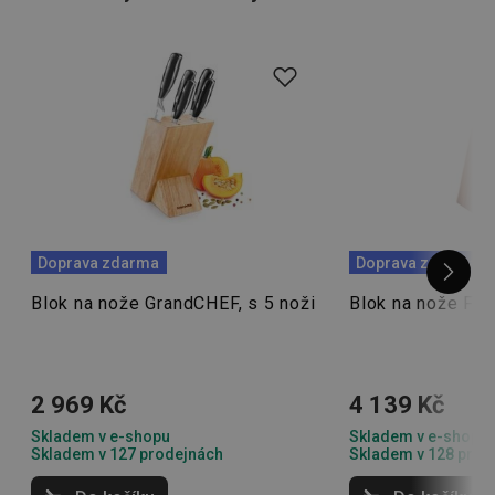
V nabídce pro vás samozřejmě i nadále máme
samostatné
kuchyňské nože na maso
, nože na
krájení
zeleniny
nebo třeba
filetovací nože
.
Doprava zdarma
Doprava zdarma
Blok na nože GrandCHEF, s 5 noži
Blok na nože FE
2 969 Kč
4 139 Kč
Skladem v e-shopu
Skladem v e-shopu
Skladem v 127 prodejnách
Skladem v 128 prod