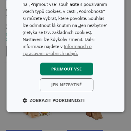
na „Přijmout vše“ souhlasíte s používáním
Blok na nože PRECIOSO,
Blok na nože AZZA, se
všech typů cookies, v části „Podrobnosti“
se 6 noži
6 noži
si můžete vybrat, které povolíte. Souhlas
lze odmítnout kliknutím na „Jen nezbytné“
2 019 Kč
4 039 Kč
(netýká se tzv. základních cookies).
Skladem v e-shopu
Skladem v e-shopu
Nastavení lze kdykoliv změnit. Další
Skladem v 121 prodejnách
Skladem v 128 prodejnách
informace najdete v
Informacích o
Do košíku
Do košíku
zpracování osobních údajů.
PŘIJMOUT VŠE
JEN NEZBYTNÉ
ZOBRAZIT PODROBNOSTI
Základní
Analytické a
(funkční) cookies
preferenční
cookies