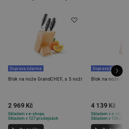
V nabídce pro vás samozřejmě i nadále máme
samostatné
kuchyňské nože na maso
, nože na
krájení
zeleniny
nebo třeba
filetovací nože
.
Doprava zdarma
Doprava zdarma
Blok na nože GrandCHEF, s 5 noži
Blok na nože FE
2 969 Kč
4 139 Kč
Skladem v e-shopu
Skladem v e-shopu
Skladem v 127 prodejnách
Skladem v 128 prod