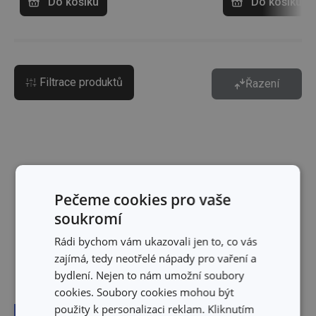
Do košíku
Do košíku
Filtrace produktů
Řazení
Pečeme cookies pro vaše
soukromí
Rádi bychom vám ukazovali jen to, co vás
zajímá, tedy neotřelé nápady pro vaření a
bydlení. Nejen to nám umožní soubory
cookies. Soubory cookies mohou být
použity k personalizaci reklam. Kliknutím
Doprava zdarma
Doprava zdarma