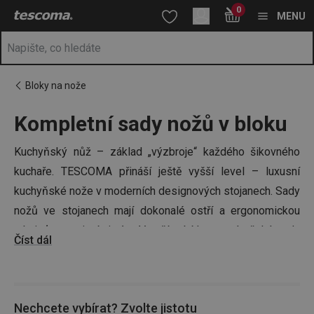
Nacházíte se na stránce Sady kuchyňských nožů v bloku | Nože 
0
Přejít na hlavní obsah
Přejít na vyhledávání
Přejít na navigaci
MENU
Bloky na nože
Kompletní sady nožů v bloku
Kuchyňský nůž – základ „výzbroje“ každého šikovného
kuchaře. TESCOMA přináší ještě vyšší level – luxusní
kuchyňské nože v moderních designových stojanech. Sady
nožů ve stojanech mají dokonalé ostří a ergonomickou
rukojeť s masivními nýty. V naší nabídce na vás čeká sada
Číst dál
nožů ve stojanu ze dřeva nebo třeba oblíbený blok se
soupravou 6 nožů z řady PRECIOSO – právě vychytaný
stojan na nože TESCOMA snadno rozložíte a dokonale
Nechcete vybírat? Zvolte jistotu
vyčistíte. Pořiďte si svou výzbroj do kuchyně i vy.