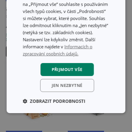
na „Přijmout vše“ souhlasíte s používáním
Blok na nože FEELWOOD,
Blok na nože AZZA, se
všech typů cookies, v části „Podrobnosti“
s 5 noži
6 noži
si můžete vybrat, které povolíte. Souhlas
lze odmítnout kliknutím na „Jen nezbytné“
4 139 Kč
4 039 Kč
(netýká se tzv. základních cookies).
Skladem v e-shopu
Skladem v e-shopu
Nastavení lze kdykoliv změnit. Další
Skladem v 128 prodejnách
Skladem v 128 prodejnách
informace najdete v
Informacích o
Do košíku
Do košíku
zpracování osobních údajů.
PŘIJMOUT VŠE
JEN NEZBYTNÉ
ZOBRAZIT PODROBNOSTI
Základní
Analytické a
(funkční) cookies
preferenční
cookies