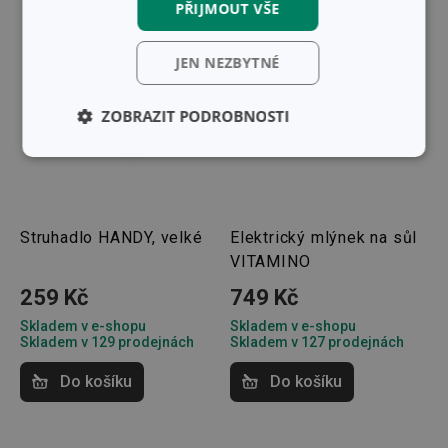
PŘIJMOUT VŠE
JEN NEZBYTNÉ
ZOBRAZIT PODROBNOSTI
Základní
Analytické a
(funkční) cookies
preferenční
cookies
Struhadlo HANDY, velké
Elektrický mlýnek na sůl
VITAMINO
Marketingové
Funkční soubory
cookies
259 Kč
749 Kč
Skladem v e-shopu
Skladem v e-shopu
Skladem v 129 prodejnách
Skladem v 127 prodejnách
Do košíku
Do košíku
Základní (funkční) cookies