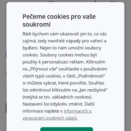
Pečeme cookies pro vaše
soukromí
Rádi bychom vám ukazovali jen to, co vás
zajímá, tedy neotřelé nápady pro vaření a
bydlení. Nejen to nám umožní soubory
cookies. Soubory cookies mohou být
Doprava zdarma
Doprava zdarma
použity k personalizaci reklam. Kliknutím
Elektrický rýžovar
Blok na nože FEELWOOD,
na „Přijmout vše“ souhlasíte s používáním
GrandCHEF
s 5 noži
všech typů cookies, v části „Podrobnosti“
1 999 Kč
4 139 Kč
si můžete vybrat, které povolíte. Souhlas
lze odmítnout kliknutím na „Jen nezbytné“
Skladem v e-shopu
Skladem v e-shopu
Skladem v 123 prodejnách
Skladem v 128 prodejnách
(netýká se tzv. základních cookies).
Nastavení lze kdykoliv změnit. Další
Do košíku
Do košíku
informace najdete v
Informacích o
zpracování osobních údajů.