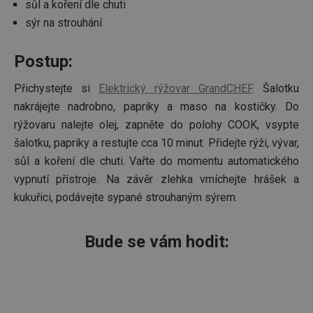
sůl a koření dle chuti
sýr na strouhání
Postup:
Přichystejte si
Elektrický rýžovar GrandCHEF
. Šalotku
nakrájejte nadrobno, papriky a maso na kostičky. Do
rýžovaru nalejte olej, zapněte do polohy COOK, vsypte
šalotku, papriky a restujte cca 10 minut. Přidejte rýži, vývar,
sůl a koření dle chuti. Vařte do momentu automatického
vypnutí přístroje. Na závěr zlehka vmíchejte hrášek a
kukuřici, podávejte sypané strouhaným sýrem.
Bude se vám hodit: