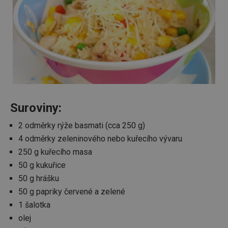
Suroviny:
2 odměrky rýže basmati (cca 250 g)
4 odměrky zeleninového nebo kuřecího vývaru
250 g kuřecího masa
50 g kukuřice
50 g hrášku
50 g papriky červené a zelené
1 šalotka
olej