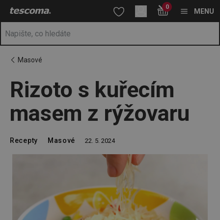
Nacházíte se na stránce Rizoto s kuřecím masem z rýžovaru
0
Přejít na hlavní obsah
Přejít na vyhledávání
Přejít na navigaci
MENU
Masové
Rizoto s kuřecím
masem z rýžovaru
Recepty
Masové
22. 5. 2024