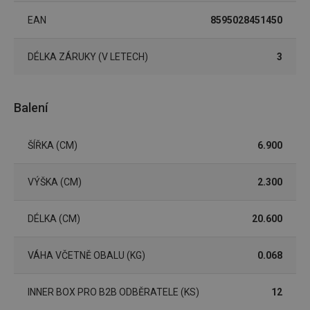
(funkční) cookies
preferenční
cookies
EAN
8595028451450
DÉLKA ZÁRUKY (V LETECH)
3
Marketingové
Funkční soubory
cookies
Balení
ŠÍŘKA (CM)
6.900
Základní (funkční) cookies
VÝŠKA (CM)
2.300
Analytické a preferenční cookies
Marketingové cookies
Funkční soubory
DÉLKA (CM)
20.600
Nezbytně nutné soubory cookie umožňují základní
funkce webových stránek, jako je přihlášení
VÁHA VČETNĚ OBALU (KG)
0.068
uživatele a správa účtu. Webové stránky nelze bez
nezbytně nutných souborů cookie správně používat.
INNER BOX PRO B2B ODBĚRATELE (KS)
12
Poskytovatel
/
Název
Vyprší
Popis
Doména