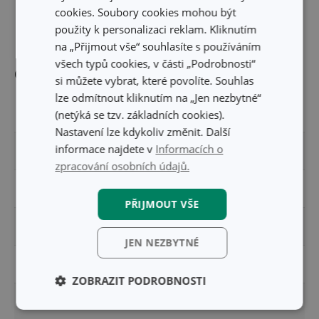
cookies. Soubory cookies mohou být
DÉLKA PRODUKTU (CM)
17
použity k personalizaci reklam. Kliknutím
na „Přijmout vše“ souhlasíte s používáním
všech typů cookies, v části „Podrobnosti“
Ostatní parametry
si můžete vybrat, které povolíte. Souhlas
lze odmítnout kliknutím na „Jen nezbytné“
MATERIÁL
(netýká se tzv. základních cookies).
plast, nerez ocel
Nastavení lze kdykoliv změnit. Další
informace najdete v
Informacích o
PRODUKTOVÁ LINIE
DELÍCIA
zpracování osobních údajů.
TYP
rádlo
PŘIJMOUT VŠE
ZAŘAZENÍ
vykrajovátka a rádla
JEN NEZBYTNÉ
BARVA
bílá
ZOBRAZIT PODROBNOSTI
MYTÍ V MYČCE
Ano
Základní
Analytické a