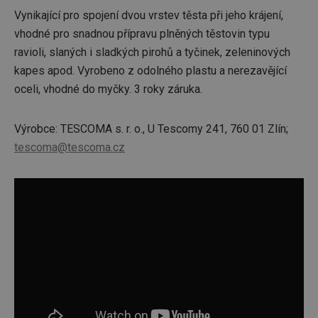
Vynikající pro spojení dvou vrstev těsta při jeho krájení,
vhodné pro snadnou přípravu plněných těstovin typu
ravioli, slaných i sladkých pirohů a tyčinek, zeleninových
kapes apod. Vyrobeno z odolného plastu a nerezavějící
oceli, vhodné do myčky. 3 roky záruka.
Výrobce: TESCOMA s. r. o., U Tescomy 241, 760 01 Zlín;
tescoma@tescoma.cz