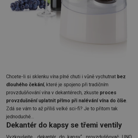
Chcete-li si sklenku vína plné chuti i vůně vychutnat
bez
dlouhého čekání
, které je spojeno při tradičním
provzdušňování vína v dekantérech, zkuste
proces
provzdušnění uplatnit přímo při nalévání vína do číše
.
Zdá se vám to až příliš velké sci-fi? Je to přitom tak
jednoduché…
Dekantér do kapsy se třemi ventily
Vyzkoušejte „dekantér do kapsy“, provzdušňovač UNO