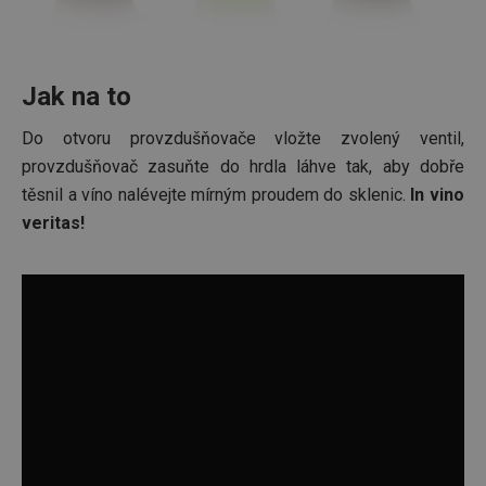
bylo m
podáva
platné 
o použí
jejich
webov
Jak na to
stránek
CookieScriptConsent
1 měsíc
Tento 
Do otvoru provzdušňovače vložte zvolený ventil,
CookieScript
cookie 
www.tescoma.cz
provzdušňovač zasuňte do hrdla láhve tak, aby dobře
služba 
zásadách ochrany soukromí společnosti Google
Script.
těsnil a víno nalévejte mírným proudem do sklenic.
In vino
zapama
předvo
veritas!
souhlas
soubor
cookie
návštěv
nutné, 
banner
Cookie
Script.
fungov
správně
FPGSID
30 minut
Tento 
Google
cookie 
.tescoma.cz
používá
uchová
stavu
uživate