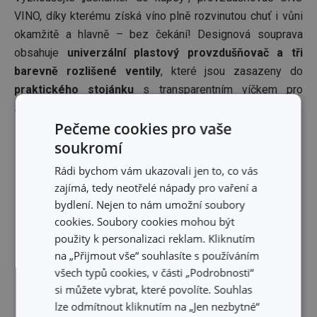
VINO, díky kterému získá víno plně rozvinutou chuť i vůni
okamžitě a hlavně – bez čekání! Designová souprava
obsahuje
univerzální plastový provzdušňovač a tři
barevně rozlišené ventily
, které jsou zasazeny do
praktického stojánku
s transparentním víčkem pro
stylové a přehledné uložení.
Pečeme cookies pro vaše
soukromí
Rádi bychom vám ukazovali jen to, co vás
zajímá, tedy neotřelé nápady pro vaření a
bydlení. Nejen to nám umožní soubory
cookies. Soubory cookies mohou být
použity k personalizaci reklam. Kliknutím
na „Přijmout vše“ souhlasíte s používáním
všech typů cookies, v části „Podrobnosti“
si můžete vybrat, které povolíte. Souhlas
lze odmítnout kliknutím na „Jen nezbytné“