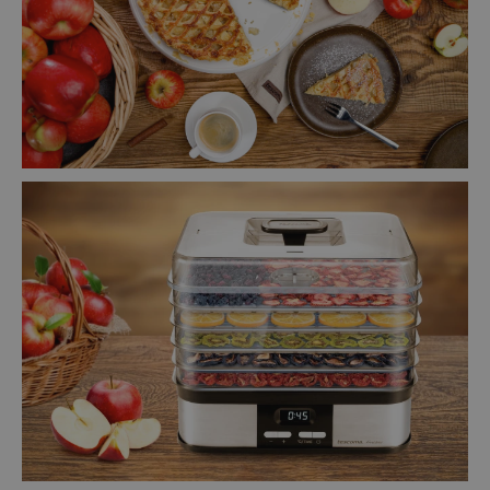
Marketingové
Funkční soubory
cookies
Základní (funkční) cookies
Analytické a preferenční cookies
Marketingové cookies
Funkční soubory
Nezbytně nutné soubory cookie umožňují základní
funkce webových stránek, jako je přihlášení
uživatele a správa účtu. Webové stránky nelze bez
nezbytně nutných souborů cookie správně používat.
Poskytovatel
/
Název
Vyprší
Popis
Doména
shopsys_abc
www.tescoma.cz
5 měsíců