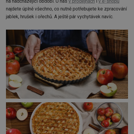
na nadcházející období. U nás
v prodejnách
i
v e-shopu
najdete úplně všechno, co nutně potřebujete ke zpracování
jablek, hrušek i ořechů. A ještě pár vychytávek navíc.