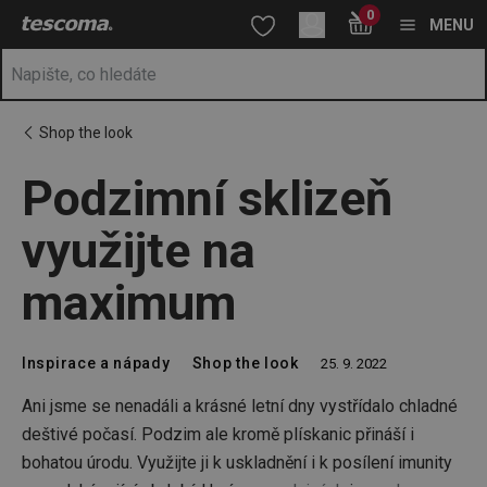
Nacházíte se na stránce Podzimní sklizeň využijte na maximum
0
Přejít na hlavní obsah
Přejít na vyhledávání
Přejít na navigaci
MENU
Shop the look
Podzimní sklizeň
využijte na
maximum
Inspirace a nápady
Shop the look
25. 9. 2022
Ani jsme se nenadáli a krásné letní dny vystřídalo chladné
deštivé počasí. Podzim ale kromě plískanic přináší i
bohatou úrodu. Využijte ji k uskladnění i k posílení imunity