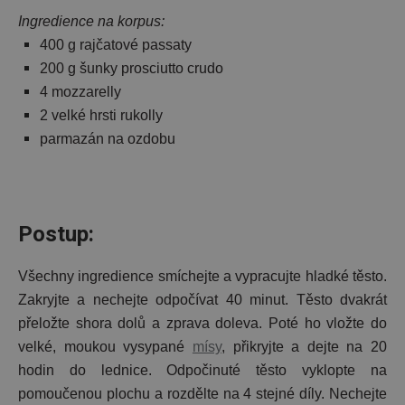
Ingredience na korpus:
400 g rajčatové passaty
200 g šunky prosciutto crudo
4 mozzarelly
2 velké hrsti rukolly
parmazán na ozdobu
Postup:
Všechny ingredience smíchejte a vypracujte hladké těsto.
Zakryjte a nechejte odpočívat 40 minut. Těsto dvakrát
přeložte shora dolů a zprava doleva. Poté ho vložte do
velké, moukou vysypané
mísy
, přikryjte a dejte na 20
hodin do lednice. Odpočinuté těsto vyklopte na
pomoučenou plochu a rozdělte na 4 stejné díly. Nechejte