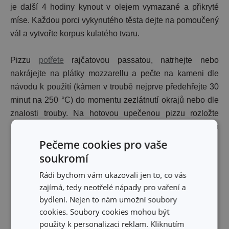
je další 4 hodiny kynout v olejem vymazané a přikryté
míse. Každou porci vykynutého těsta dejte na pomoučený
vál a vytvořte korpus kulatého tvaru.
Pizzu
potřete
rajčatovou passatou, natrhejte nebo
nakrájejte na plátky mozzarellu a pečte na kameni dle
návodu k použití (kámen v troubě nejprve předehřejte 30
minut na 250 °C) do momentu zezlátnutí okrajů nebo dle
znalosti trouby. Na hotovou upečenou pizzu rozložte
rovnoměrně plátky prosciutta a posypejte ji rukolou a
parmazánem
.
Pečeme cookies pro vaše
soukromí
Rádi bychom vám ukazovali jen to, co vás
Co vám pomůže s přípravou receptu:
zajímá, tedy neotřelé nápady pro vaření a
bydlení. Nejen to nám umožní soubory
cookies. Soubory cookies mohou být
použity k personalizaci reklam. Kliknutím