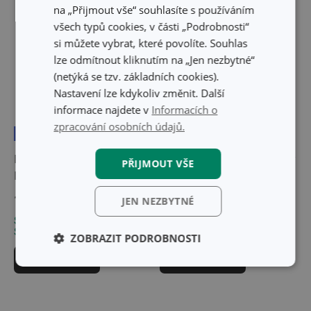
na „Přijmout vše“ souhlasíte s používáním
všech typů cookies, v části „Podrobnosti“
si můžete vybrat, které povolíte. Souhlas
lze odmítnout kliknutím na „Jen nezbytné“
(netýká se tzv. základních cookies).
Nastavení lze kdykoliv změnit. Další
informace najdete v
Informacích o
zpracování osobních údajů.
Doprava zdarma
Dřevěný vál na těsto
Váleček na pizzu dřevěný
PŘIJMOUT VŠE
DELÍCIA 55 x 45 cm
DELÍCIA 40 cm, ø 5 cm
1 399 Kč
299 Kč
JEN NEZBYTNÉ
Skladem v e-shopu
Skladem v e-shopu
Skladem v 122 prodejnách
Skladem v 125 prodejnách
ZOBRAZIT PODROBNOSTI
Do košíku
Do košíku
Základní
Analytické a
(funkční) cookies
preferenční
cookies