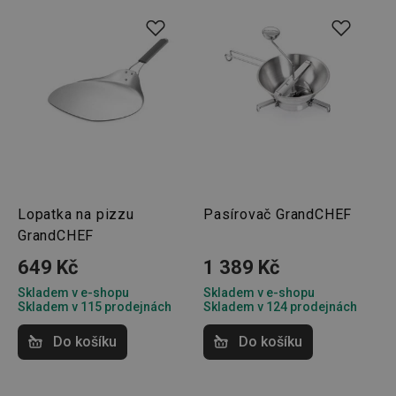
Marketingové
Funkční soubory
cookies
Základní (funkční) cookies
Analytické a preferenční cookies
Lopatka na pizzu
Pasírovač GrandCHEF
Marketingové cookies
Funkční soubory
GrandCHEF
Nezbytně nutné soubory cookie umožňují základní
649 Kč
1 389 Kč
funkce webových stránek, jako je přihlášení
uživatele a správa účtu. Webové stránky nelze bez
Skladem v e-shopu
Skladem v e-shopu
nezbytně nutných souborů cookie správně používat.
Skladem v 115 prodejnách
Skladem v 124 prodejnách
Poskytovatel
/
Název
Vyprší
Popis
Do košíku
Do košíku
Doména
shopsys_abc
www.tescoma.cz
5 měsíců
4 týdny