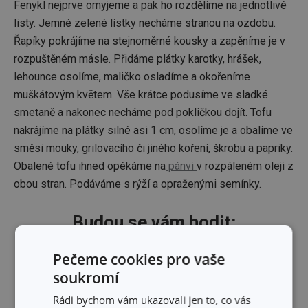
Fenykl nejprve omyjeme a pak ho rozdělíme na jednotlivé
listy. Jemné zelené lístky necháme stranou na ozdobu.
Řapíky pokrájíme na stejnoměrné kousky a zapěníme je v
rozpuštěném másle. Přidáme plátky karotky, hrášek,
lehounce osolíme, maličko osladíme a okořeníme
muškátovým květem. Vše krátce podusíme ve sladké
smetaně a nakonec necháme pod pokličkou dojít. Tofu
nakrájíme na plátky silné asi 1 cm, osolíme je a obalíme ve
směsi mouky, grilovacího či jiného koření, škrobu a papriky.
Obalené tofu ihned opékáme na
pánvi
v rozpáleném oleji z
obou stran. Podáváme s rýží a opraženými semínky.
Budou se vám hodit:
Pečeme cookies pro vaše
soukromí
Rádi bychom vám ukazovali jen to, co vás