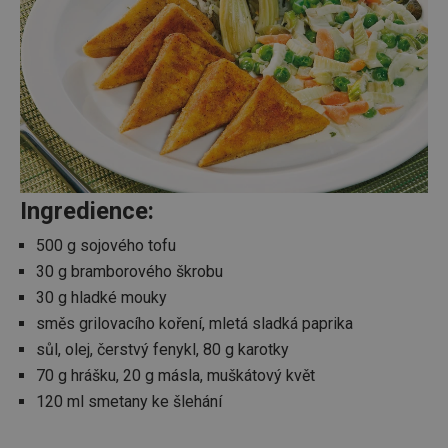
Ingredience:
500 g sojového tofu
30 g bramborového škrobu
30 g hladké mouky
směs grilovacího koření, mletá sladká paprika
sůl, olej, čerstvý fenykl, 80 g karotky
70 g hrášku, 20 g másla, muškátový květ
120 ml smetany ke šlehání