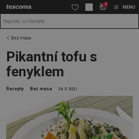
Nacházíte se na stránce Pikantní tofu s fenyklem
0
Přejít na hlavní obsah
Přejít na vyhledávání
Přejít na navigaci
MENU
Bez masa
Pikantní tofu s
fenyklem
Recepty
Bez masa
24. 5. 2021