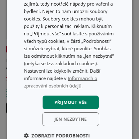
zajímá, tedy neotřelé nápady pro vaření a
bydlení. Nejen to nám umožní soubory
cookies. Soubory cookies mohou být
použity k personalizaci reklam. Kliknutím
na „Přijmout vše“ souhlasíte s používáním
všech typů cookies, v části „Podrobnosti“
si můžete vybrat, které povolíte. Souhlas
-24 %
lze odmítnout kliknutím na „Jen nezbytné“
Pánev i-PREMIUM Stone
Pánev hluboká
(netýká se tzv. základních cookies).
ø 32 cm
GrandCHEF ø 32 cm,
Nastavení lze kdykoliv změnit. Další
2 úchyty
1 649 Kč
informace najdete v
Informacích o
1 249 Kč
1 319 Kč
zpracování osobních údajů.
Skladem v e-shopu
Není skladem v e-shopu
Skladem v 122 prodejnách
Skladem v 16 prodejnách
PŘIJMOUT VŠE
Do košíku
Hlídat produkt
JEN NEZBYTNÉ
ZOBRAZIT PODROBNOSTI