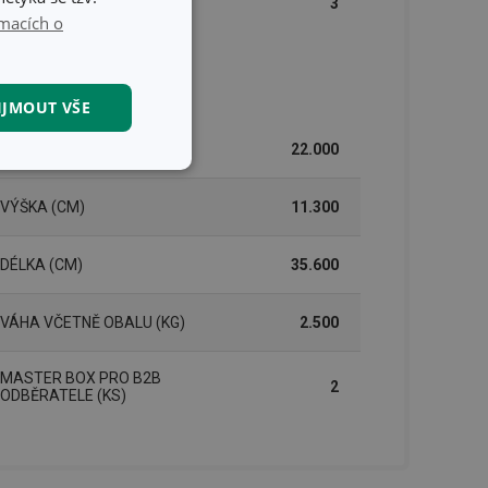
3
LETECH)
macích o
lení
IJMOUT VŠE
ŠÍŘKA (CM)
22.000
kční soubory
VÝŠKA (CM)
11.300
DÉLKA (CM)
35.600
VÁHA VČETNĚ OBALU (KG)
2.500
kční soubory
MASTER BOX PRO B2B
 správa účtu. Webové
2
ODBĚRATELE (KS)