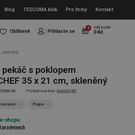
Blog
TESCOMA klub
Pro firmy
Kontakt
Váš košík
0
Oblíbené
Přihlaste se
0 Kč
 skleněný
 pekáč s poklopem
HEF 35 x 21 cm, skleněný
29086.00
Produktová linie:
GrandCHEF
 recenzí
Popis
 e-shopu
3 prodejnách