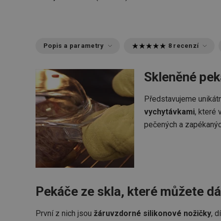
Popis a parametry
8 recenzí
Skleněné pek
Představujeme unikát
vychytávkami
, které
pečených a zapékanýc
Pekáče ze skla, které můžete dá
První z nich jsou
žáruvzdorné silikonové nožičky
, 