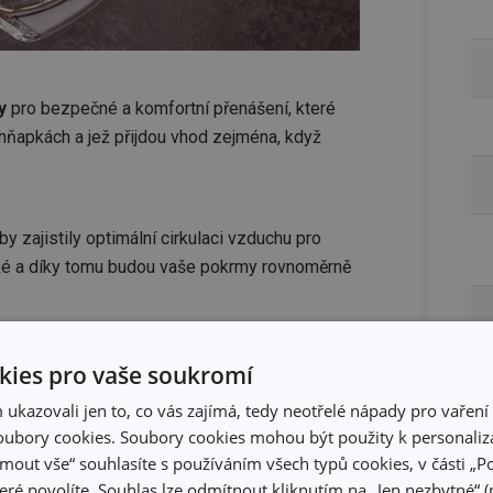
y
pro bezpečné a komfortní přenášení, které
hňapkách a jež přijdou vhod zejména, když
by zajistily optimální cirkulaci vzduchu pro
oké a díky tomu budou vaše pokrmy rovnoměrně
doma
ies pro vaše soukromí
kazovali jen to, co vás zajímá, tedy neotřelé nápady pro vaření 
ubory cookies. Soubory cookies mohou být použity k personaliza
ypů pečicích
jmout vše“ souhlasíte s používáním všech typů cookies, v části „P
teriálu můžete
eré povolíte. Souhlas lze odmítnout kliknutím na „Jen nezbytné“ (n