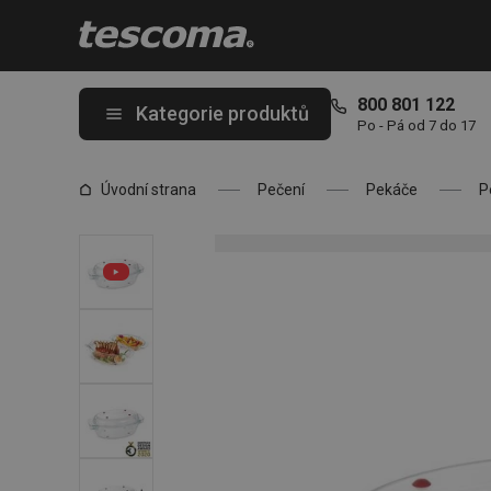
Nacházíte se na stránce Oválný pekáč s poklopem GrandCHEF 3
800 801 122
Kategorie produktů
Po - Pá od 7 do 17
Úvodní strana
Pečení
Pekáče
P