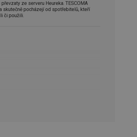
oho, jak uživatelé
 převzaty ze serveru Heureka. TESCOMA
e funkčnost
a skutečně pocházejí od spotřebitelů, kteří
ovozu na několika
držovat výkon v
i či použili.
štěvníkovi. Používá
 optimalizovala
i zařízení, která
oužívání a zlepšila
rencí výkonnosti a
ormací o chování
jejich prohlížení
jichž cílem je
analytických údajů
tránky.
ormací o chování
ížeče webových
jichž cílem je
aného obsahu nebo
osobní údaje.