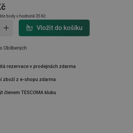
Kč
te body v hodnotě
35 Kč
do košíku - počet
Vložit do košíku
do Oblíbených
tá rezervace v prodejnách zdarma
í zboží z e-shopu zdarma
ýt členem TESCOMA klubu