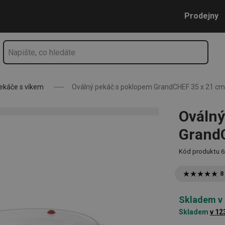
5 x 21 cm, skleněný
Přejít na hlavní obsah
Přejít na vyhledávání
Přejít na navigaci
Prodejny
ekáče s víkem
Oválný pekáč s poklopem GrandCHEF 35 x 21 cm,
Oválný
GrandC
Kód produktu
6
8
Skladem v
Skladem
v 12