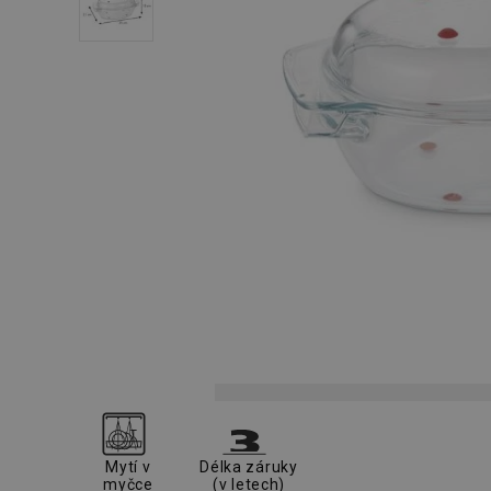
Mytí v
Délka záruky
myčce
(v letech)