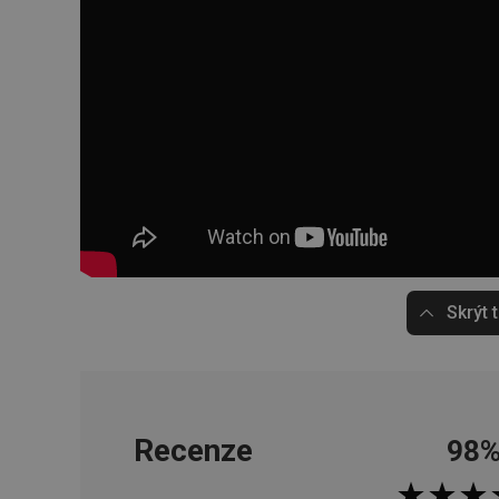
__cf_bm
CookieScriptConse
FPGSID
__cf_bm
cjConsent
Skrýt 
__rtbh.lid
OAU
Recenze
98
__Secure-YNID