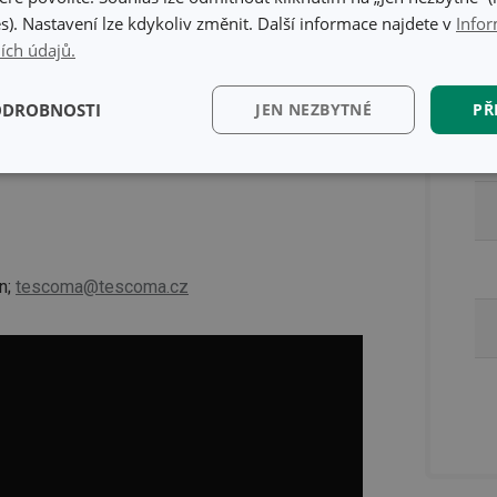
ých dobrot. K
s). Nastavení lze kdykoliv změnit. Další informace najdete v
Infor
ích údajů.
e
Ba
ODROBNOSTI
JEN NEZBYTNÉ
PŘ
no se čistí
, pekáče jsou
vhodné do myčky
a
kční)
Analytické a
Marketingové
Fun
preferenční cookies
cookies
n;
tescoma@tescoma.cz
kční) cookies
Analytické a preferenční cookies
Marketingové cookies
Fun
ry cookie umožňují základní funkce webových stránek, jako je přihlášení uživatele a
zbytně nutných souborů cookie správně používat.
Poskytovatel
/
Vyprší
Popis
Doména
www.tescoma.cz
5 měsíců