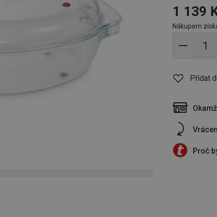
1 139 
Nákupem získá
Přidat 
Přidat 
Okamži
Vrácen
Proč b