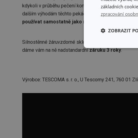
kdykoli v průběhu pečení kontrolovat stav připravovan
základních cookie
zpracování osobn
dalším výhodám těchto pekáčů lze přičíst i to, že je
lz
používat samostatně jako nízký a hluboký pekáč.
ZOBRAZIT P
Silnostěnné žáruvzdorné sklo je vysoce odolné a
snad
Základní (fun
dáme vám na ně nadstandardní
záruku 3 roky
.
cookies
Výrobce: TESCOMA s. r. o., U Tescomy 241, 760 01 Zlí
Základní (fun
Nezbytně nutné soubo
stránky nelze bez ne
Název
shopsys_abc