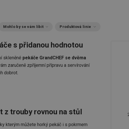
Mohlo by se vám líbit
Produktová linie
áče s přidanou hodnotou
ní skleněné
pekáče GrandCHEF se dvěma
 vám zaručeně zpříjemní přípravu a servírování
h dobrot.
t z trouby rovnou na stůl
díky kterým můžete horký pekáč i s pokrmem