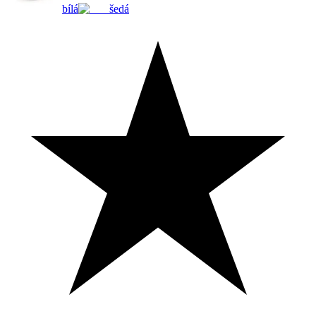
bílá
šedá