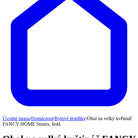
Úvodní strana
/
Domácnost
/
Bytové doplňky
/
Obal na velký květináč
FANCY HOME Stones, šedá