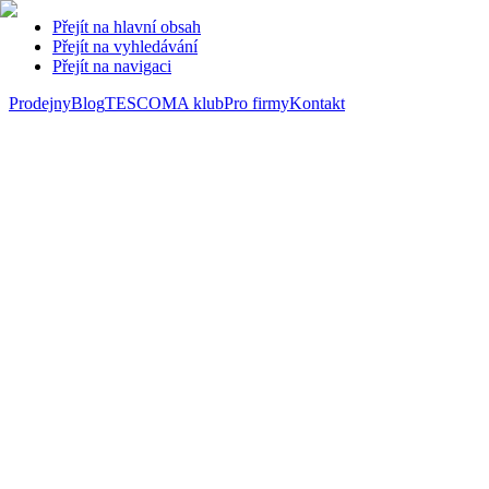
Přejít na hlavní obsah
Přejít na vyhledávání
Přejít na navigaci
Prodejny
Blog
TESCOMA klub
Pro firmy
Kontakt