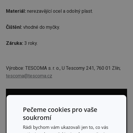
Materiál:
nerezavějící ocel a odolný plast.
Čištění:
vhodné do myčky.
Záruka:
3 roky.
Výrobce: TESCOMA s. r. o., U Tescomy 241, 760 01 Zlín;
tescoma@tescoma.cz
Pečeme cookies pro vaše
soukromí
Rádi bychom vám ukazovali jen to, co vás