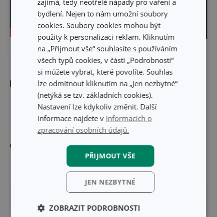
zajímá, tedy neotřelé nápady pro vaření a
bydlení. Nejen to nám umožní soubory
cookies. Soubory cookies mohou být
použity k personalizaci reklam. Kliknutím
na „Přijmout vše“ souhlasíte s používáním
Skrýt text
všech typů cookies, v části „Podrobnosti“
si můžete vybrat, které povolíte. Souhlas
Rozměry
lze odmítnout kliknutím na „Jen nezbytné“
(netýká se tzv. základních cookies).
Nastavení lze kdykoliv změnit. Další
DÉLKA ČEPELE (CM)
10
informace najdete v
Informacích o
zpracování osobních údajů.
Ostatní parametry
PŘIJMOUT VŠE
MATERIÁL
plast, nerez ocel
JEN NEZBYTNÉ
PRODUKTOVÁ LINIE
PRESTO
ZOBRAZIT PODROBNOSTI