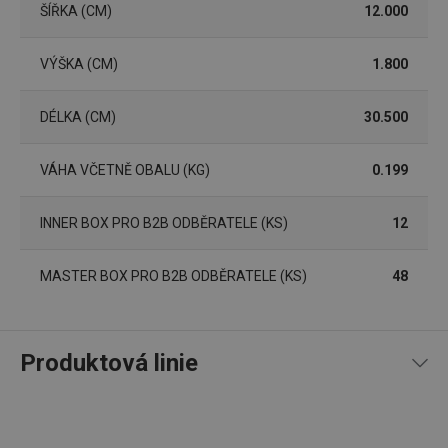
ŠÍŘKA (CM)
12.000
Poskytovatel
/
Název
Vyprší
Popis
Doména
shopsys_abc
www.tescoma.cz
5 měsíců
VÝŠKA (CM)
1.800
4 týdny
__cf_bm
29 minut
Tento 
Cloudflare Inc.
59 sekund
cookie 
DÉLKA (CM)
30.500
.heureka.cz
používá
rozliše
lidmi a
VÁHA VČETNĚ OBALU (KG)
0.199
To je p
přínosn
bylo m
podáva
INNER BOX PRO B2B ODBĚRATELE (KS)
12
platné 
o použí
jejich
webov
MASTER BOX PRO B2B ODBĚRATELE (KS)
48
stránek
CookieScriptConsent
1 měsíc
Tento 
CookieScript
cookie 
www.tescoma.cz
služba 
zásadách ochrany soukromí společnosti Google
Script.
Produktová linie
zapama
předvo
souhlas
soubor
cookie
návštěv