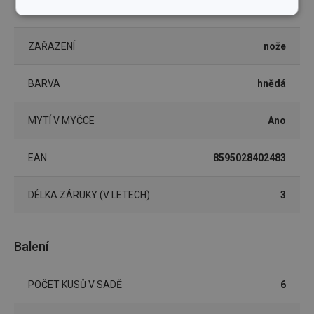
TYP
nůž na pizzu
Základní
Analytické a
(funkční) cookies
preferenční
cookies
ZAŘAZENÍ
nože
BARVA
hnědá
Marketingové
Funkční soubory
cookies
MYTÍ V MYČCE
Ano
EAN
8595028402483
DÉLKA ZÁRUKY (V LETECH)
3
Základní (funkční) cookies
Analytické a preferenční cookies
Marketingové cookies
Funkční soubory
Balení
Nezbytně nutné soubory cookie umožňují základní
funkce webových stránek, jako je přihlášení
POČET KUSŮ V SADĚ
6
uživatele a správa účtu. Webové stránky nelze bez
nezbytně nutných souborů cookie správně používat.