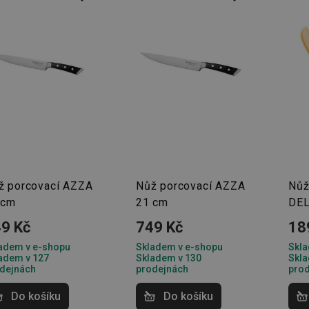
ž porcovací AZZA
Nůž porcovací AZZA
Nůž
 cm
21 cm
DEL
9 Kč
749 Kč
18
adem v e-shopu
Skladem v e-shopu
Skla
adem v 127
Skladem v 130
Skla
dejnách
prodejnách
pro
Do košíku
Do košíku