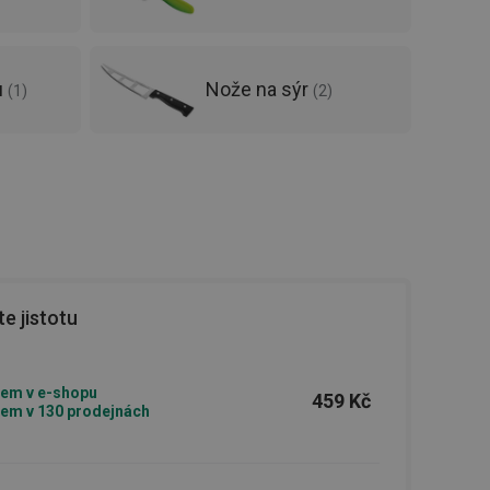
u
Nože na sýr
(
1
)
(
2
)
e jistotu
em v e-shopu
459 Kč
em v 130 prodejnách