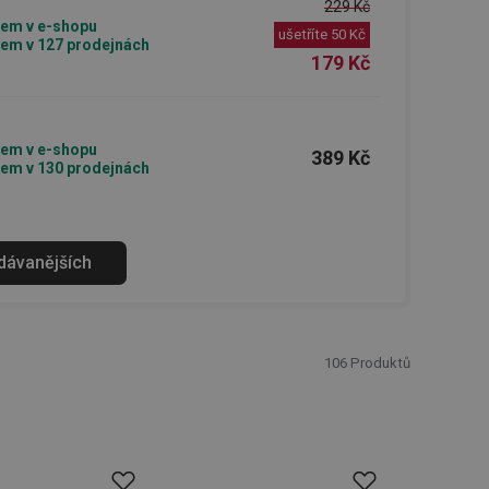
229 Kč
em v e-shopu
ušetříte
50 Kč
em v 127 prodejnách
179 Kč
em v e-shopu
389 Kč
em v 130 prodejnách
odávanějších
106
Produktů