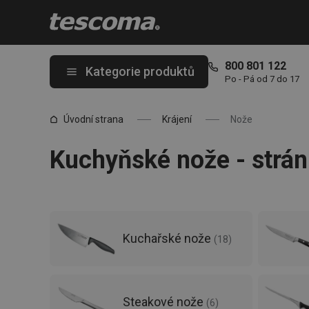
Nacházíte se na stránce Nože TESCOMA - stránka 2
800 801 122
Kategorie produktů
Po - Pá od 7 do 17
Úvodní strana
Krájení
Nože
Kuchyňské nože - strán
Kuchařské nože
(
18
)
Steakové nože
(
6
)