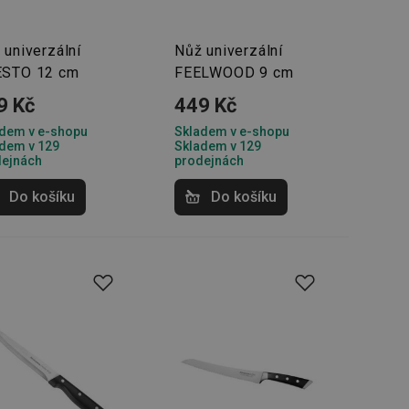
zi lidmi a roboty.
vat platné zprávy o
 univerzální
Nůž univerzální
STO 12 cm
FEELWOOD 9 cm
cript.com k
 cookie
9 Kč
449 Kč
kie-Script.com
dem v e-shopu
Skladem v e-shopu
dem v 129
Skladem v 129
avu uživatelské
dejnách
prodejnách
zi lidmi a roboty.
Do košíku
Do košíku
vat platné zprávy o
uhlasu uživatele
ke zlepšení
iřadí konkrétnímu
prohlížení.