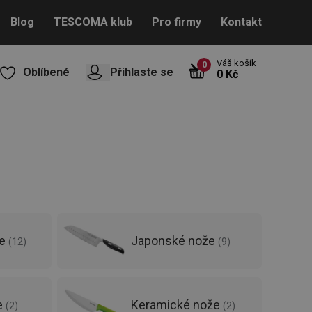
Blog
TESCOMA klub
Pro firmy
Kontakt
Váš košík
0
Oblíbené
Přihlaste se
0 Kč
že
Japonské nože
(
12
)
(
9
)
e
Keramické nože
(
2
)
(
2
)