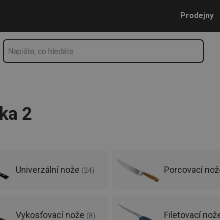
Přejít na hlavní obsah
Přejít na vyhledávání
Přejít na navigaci
Prodejny
ka 2
Univerzální nože
Porcovací no
(
24
)
Vykosťovací nože
Filetovací nož
(
8
)