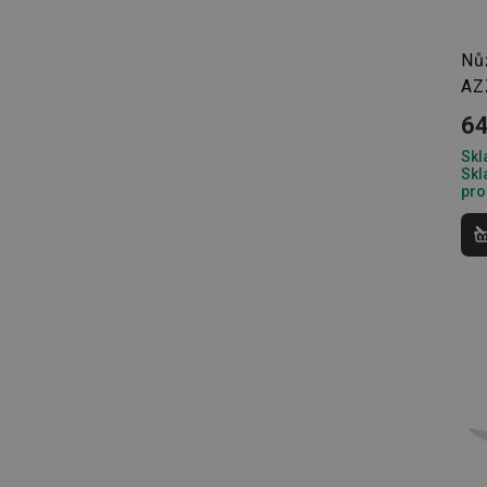
__cf_bm
Nů
AZ
CookieScriptConse
64
Skl
Skl
FPGSID
pro
__cf_bm
cjConsent
__rtbh.lid
OAU
__Secure-YNID