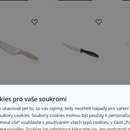
32 %
ies pro vaše soukromí
ž kuchařský
Nůž univerzální
Nůž
kazovali jen to, co vás zajímá, tedy neotřelé nápady pro vaření 
croBlade MOVE
SONIC 8 cm
SON
ubory cookies. Soubory cookies mohou být použity k personaliza
 cm, s ochranným
jmout vše“ souhlasíte s používáním všech typů cookies, v části „P
uzdrem
eré povolíte. Souhlas lze odmítnout kliknutím na „Jen nezbytné“ (n