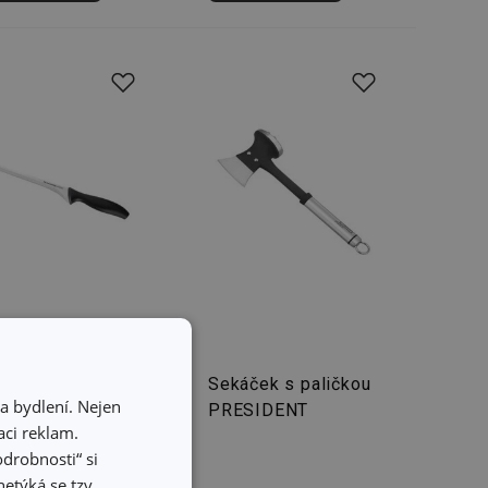
 filetovací
Sekáček s paličkou
a bydlení. Nejen
IC 18 cm
PRESIDENT
ci reklam.
odrobnosti“ si
etýká se tzv.