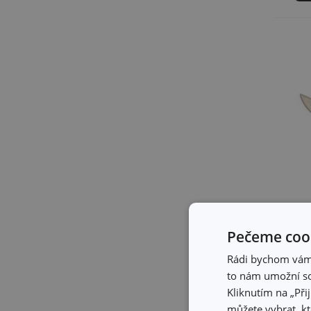
-
Pečeme cook
Nů
Rádi bychom vám u
Mi
to nám umožní so
17
Kliknutím na „Při
po
můžete vybrat, kt