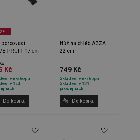
oho, jak uživatelé
e funkčnost
ovozu na několika
držovat výkon v
štěvníkovi. Používá
2 %
 optimalizovala
 porcovací
Nůž na chléb AZZA
E PROFI 17 cm
22 cm
i zařízení, která
Kč
oužívání a zlepšila
9 Kč
749 Kč
dem v e-shopu
Skladem v e-shopu
dem v 123
Skladem v 131
dejnách
prodejnách
Do košíku
Do košíku
rencí výkonnosti a
ormací o chování
jejich prohlížení
jichž cílem je
analytických údajů
tránky.
ormací o chování
ížeče webových
jichž cílem je
aného obsahu nebo
osobní údaje.