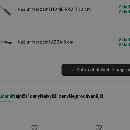
Sklad
Nůž univerzální HOME PROFI 13 cm
Sklad
Sklad
Nůž univerzální AZZA 9 cm
Sklad
Zobrazit dalších 7 nejpr
učené
Nejnižší ceny
Nejvyšší ceny
Nejprodávanější