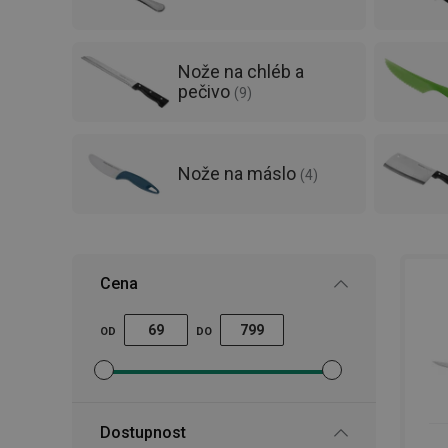
Nože na chléb a
pečivo
(
9
)
Nože na máslo
(
4
)
Cena
OD
DO
Nastavit filtr minimální cena
Nastavit filtr maximální cena
Dostupnost