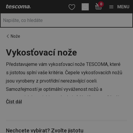
Nacházíte se na stránce Vykosťovací nože v různých velikostec
0
Přejít na hlavní obsah
Přejít na vyhledávání
Přejít na navigaci
MENU
Nože
Vykosťovací nože
Představujeme vám vykosťovací nože TESCOMA, které
s jistotou splní vaše kritéria. Čepele vykosťovacích nožů
jsou vyrobeny z prvotřídní nerezavějící oceli.
Samozřejmostí je optimální vyváženost nožů a
ergonomická protiskluzová rukojeť. Nedílnou součástí je
Číst dál
také péče o nože. Maximální ostrosti docílíte pravidelným
broušením ocílkou a poté, co nůž použijete, jej můžete bez
problémů umýt v myčce nádobí.
Nechcete vybírat? Zvolte jistotu