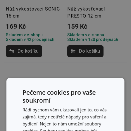
Nůž vykosťovací SONIC
Nůž vykosťovací
16 cm
PRESTO 12 cm
169 Kč
159 Kč
Skladem v e-shopu
Skladem v e-shopu
Skladem v 42 prodejnách
Skladem v 120 prodejnách
Do košíku
Do košíku
Pečeme cookies pro vaše
soukromí
Rádi bychom vám ukazovali jen to, co vás
zajímá, tedy neotřelé nápady pro vaření a
bydlení. Nejen to nám umožní soubory
cookies. Soubory cookies mohou být