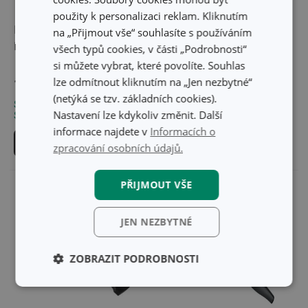
-21 %
použity k personalizaci reklam. Kliknutím
Nůž vykosťovací
Nůž vykosťovací HOME
na „Přijmout vše“ souhlasíte s používáním
PRESTO 18 cm
PROFI 13 cm
všech typů cookies, v části „Podrobnosti“
si můžete vybrat, které povolíte. Souhlas
229 Kč
lze odmítnout kliknutím na „Jen nezbytné“
189 Kč
179 Kč
(netýká se tzv. základních cookies).
Skladem v e-shopu
Skladem v e-shopu
Nastavení lze kdykoliv změnit. Další
Skladem v 115 prodejnách
Skladem v 124 prodejnách
informace najdete v
Informacích o
Do košíku
Do košíku
zpracování osobních údajů.
PŘIJMOUT VŠE
JEN NEZBYTNÉ
ZOBRAZIT PODROBNOSTI
Základní
Analytické a
(funkční) cookies
preferenční