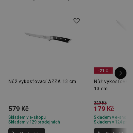
Tip:
Doplňujete také zásoby ostatních
kuchyňských nožů
?
Podívejte se do naší nabídky – máme pro vás jak
samostatné nože
, tak i
sady nožů
ve stojanu!
-21 %
Nůž vykosťovací AZZA 13 cm
Nůž vykosťovac
13 cm
229 Kč
579 Kč
179 Kč
Skladem v e-shopu
Skladem v e-shopu
Skladem v 129 prodejnách
Skladem v 124 prod