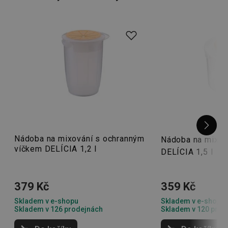
dóz
, abyste připravené pokrmy mohli pohodlně skladovat.
Na našem e-shopu také pořídíte
praktické mixéry
, díky
kterým snadno připravíte svačiny, dřeně nebo polévku.
Nádoba na mixování s ochranným
Nádoba na mixov
víčkem DELÍCIA 1,2 l
DELÍCIA 1,5 l
379 Kč
359 Kč
Skladem v e-shopu
Skladem v e-shopu
Skladem v 126 prodejnách
Skladem v 120 prod