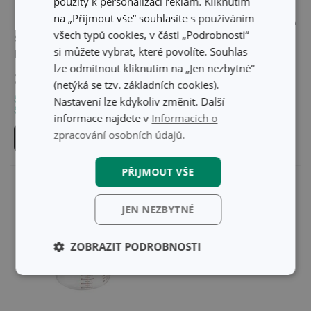
použity k personalizaci reklam. Kliknutím
na „Přijmout vše“ souhlasíte s používáním
Nádoba na mixování
Ochranný poklop DELÍCIA
všech typů cookies, v části „Podrobnosti“
s ochranným víčkem
si můžete vybrat, které povolíte. Souhlas
DELÍCIA 1,2 l
lze odmítnout kliknutím na „Jen nezbytné“
379 Kč
219 Kč
(netýká se tzv. základních cookies).
Skladem v e-shopu
Skladem v e-shopu
Nastavení lze kdykoliv změnit. Další
Skladem v 126 prodejnách
Skladem v 112 prodejnách
informace najdete v
Informacích o
zpracování osobních údajů.
Do košíku
Do košíku
PŘIJMOUT VŠE
JEN NEZBYTNÉ
ZOBRAZIT PODROBNOSTI
Základní
Analytické a
(funkční) cookies
preferenční
cookies