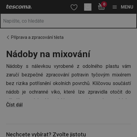
Nacházíte se na stránce Nádoby na mixování 👩‍🍳
0
Přejít na hlavní obsah
Přejít na vyhledávání
Přejít na navigaci
MENU
Příprava a zpracování těsta
Nádoby na mixování
Nádoby s nálevkou vyrobené z odolného plastu vám
zaručí bezpečné zpracování potravin tyčovým mixérem
bez rizika potřísnění okolních povrchů. Klíčovou součástí
nádob je ochranné víko, které lze zpravidla otočit do
několika poloh. V nabídce pro vás máme nádoby
Číst dál
z
oblíbené řady DELÍCIA
nebo samostatná ochranná víka.
Inspirujte se i vy!
Nechcete vybírat? Zvolte jistotu
Tip:
Nezapomeňte mít po ruce dostatek
potravinových