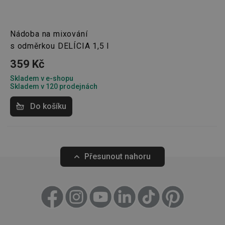
Marketingové
Funkční soubory
Nádoba na mixování
cookies
s odměrkou DELÍCIA 1,5 l
359 Kč
Skladem v e-shopu
Skladem v 120 prodejnách
Do košíku
Základní (funkční) cookies
Analytické a preferenční cookies
Marketingové cookies
Funkční soubory
Nezbytně nutné soubory cookie umožňují základní
Přesunout nahoru
funkce webových stránek, jako je přihlášení
uživatele a správa účtu. Webové stránky nelze bez
nezbytně nutných souborů cookie správně používat.
Poskytovatel
/
Název
Vyprší
Popis
Doména
shopsys_abc
www.tescoma.cz
5 měsíců
4 týdny