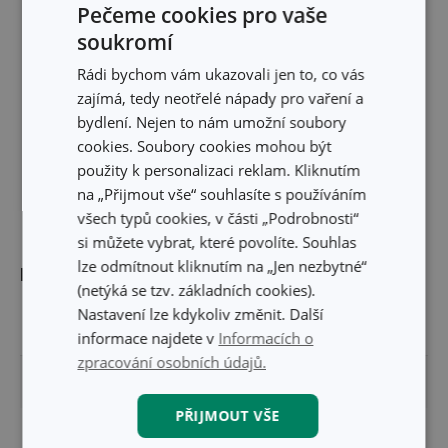
Pečeme cookies pro vaše
soukromí
Rádi bychom vám ukazovali jen to, co vás
zajímá, tedy neotřelé nápady pro vaření a
bydlení. Nejen to nám umožní soubory
cookies. Soubory cookies mohou být
použity k personalizaci reklam. Kliknutím
na „Přijmout vše“ souhlasíte s používáním
všech typů cookies, v části „Podrobnosti“
si můžete vybrat, které povolíte. Souhlas
lze odmítnout kliknutím na „Jen nezbytné“
Rozměry
(netýká se tzv. základních cookies).
Nastavení lze kdykoliv změnit. Další
VÝŠKA PRODUKTU (CM)
6
informace najdete v
Informacích o
zpracování osobních údajů.
PRŮMĚR (CM)
15
PŘIJMOUT VŠE