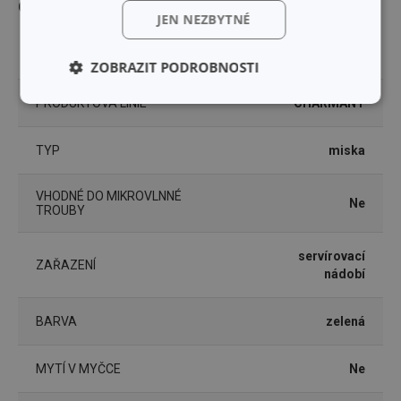
Ostatní parametry
JEN NEZBYTNÉ
MATERIÁL
porcelán
ZOBRAZIT PODROBNOSTI
PRODUKTOVÁ LINIE
CHARMANT
Základní
Analytické a
(funkční) cookies
preferenční
cookies
TYP
miska
VHODNÉ DO MIKROVLNNÉ
Marketingové
Funkční soubory
Ne
TROUBY
cookies
servírovací
ZAŘAZENÍ
nádobí
BARVA
zelená
Základní (funkční) cookies
MYTÍ V MYČCE
Ne
Analytické a preferenční cookies
Marketingové cookies
Funkční soubory