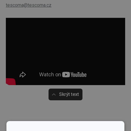
tescoma@tescoma.cz
Skrýt text