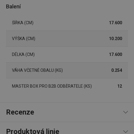
Marketingové
Funkční soubory
Balení
cookies
ŠÍŘKA (CM)
17.600
VÝŠKA (CM)
10.200
Základní (funkční) cookies
DÉLKA (CM)
17.600
Analytické a preferenční cookies
Marketingové cookies
Funkční soubory
VÁHA VČETNĚ OBALU (KG)
0.254
Nezbytně nutné soubory cookie umožňují základní
funkce webových stránek, jako je přihlášení
uživatele a správa účtu. Webové stránky nelze bez
MASTER BOX PRO B2B ODBĚRATELE (KS)
12
nezbytně nutných souborů cookie správně používat.
Poskytovatel
/
Název
Vyprší
Popis
Doména
Recenze
shopsys_abc
www.tescoma.cz
5 měsíců
4 týdny
__cf_bm
29 minut
Tento 
Cloudflare Inc.
Produktová linie
59 sekund
cookie 
.heureka.cz