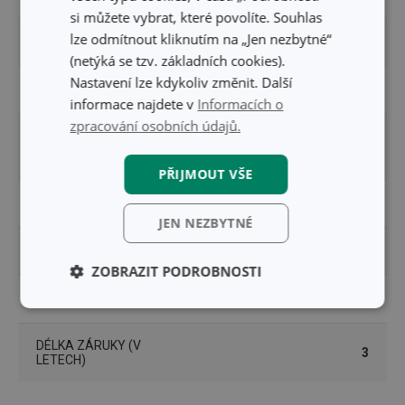
si můžete vybrat, které povolíte. Souhlas
lze odmítnout kliknutím na „Jen nezbytné“
PRODUKTOVÁ LINIE
DELÍCIA
(netýká se tzv. základních cookies).
Nastavení lze kdykoliv změnit. Další
TYP
mísa na těsto
informace najdete v
Informacích o
zpracování osobních údajů.
příprava a zpracování
ZAŘAZENÍ
těsta
PŘIJMOUT VŠE
BARVA
nerez
JEN NEZBYTNÉ
MYTÍ V MYČCE
Ano
ZOBRAZIT PODROBNOSTI
EAN
8595028432527
Základní
Analytické a
(funkční) cookies
preferenční
cookies
DÉLKA ZÁRUKY (V
3
LETECH)