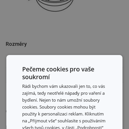
Rozměry
OBJEM (L)
1.5
Pečeme cookies pro vaše
VÝŠKA PRODUKTU (CM)
9
soukromí
Rádi bychom vám ukazovali jen to, co vás
PRŮMĚR (CM)
16
zajímá, tedy neotřelé nápady pro vaření a
bydlení. Nejen to nám umožní soubory
cookies. Soubory cookies mohou být
Ostatní parametry
použity k personalizaci reklam. Kliknutím
na „Přijmout vše“ souhlasíte s používáním
MATERIÁL
všech typů cookies, v části „Podrobnosti“
nerez ocel