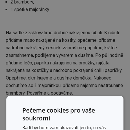
2 brambory,
1 špetka majoránky
Na sádle zesklovatíme drobně nakrájenou cibuli. K cibuli
přidáme maso nakrájené na kostky, opečeme, přidáme
nadrobno nakrájený česnek, zaprášíme paprikou, krátce
zasmahneme, podlijeme vývarem a dusíme. Po půl hodině
přidáme lečo, papriku nakrájenou na proužky, rajčata
nakrájená na kostičky a nadrobno pokrájené chilli papričky.
Opepříme, okmínujeme a dusíme doměkka. Nakonec
dochutíme solí, majoránkou, přidáme najemno nastrouhané
brambory. Povaříme a podáváme.
Budou se vám hodit:
Pečeme cookies pro vaše
soukromí
Rádi bychom vám ukazovali jen to, co vás