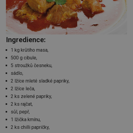
Ingredience:
1 kg krůtího masa,
500 g cibule,
5 stroužků česneku,
sádlo,
2 lžíce mleté sladké papriky,
2 lžíce leča,
2 ks zelené papriky,
2 ks rajčat,
sůl, pepř,
1 lžička kmínu,
2 ks chilli papričky,