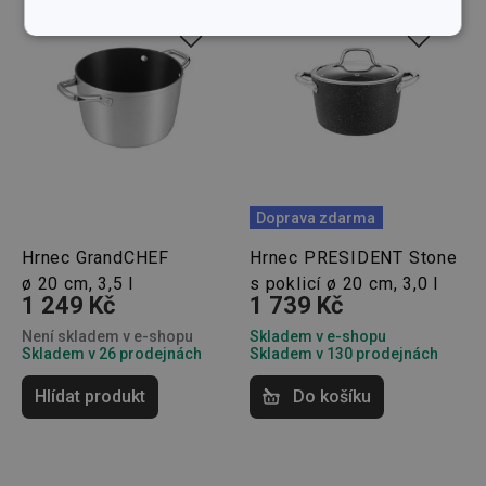
Základní
Analytické a
(funkční) cookies
preferenční
cookies
Marketingové
Funkční soubory
cookies
Doprava zdarma
Hrnec GrandCHEF
Hrnec PRESIDENT Stone
ø 20 cm, 3,5 l
s poklicí ø 20 cm, 3,0 l
1 249 Kč
1 739 Kč
Základní (funkční) cookies
Není skladem v e-shopu
Skladem v e-shopu
Skladem v 26 prodejnách
Skladem v 130 prodejnách
Analytické a preferenční cookies
Marketingové cookies
Funkční soubory
Hlídat produkt
Do košíku
Nezbytně nutné soubory cookie umožňují základní
funkce webových stránek, jako je přihlášení
uživatele a správa účtu. Webové stránky nelze bez
nezbytně nutných souborů cookie správně používat.