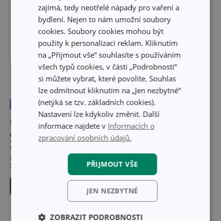
zajímá, tedy neotřelé nápady pro vaření a
bydlení. Nejen to nám umožní soubory
cookies. Soubory cookies mohou být
použity k personalizaci reklam. Kliknutím
na „Přijmout vše“ souhlasíte s používáním
všech typů cookies, v části „Podrobnosti“
si můžete vybrat, které povolíte. Souhlas
lze odmítnout kliknutím na „Jen nezbytné“
(netýká se tzv. základních cookies).
Doprava zdarma
Doprava zdarma
Nastavení lze kdykoliv změnit. Další
Hrnec VISION s poklicí
Hrnec VISION s poklicí
informace najdete v
Informacích o
ø 28 cm, 11,0 l
ø 28 cm, 11,0 l
zpracování osobních údajů.
2 899 Kč
2 899 Kč
Skladem v e-shopu
Skladem v e-shopu
PŘIJMOUT VŠE
Skladem v 107 prodejnách
Skladem v 107 prodejnách
Do košíku
Do košíku
JEN NEZBYTNÉ
ZOBRAZIT PODROBNOSTI