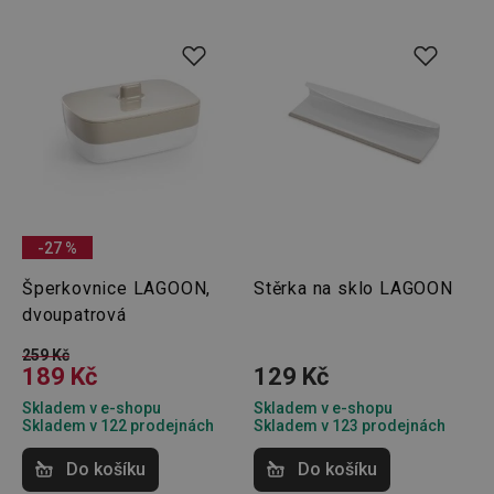
souhlas
soubor
cookie
návštěv
nutné, 
banner
Cookie
Script.
fungov
správně
FPGSID
30 minut
Tento 
Google
cookie 
.tescoma.cz
používá
uchová
stavu
-27 %
uživate
relace 
požada
Šperkovnice LAGOON,
Stěrka na sklo LAGOON
stránky
dvoupatrová
__cf_bm
30 minut
Tento 
Cloudflare Inc.
cookie 
.onesignal.com
259 Kč
používá
189 Kč
129 Kč
rozliše
lidmi a
Skladem v e-shopu
Skladem v e-shopu
To je p
přínosn
Skladem v 122 prodejnách
Skladem v 123 prodejnách
bylo m
podáva
Do košíku
Do košíku
platné 
o použí