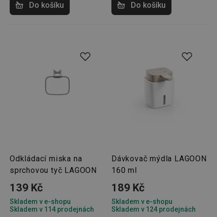
Do košíku
Do košíku
__Secure-YNID
.youtube.com
5 měsíců
4 týdny
HAPLB8G
.go.sonobi.com
Zavřením
Tento 
prohlížeče
cookie 
používá
sledová
toho, j
uživate
interagu
webov
stránka
zajišťuj
funkčn
vyvažo
zátěže 
efektiv
distribu
provoz
několik
servere
bylo za
Odkládací miska na
Dávkovač mýdla LAGOON
že web
udržov
sprchovou tyč LAGOON
160 ml
výkon 
vysoké
139 Kč
189 Kč
provoz
Skladem v e-shopu
Skladem v e-shopu
INGRESSCOOKIE
Zavřením
Zaregist
NGINX Inc.
Skladem v 114 prodejnách
Skladem v 124 prodejnách
prohlížeče
který
bh.contextweb.com
servero