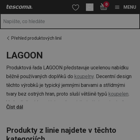
Nacházíte se na stránce LAGOON
0
Přejít na hlavní obsah
Přejít na vyhledávání
Přejít na navigaci
MENU
Přehled produktových linií
LAGOON
Produktová řada LAGOON představuje ucelenou nabídku
běžně používaných doplňků do
koupelny
. Decentní design
těchto výrobků je typický jemnými barvami a střídmými
tvary bez ostrých hran, proto sluší většině typů
koupelen
.
V této linii najdete
dávkovače mýdla
,
kelímky
,
zásobníky
Číst dál
na pastu
,
doplňky pro sprchu
a
wc
, šperkovnice a další
toaletní potřeby
včetně
osobní digitální váhy
.
Produkty z linie najdete v těchto
kategoriích