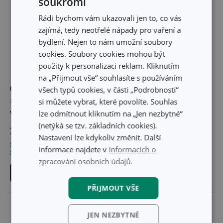
soukromí
Rádi bychom vám ukazovali jen to, co vás
zajímá, tedy neotřelé nápady pro vaření a
bydlení. Nejen to nám umožní soubory
cookies. Soubory cookies mohou být
použity k personalizaci reklam. Kliknutím
na „Přijmout vše“ souhlasíte s používáním
Odkládací miska na
Kelímek LAGOON
všech typů cookies, v části „Podrobnosti“
sprchovou tyč LAGOON,
si můžete vybrat, které povolíte. Souhlas
velká
lze odmítnout kliknutím na „Jen nezbytné“
(netýká se tzv. základních cookies).
249 Kč
79 Kč
Nastavení lze kdykoliv změnit. Další
Skladem v e-shopu
Skladem v e-shopu
informace najdete v
Informacích o
Skladem v 106 prodejnách
Skladem v 123 prodejnách
zpracování osobních údajů.
Do košíku
Do košíku
PŘIJMOUT VŠE
JEN NEZBYTNÉ