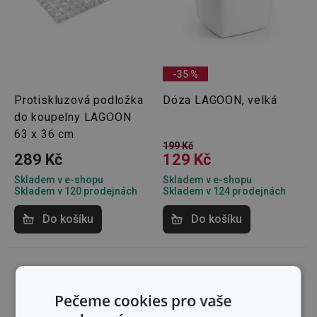
-35 %
Protiskluzová podložka
Dóza LAGOON, velká
do koupelny LAGOON
63 x 36 cm
199 Kč
289 Kč
129 Kč
Skladem v e-shopu
Skladem v e-shopu
Skladem v 120 prodejnách
Skladem v 124 prodejnách
Do košíku
Do košíku
Pečeme cookies pro vaše