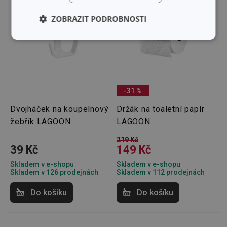
ZOBRAZIT PODROBNOSTI
Základní
Analytické a
(funkční) cookies
preferenční
cookies
-31 %
Marketingové
Funkční soubory
cookies
Dvojháček na koupelnový
Držák na toaletní papír
žebřík LAGOON
LAGOON
219 Kč
39 Kč
149 Kč
Skladem v e-shopu
Skladem v e-shopu
Skladem v 126 prodejnách
Skladem v 112 prodejnách
Základní (funkční) cookies
Analytické a preferenční cookies
Do košíku
Do košíku
Marketingové cookies
Funkční soubory
Nezbytně nutné soubory cookie umožňují základní