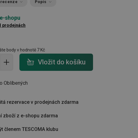
 recenze
Popis
 e-shopu
1 prodejnách
te body v hodnotě
7 Kč
do košíku - počet
Vložit do košíku
do Oblíbených
tá rezervace v prodejnách zdarma
í zboží z e-shopu zdarma
ýt členem TESCOMA klubu