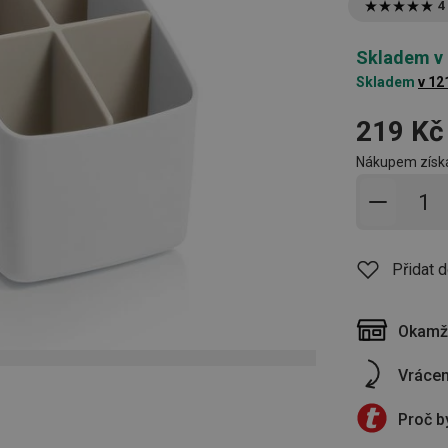
4
Skladem v
Skladem
v 12
219 Kč
Nákupem získá
Přidat 
Přidat 
Okamži
Vrácen
Proč b