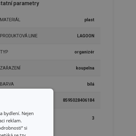
tatní parametry
MATERIÁL
plast
PRODUKTOVÁ LINIE
LAGOON
TYP
organizér
ZAŘAZENÍ
koupelna
BARVA
bílá
EAN
8595028406184
a bydlení. Nejen
DÉLKA ZÁRUKY (V
3
ci reklam.
LETECH)
odrobnosti“ si
etýká se tzv.