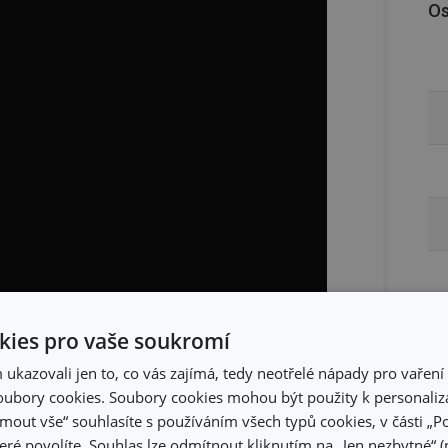
Os
ies pro vaše soukromí
kazovali jen to, co vás zajímá, tedy neotřelé nápady pro vaření 
text
ubory cookies. Soubory cookies mohou být použity k personaliza
jmout vše“ souhlasíte s používáním všech typů cookies, v části „P
eré povolíte. Souhlas lze odmítnout kliknutím na „Jen nezbytné“ (n