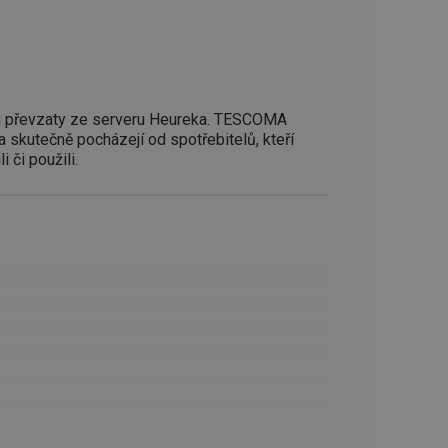
zi lidmi a roboty.
vat platné zprávy o
cript.com k
 cookie
 převzaty ze serveru Heureka. TESCOMA
kie-Script.com
a skutečně pocházejí od spotřebitelů, kteří
i či použili.
avu uživatelské
zi lidmi a roboty.
vat platné zprávy o
uhlasu uživatele
ke zlepšení
iřadí konkrétnímu
prohlížení.