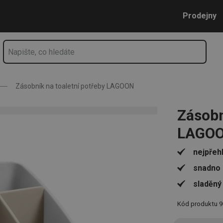
Přejít na hlavní obsah
Přejít na vyhledávání
Přejít na navigaci
Prodejny
Zásobník na toaletní potřeby LAGOON
Zásobn
LAGO
nejpřeh
snadno 
sladěný
Kód produktu
9