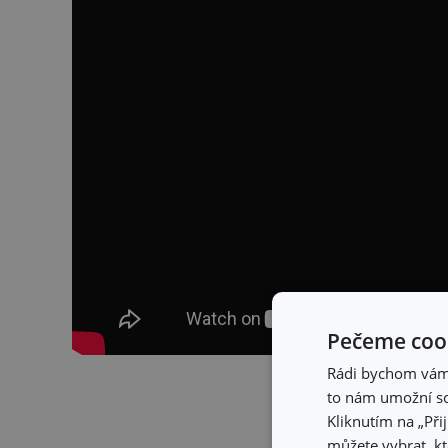
Pečeme cook
Rádi bychom vám u
Skrýt 
to nám umožní so
Kliknutím na „Při
můžete vybrat, kt