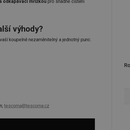
y a odkapávací mřížkou
pro snadné čištění
lší výhody?
 vaší koupelně nezaměnitelný a jednotný punc.
R
n;
tescoma@tescoma.cz