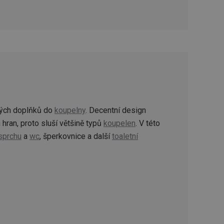
oho, jak uživatelé
e funkčnost
ovozu na několika
držovat výkon v
štěvníkovi. Používá
 optimalizovala
i zařízení, která
oužívání a zlepšila
ných doplňků do
koupelny
. Decentní design
hran, proto sluší většině typů
koupelen
. V této
sprchu
a
wc
, šperkovnice a další
toaletní
rencí výkonnosti a
ormací o chování
jejich prohlížení
jichž cílem je
analytických údajů
tránky.
ormací o chování
ížeče webových
jichž cílem je
aného obsahu nebo
osobní údaje.