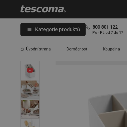
Nacházíte se na stránce Zásobník na toaletní potřeby LAGOON
800 801 122
Kategorie produktů
Po - Pá od 7 do 17
Úvodní strana
Domácnost
Koupelna