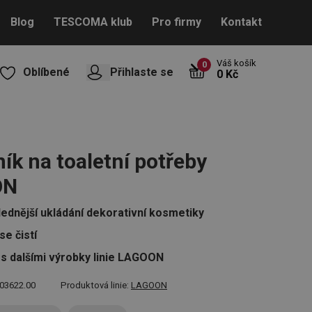
Blog
TESCOMA klub
Pro firmy
Kontakt
Váš košík
0
Oblíbené
Přihlaste se
0 Kč
ík na toaletní potřeby
ON
lednější ukládání dekorativní kosmetiky
se čistí
 s dalšími výrobky linie LAGOON
03622.00
Produktová linie:
LAGOON