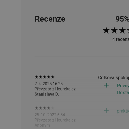
__cf_bm
Recenze
95
CookieScriptConse
4 recen
FPGSID
__cf_bm
Celková spokoj
cjConsent
7. 4. 2025 16:25
Pevný
Převzato z Heureka.cz
__rtbh.lid
Dosta
Stanislava D.
OAU
prakt
25. 10. 2022 6:54
__Secure-YNID
Převzato z Heureka.cz
Anonym