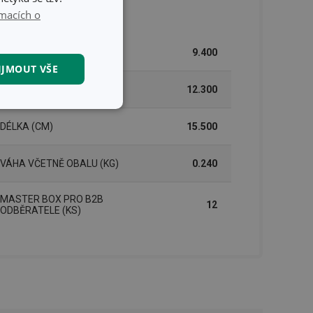
lení
macích o
ŠÍŘKA (CM)
9.400
IJMOUT VŠE
VÝŠKA (CM)
12.300
kční soubory
DÉLKA (CM)
15.500
VÁHA VČETNĚ OBALU (KG)
0.240
MASTER BOX PRO B2B
12
ODBĚRATELE (KS)
kční soubory
 správa účtu. Webové