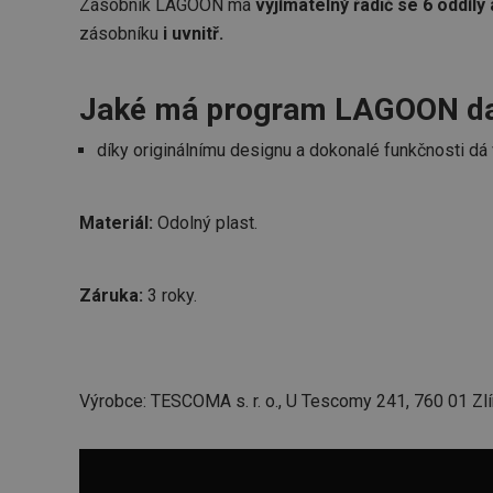
Zásobník LAGOON má
vyjímatelný řadič se 6 oddíl
zásobníku
i uvnitř.
Jaké má program LAGOON da
díky originálnímu designu a dokonalé funkčnosti dá
Materiál:
Odolný plast.
Záruka:
3 roky.
Výrobce: TESCOMA s. r. o., U Tescomy 241, 760 01 Zlí