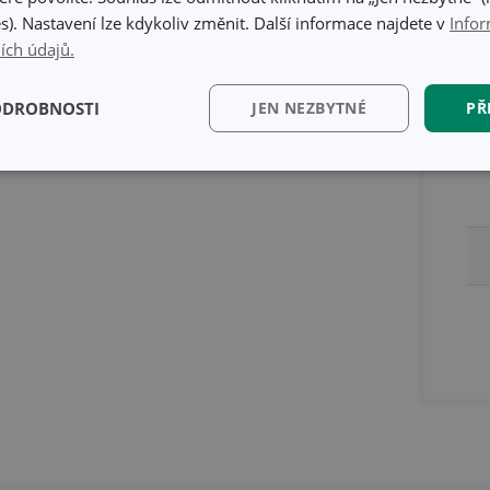
Ba
s). Nastavení lze kdykoliv změnit. Další informace najdete v
Infor
ích údajů.
ODROBNOSTI
JEN NEZBYTNÉ
PŘ
kční)
Analytické a
Marketingové
Fun
preferenční cookies
cookies
kční) cookies
Analytické a preferenční cookies
Marketingové cookies
Fun
ry cookie umožňují základní funkce webových stránek, jako je přihlášení uživatele a
zbytně nutných souborů cookie správně používat.
Poskytovatel
/
Vyprší
Popis
Doména
www.tescoma.cz
5 měsíců