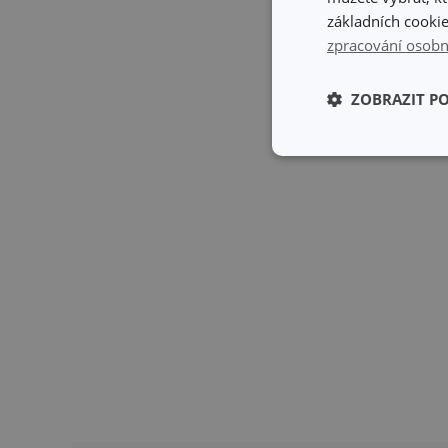
základních cookie
zpracování osobn
ZOBRAZIT P
Základní (fun
cookies
Základní (fun
Nezbytně nutné soubo
stránky nelze bez ne
Název
shopsys_abc