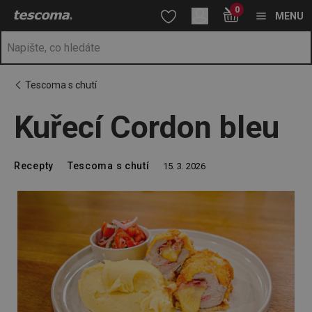
Nacházíte se na stránce Kuřecí Cordon bleu
0
Přejít na hlavní obsah
Přejít na vyhledávání
Přejít na navigaci
MENU
Tescoma s chutí
Kuřecí Cordon bleu
Recepty
Tescoma s chutí
15. 3. 2026