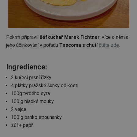
Pokrm připravil
šéfkuchař Marek Fichtner
, více o něm a
jeho účinkování v pořadu
Tescoma s chutí
čtěte zde
.
Ingredience:
2 kuřecí prsní řízky
4 plátky pražské šunky od kosti
100g tvrdého sýra
100 g hladké mouky
2 vejce
100 g panko strouhanky
sůl + pepř