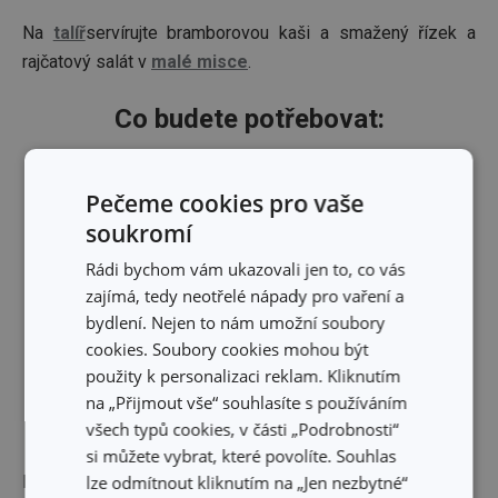
Na
talíř
servírujte bramborovou kaši a smažený řízek a
rajčatový salát v
malé misce
.
Co budete potřebovat:
Pečeme cookies pro vaše
soukromí
Rádi bychom vám ukazovali jen to, co vás
zajímá, tedy neotřelé nápady pro vaření a
bydlení. Nejen to nám umožní soubory
cookies. Soubory cookies mohou být
použity k personalizaci reklam. Kliknutím
na „Přijmout vše“ souhlasíte s používáním
všech typů cookies, v části „Podrobnosti“
si můžete vybrat, které povolíte. Souhlas
lze odmítnout kliknutím na „Jen nezbytné“
Palička na maso
Souprava na trojobal