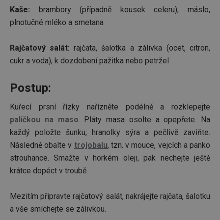
Kaše:
brambory (případně kousek celeru), máslo,
plnotučné mléko a smetana
Rajčatový salát
: rajčata, šalotka a zálivka (ocet, citron,
cukr a voda), k dozdobení pažitka nebo petržel
Postup:
Kuřecí prsní řízky nařízněte podélně a rozklepejte
paličkou na maso
. Pláty masa osolte a opepřete. Na
každý položte šunku, hranolky sýra a pečlivě zaviňte.
Následně obalte v
trojobalu
, tzn. v mouce, vejcích a panko
strouhance. Smažte v horkém oleji, pak nechejte ještě
krátce dopéct v troubě.
Mezitím připravte rajčatový salát, nakrájejte rajčata, šalotku
a vše smíchejte se zálivkou.