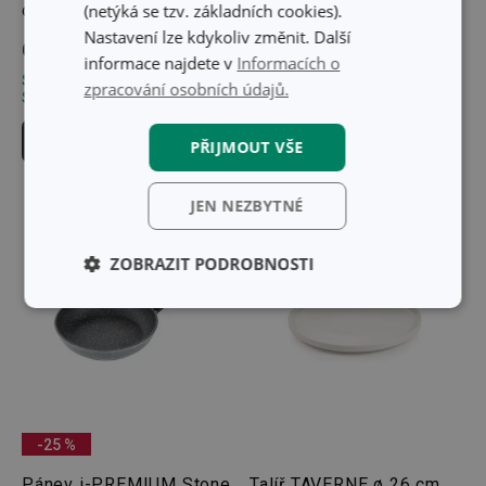
(netýká se tzv. základních cookies).
oboustranná PRESIDENT
PRESTO
Nastavení lze kdykoliv změnit. Další
689 Kč
519 Kč
informace najdete v
Informacích o
Skladem v e-shopu
Skladem v e-shopu
zpracování osobních údajů.
Skladem v 128 prodejnách
Skladem v 126 prodejnách
Do košíku
Do košíku
PŘIJMOUT VŠE
JEN NEZBYTNÉ
ZOBRAZIT PODROBNOSTI
Základní
Analytické a
(funkční) cookies
preferenční
cookies
Marketingové
Funkční soubory
-25 %
cookies
Pánev i-PREMIUM Stone
Talíř TAVERNE ø 26 cm,