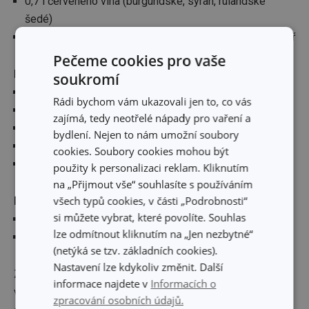
0,7 l červeného vína (burgundské, syrah, rulandské
šedé)
tymián, rozmarýn, bobkový list, petržel, badyán, sůl, pepř
Pečeme cookies pro vaše
Na vývar:
soukromí
kohoutí skelet, křídla a ořez
Rádi bychom vám ukazovali jen to, co vás
1 mrkev
zajímá, tedy neotřelé nápady pro vaření a
1 petržel
bydlení. Nejen to nám umožní soubory
1 celer
cookies. Soubory cookies mohou být
sůl, pepř, bobkový list, nové koření, badyán
použity k personalizaci reklam. Kliknutím
na „Přijmout vše“ souhlasíte s používáním
všech typů cookies, v části „Podrobnosti“
Moučné máslo na zahuštění:
si můžete vybrat, které povolíte. Souhlas
50 g másla
lze odmítnout kliknutím na „Jen nezbytné“
50 g hladké mouky
(netýká se tzv. základních cookies).
Nastavení lze kdykoliv změnit. Další
Z kohoutího skeletu, křídel, ořezu, zeleniny a koření uvařte
informace najdete v
Informacích o
vývar. Jako druhý krok si připravte marinádu: důkladně
zpracování osobních údajů.