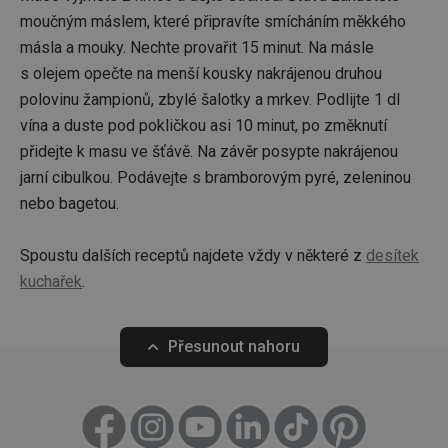
Základní (funkční) cookies
moučným máslem, které připravíte smícháním měkkého
Analytické a preferenční cookies
másla a mouky. Nechte provařit 15 minut. Na másle
Marketingové cookies
Funkční soubory
s olejem opečte na menší kousky nakrájenou druhou
polovinu žampionů, zbylé šalotky a mrkev. Podlijte 1 dl
Nezbytně nutné soubory cookie umožňují základní
funkce webových stránek, jako je přihlášení
vína a duste pod pokličkou asi 10 minut, po změknutí
uživatele a správa účtu. Webové stránky nelze bez
přidejte k masu ve šťávě. Na závěr posypte nakrájenou
nezbytně nutných souborů cookie správně používat.
jarní cibulkou. Podávejte s bramborovým pyré, zeleninou
Poskytovatel
/
Název
Vyprší
Popis
Doména
nebo bagetou.
shopsys_abc
www.tescoma.cz
5 měsíců
4 týdny
Spoustu dalších receptů najdete vždy v některé z
desítek
__cf_bm
29 minut
Tento 
Cloudflare Inc.
kuchařek
.
59 sekund
cookie 
.heureka.cz
používá
rozliše
lidmi a
To je p
Přesunout nahoru
přínosn
bylo m
podáva
platné 
o použí
jejich
webov