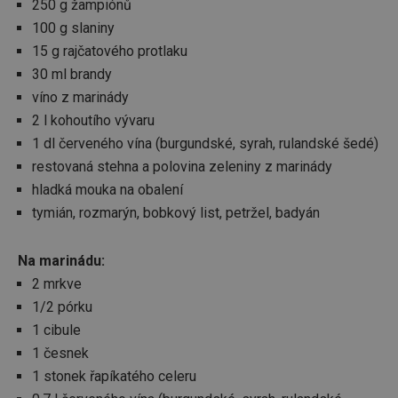
250 g žampiónů
100 g slaniny
15 g rajčatového protlaku
30 ml brandy
víno z marinády
2 l kohoutího vývaru
1 dl červeného vína (burgundské, syrah, rulandské šedé)
restovaná stehna a polovina zeleniny z marinády
hladká mouka na obalení
tymián, rozmarýn, bobkový list, petržel, badyán
Na marinádu:
2 mrkve
1/2 pórku
1 cibule
1 česnek
1 stonek řapíkatého celeru