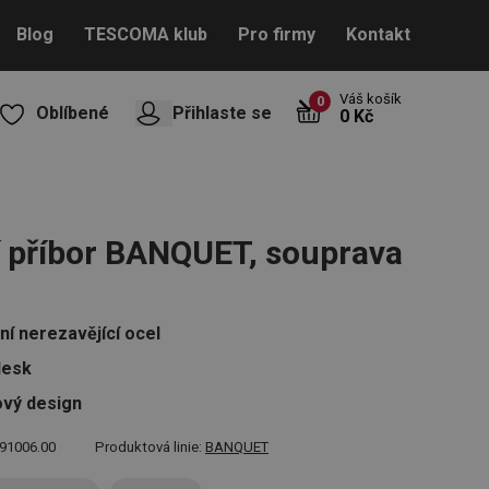
Blog
TESCOMA klub
Pro firmy
Kontakt
Váš košík
0
Oblíbené
Přihlaste se
0 Kč
í příbor BANQUET, souprava
ní nerezavějící ocel
lesk
vý design
91006.00
Produktová linie:
BANQUET