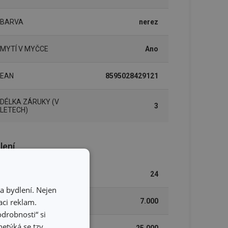
BARVA
nerez
MYTÍ V MYČCE
Ano
EAN
8595028429121
DÉLKA ZÁRUKY (V
3
LETECH)
lení
POČET KUSŮ V SADĚ
24
a bydlení. Nejen
ci reklam.
ŠÍŘKA (CM)
7.000
odrobnosti“ si
etýká se tzv.