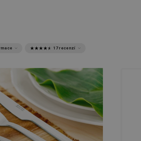
ormace
17 recenzí