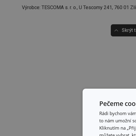
Výrobce: TESCOMA s. r. o., U Tescomy 241, 760 01 Zlí
Skrýt 
Pečeme cook
Rádi bychom vám u
to nám umožní so
Kliknutím na „Při
můžete vybrat, kt