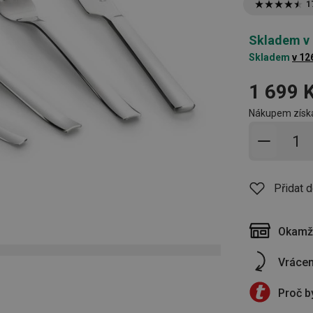
1
Skladem v
Skladem
v 12
1 699 
Nákupem získá
Přidat 
Přidat 
Okamži
Vrácen
Proč b