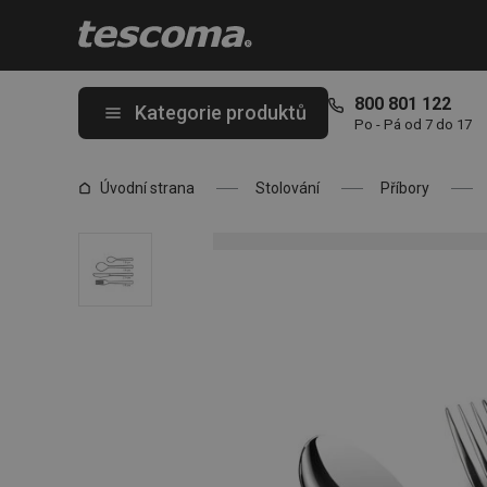
Nacházíte se na stránce Jídelní příbor BANQUET, souprava 24 k
800 801 122
Kategorie produktů
Po - Pá od 7 do 17
Úvodní strana
Stolování
Příbory