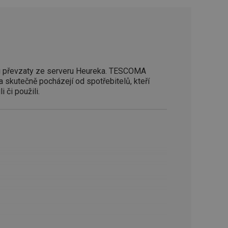
zi lidmi a roboty.
vat platné zprávy o
cript.com k
 cookie
kie-Script.com
 převzaty ze serveru Heureka. TESCOMA
a skutečně pocházejí od spotřebitelů, kteří
avu uživatelské
i či použili.
zi lidmi a roboty.
vat platné zprávy o
uhlasu uživatele
ke zlepšení
iřadí konkrétnímu
prohlížení.