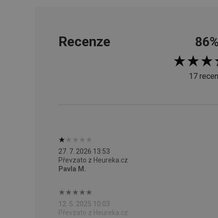
__cf_bm
Recenze
86
CookieScriptConse
17 recen
FPGSID
__cf_bm
cjConsent
27. 7. 2026 13:53
__rtbh.lid
Převzato z Heureka.cz
Pavla M.
OAU
__Secure-YNID
12. 5. 2025 10:03
Převzato z Heureka.cz