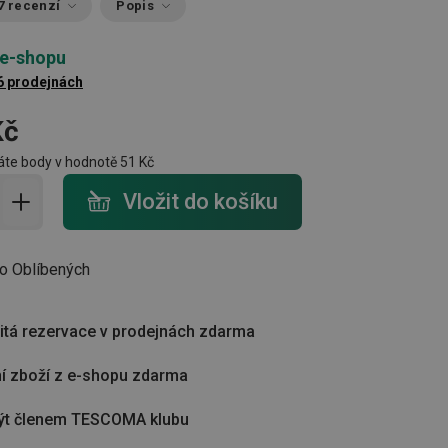
7 recenzí
Popis
 e-shopu
6 prodejnách
Kč
te body v hodnotě
51 Kč
do košíku - počet
Vložit do košíku
do Oblíbených
tá rezervace v prodejnách zdarma
í zboží z e-shopu zdarma
ýt členem TESCOMA klubu