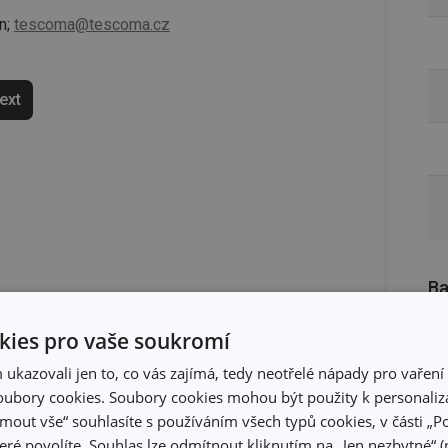
n;
tescoma@tescoma.cz
text
Ba
ies pro vaše soukromí
kazovali jen to, co vás zajímá, tedy neotřelé nápady pro vaření 
ubory cookies. Soubory cookies mohou být použity k personaliza
jmout vše“ souhlasíte s používáním všech typů cookies, v části „P
eré povolíte. Souhlas lze odmítnout kliknutím na „Jen nezbytné“ (n