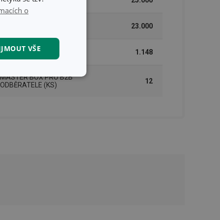
VÝŠKA (CM)
25.000
macích o
DÉLKA (CM)
23.000
IJMOUT VŠE
VÁHA VČETNĚ OBALU (KG)
1.148
MASTER BOX PRO B2B
kční soubory
12
ODBĚRATELE (KS)
kční soubory
 správa účtu. Webové