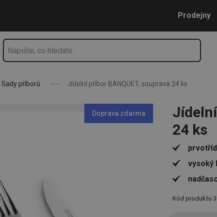
s
Přejít na hlavní obsah
Přejít na vyhledávání
Přejít na navigaci
Prodejny
Sady příborů
Jídelní příbor BANQUET, souprava 24 ks
Jídeln
Doprava zdarma
24 ks
prvotříd
vysoký 
nadčaso
Kód produktu
3