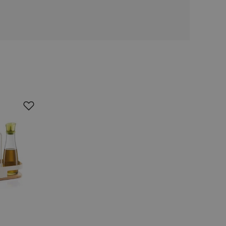
oho, jak uživatelé
e funkčnost
ovozu na několika
držovat výkon v
štěvníkovi. Používá
 optimalizovala
i zařízení, která
oužívání a zlepšila
rencí výkonnosti a
ormací o chování
jejich prohlížení
jichž cílem je
analytických údajů
tránky.
ormací o chování
ížeče webových
jichž cílem je
aného obsahu nebo
osobní údaje.