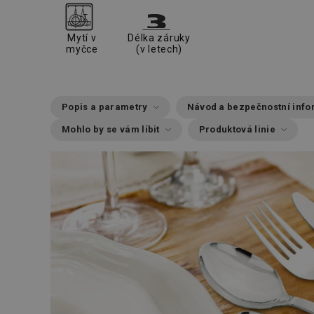
Mytí v
Délka záruky
myčce
(v letech)
Popis a parametry
Návod a bezpečnostní inf
Mohlo by se vám líbit
Produktová linie