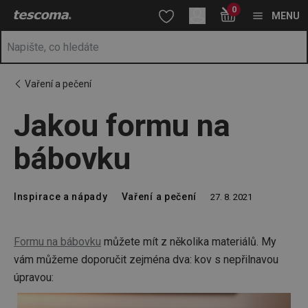
Nacházíte se na stránce Jakou formu na bábovku
0
Přejít na hlavní obsah
Přejít na vyhledávání
Přejít na navigaci
MENU
Vaření a pečení
Jakou formu na
bábovku
Inspirace a nápady
Vaření a pečení
27. 8. 2021
Formu na bábovku
můžete mít z několika materiálů. My
vám můžeme doporučit zejména dva: kov s nepřilnavou
úpravou: