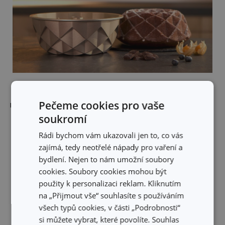
Pečeme cookies pro vaše
nebo keramiku, která má přirozeně antiadhezní vlastnosti:
soukromí
Rádi bychom vám ukazovali jen to, co vás
zajímá, tedy neotřelé nápady pro vaření a
bydlení. Nejen to nám umožní soubory
cookies. Soubory cookies mohou být
použity k personalizaci reklam. Kliknutím
na „Přijmout vše“ souhlasíte s používáním
všech typů cookies, v části „Podrobnosti“
si můžete vybrat, které povolíte. Souhlas