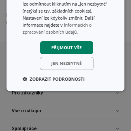
lze odmítnout kliknutím na „Jen nezbytné“
(netýká se tzv. základních cookies).
Keramickou formu na bábovku
navíc můžete použít jako
Nastavení lze kdykoliv změnit. Další
kouzelnou dekoraci.
informace najdete v
Informacích o
zpracování osobních údajů.
Přesunout nahoru
PŘIJMOUT VŠE
JEN NEZBYTNÉ
ZOBRAZIT PODROBNOSTI
Základní
Analytické a
Pro zákazníky
(funkční) cookies
preferenční
cookies
Odběr newsletteru
Vše o nákupu
Prodejny
Marketingové
Funkční soubory
Způsoby doručení
cookies
Spolupráce
Nákup po telefonu