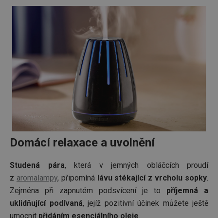
Domácí relaxace a uvolnění
Studená pára
, která v jemných obláčcích proudí
z
aromalampy
, připomíná
lávu stékající z vrcholu sopky
.
Zejména při zapnutém podsvícení je to
příjemná a
uklidňující podívaná
, jejíž pozitivní účinek můžete ještě
umocnit
přidáním esenciálního oleje
.