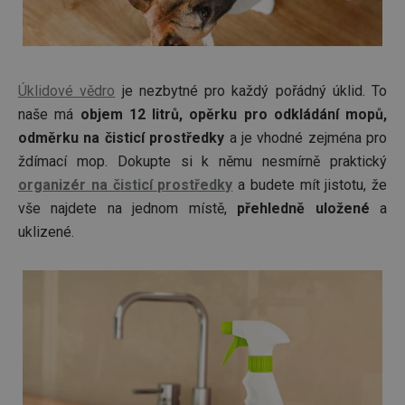
__Secure-YNID
.youtube.com
5 měsíců
4 týdny
HAPLB8G
.go.sonobi.com
Zavřením
Tento 
prohlížeče
cookie 
používá
Úklidové vědro
je nezbytné pro každý pořádný úklid. To
sledová
naše má
objem 12 litrů, opěrku pro odkládání mopů,
toho, j
uživate
odměrku na čisticí prostředky
a je vhodné zejména pro
interagu
webov
ždímací mop. Dokupte si k němu nesmírně praktický
stránka
zajišťuj
organizér na čisticí prostředky
a budete mít jistotu, že
funkčn
vyvažo
vše najdete na jednom místě,
přehledně uložené
a
zátěže 
efektiv
uklizené.
distribu
provoz
několik
servere
bylo za
že web
udržov
výkon 
vysoké
provoz
INGRESSCOOKIE
Zavřením
Zaregist
NGINX Inc.
prohlížeče
který
bh.contextweb.com