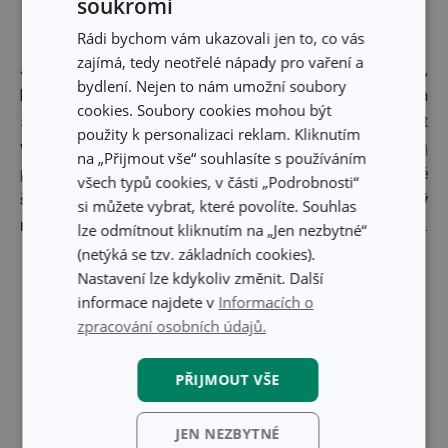
soukromí
Rádi bychom vám ukazovali jen to, co vás
zajímá, tedy neotřelé nápady pro vaření a
Jsou lidé, pro které je žehlení nepříjemná povinnost. A jiní,
bydlení. Nejen to nám umožní soubory
kteří žehlí rádi, protože mají dobré vybavení a těší se na
cookies. Soubory cookies mohou být
skleničku vína a příjemný program v televizi nebo podcast
použity k personalizaci reklam. Kliknutím
ve sluchátkách. Vybavte se
kvalitním a stabilním
žehlicím
na „Přijmout vše“ souhlasíte s používáním
prknem
, a můžete se zařadit do druhé skupiny. Kromě
všech typů cookies, v části „Podrobnosti“
štědré žehlicí plochy
má naše prkno také
výsuvný
si můžete vybrat, které povolíte. Souhlas
rukávník, věšák i mřížku na odkládání ramínek s oděvy
.
lze odmítnout kliknutím na „Jen nezbytné“
(netýká se tzv. základních cookies).
Pořádek vám pomůžou udržovat:
Nastavení lze kdykoliv změnit. Další
informace najdete v
Informacích o
zpracování osobních údajů.
PŘIJMOUT VŠE
JEN NEZBYTNÉ