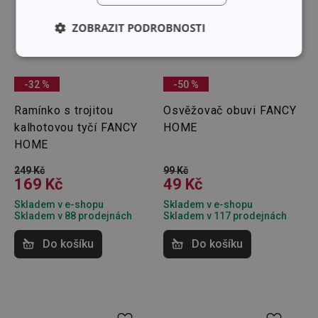
ZOBRAZIT PODROBNOSTI
Základní
Analytické a
(funkční) cookies
preferenční
cookies
-32 %
-50 %
Ramínko s trojitou
Osvěžovač obuvi FANCY
kalhotovou tyčí FANCY
HOME
Marketingové
Funkční soubory
HOME
cookies
249 Kč
99 Kč
169 Kč
49 Kč
Skladem v e-shopu
Skladem v e-shopu
Skladem v 88 prodejnách
Skladem v 117 prodejnách
Do košíku
Do košíku
Základní (funkční) cookies
Analytické a preferenční cookies
Marketingové cookies
Funkční soubory
Nezbytně nutné soubory cookie umožňují základní