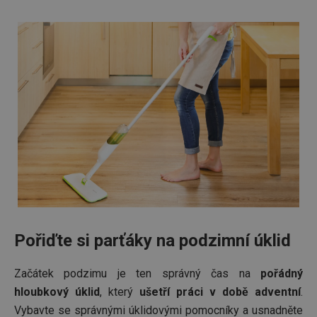
souhlas
soubor
cookie
návštěv
nutné, 
banner
Cookie
Script.
fungov
správně
FPGSID
30 minut
Tento 
Google
cookie 
.tescoma.cz
používá
uchová
stavu
uživate
relace 
požada
stránky
__cf_bm
30 minut
Tento 
Cloudflare Inc.
cookie 
.onesignal.com
používá
Pořiďte si parťáky na podzimní úklid
rozliše
lidmi a
To je p
Začátek podzimu je ten správný čas na
pořádný
přínosn
bylo m
hloubkový úklid
, který
ušetří práci v době adventní
.
podáva
platné 
Vybavte se správnými úklidovými pomocníky a usnadněte
o použí