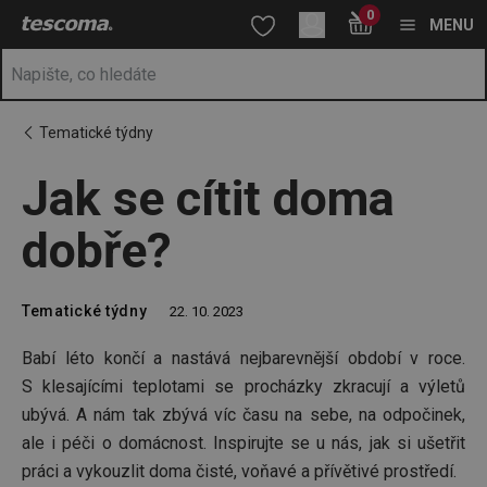
Nacházíte se na stránce Jak se cítit doma dobře?
0
Přejít na hlavní obsah
Přejít na vyhledávání
Přejít na navigaci
MENU
Tematické týdny
Jak se cítit doma
dobře?
Tematické týdny
22. 10. 2023
Babí léto končí a nastává nejbarevnější období v roce.
S klesajícími teplotami se procházky zkracují a výletů
ubývá. A nám tak zbývá víc času na sebe, na odpočinek,
ale i péči o domácnost. Inspirujte se u nás, jak si ušetřit
práci a vykouzlit doma čisté, voňavé a přívětivé prostředí.