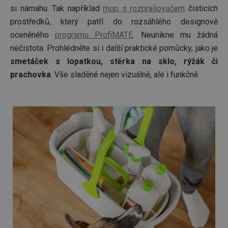
jejich
si námahu. Tak například
mop s rozprašovačem
čisticích
webov
stránek
prostředků, který patří do rozsáhlého designově
cjConsent
.tescoma.cz
1 rok
Tento 
oceněného
programu ProfiMATE
. Neunikne mu žádná
cookie 
nečistota. Prohlédněte si i další praktické pomůcky, jako je
používá
ukládán
smetáček s lopatkou, stěrka na sklo, rýžák či
souhla
uživate
prachovka
. Vše sladěné nejen vizuálně, ale i funkčně.
cookies
webov
stránká
__rtbh.lid
www.tescoma.cz
11 měsíců
Tento 
4 týdny
cookie 
používá
routing
zlepšen
navigač
zkušeno
uživatel
že je př
konkré
serveru
zajistí
konzist
a efekti
prohlíž
OAU
.opera.com
11 měsíců
4 týdny