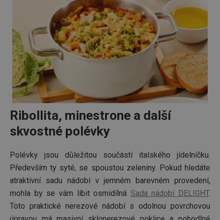
Ribollita, minestrone a další
skvostné polévky
Polévky jsou důležitou součástí italského jídelníčku.
Především ty syté, se spoustou zeleniny. Pokud hledáte
atraktivní sadu nádobí v jemném barevném provedení,
mohla by se vám líbit osmidílná
Sada nádobí DELIGHT
.
Toto praktické nerezové nádobí s odolnou povrchovou
úpravou má masivní sklonerezové poklice a pohodlné