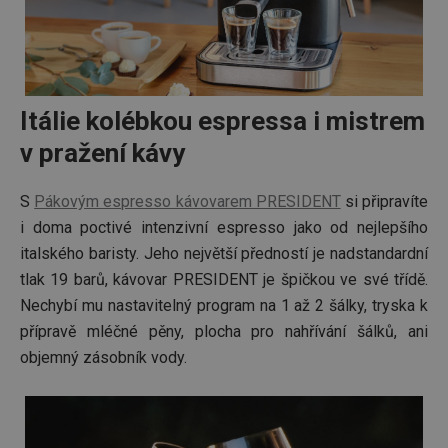
cookie 
.tescoma.cz
používá
uchová
stavu
uživate
relace 
požada
stránky
Itálie kolébkou espressa i mistrem
__cf_bm
30 minut
Tento 
Cloudflare Inc.
cookie 
v pražení kávy
.onesignal.com
používá
rozliše
lidmi a
S
Pákovým espresso kávovarem PRESIDENT
si připravíte
To je p
přínosn
i doma poctivé intenzivní espresso jako od nejlepšího
bylo m
podáva
italského baristy. Jeho největší předností je nadstandardní
platné 
o použí
tlak 19 barů, kávovar PRESIDENT je špičkou ve své třídě.
jejich
webov
Nechybí mu nastavitelný program na 1 až 2 šálky, tryska k
stránek
přípravě mléčné pěny, plocha pro nahřívání šálků, ani
cjConsent
.tescoma.cz
1 rok
Tento 
objemný zásobník vody.
cookie 
používá
ukládán
souhla
uživate
cookies
webov