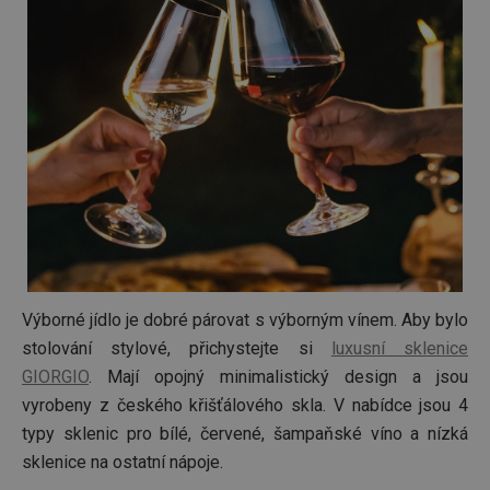
stránká
__rtbh.lid
www.tescoma.cz
11 měsíců
Tento 
4 týdny
cookie 
používá
routing
zlepšen
navigač
zkušeno
uživatel
že je př
konkré
serveru
zajistí
konzist
a efekti
prohlíž
OAU
.opera.com
11 měsíců
4 týdny
Výborné jídlo je dobré párovat s výborným vínem. Aby bylo
__Secure-YNID
.youtube.com
5 měsíců
stolování stylové, přichystejte si
luxusní sklenice
4 týdny
GIORGIO
. Mají opojný minimalistický design a jsou
HAPLB8G
.go.sonobi.com
Zavřením
Tento 
prohlížeče
cookie 
vyrobeny z českého křišťálového skla. V nabídce jsou 4
používá
sledová
typy sklenic pro bílé, červené, šampaňské víno a nízká
toho, j
uživate
sklenice na ostatní nápoje.
interagu
webov