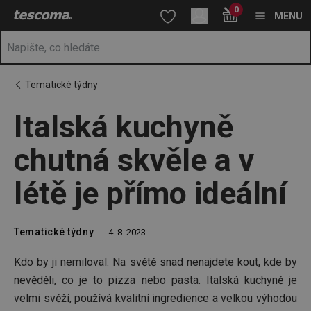
Nacházíte se na stránce Italská kuchyně chutná skvěle a v létě je
0
Přejít na hlavní obsah
Přejít na vyhledávání
Přejít na navigaci
MENU
Tematické týdny
Italská kuchyně
chutná skvěle a v
létě je přímo ideální
Tematické týdny
4. 8. 2023
Kdo by ji nemiloval. Na světě snad nenajdete kout, kde by
nevěděli, co je to pizza nebo pasta. Italská kuchyně je
velmi svěží, používá kvalitní ingredience a velkou výhodou