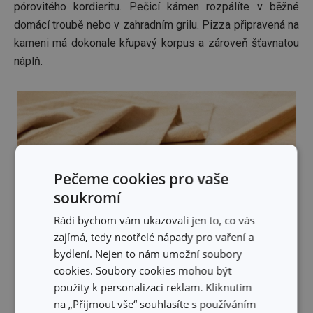
pórovitého kordieritu. Pečicí kámen rozpálíte v běžné
domácí troubě nebo v zahradním grilu. Pizza připravená na
kameni má dokonale křupavý korpus a zároveň šťavnatou
náplň.
Pečeme cookies pro vaše
soukromí
Rádi bychom vám ukazovali jen to, co vás
zajímá, tedy neotřelé nápady pro vaření a
bydlení. Nejen to nám umožní soubory
cookies. Soubory cookies mohou být
použity k personalizaci reklam. Kliknutím
na „Přijmout vše“ souhlasíte s používáním