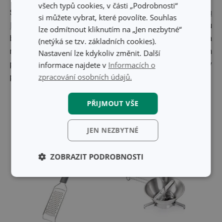
všech typů cookies, v části „Podrobnosti“
S tímto válečkem fakt zaválíte!
Dřevěný váleček na pizzu
si můžete vybrat, které povolíte. Souhlas
DELÍCIA
je vyrobený z jednoho kusu dřeva gumovníku
lze odmítnout kliknutím na „Jen nezbytné“
brazilského, díky jeho tvaru je tlak na těsto rovnoměrnější a
(netýká se tzv. základních cookies).
netvoří se rýhy. Hmotu vyválíte s mnohem větším citem
Nastavení lze kdykoliv změnit. Další
pomocí dlaní. Využijete ho také na těsta a cukrářské hmoty
informace najdete v
Informacích o
zpracování osobních údajů.
pro sladké moučníky.
Bude se vám ještě hodit:
PŘIJMOUT VŠE
JEN NEZBYTNÉ
ZOBRAZIT PODROBNOSTI
Základní
Analytické a
(funkční) cookies
preferenční
cookies