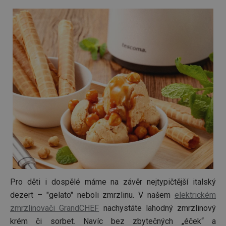
stránka
zajišťuj
funkčn
vyvažo
zátěže 
efektiv
distribu
provoz
několik
servere
bylo za
že web
udržov
výkon 
vysoké
provoz
INGRESSCOOKIE
Zavřením
Zaregist
NGINX Inc.
prohlížeče
který
bh.contextweb.com
servero
klastr s
návštěv
Používá
kontext
vyrovn
Pro děti i dospělé máme na závěr nejtypičtější italský
zatížení
optimal
dezert – "gelato" neboli zmrzlinu. V našem
elektrickém
uživate
zkušeno
zmrzlinovači GrandCHEF
nachystáte lahodný zmrzlinový
clientToken
.api.foxentry.com
11 měsíců
krém či sorbet. Navíc bez zbytečných „éček“ a
4 týdny