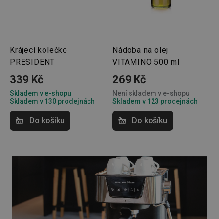
59 sekund
cookie 
.heureka.cz
používá
rozliše
lidmi a
To je p
přínosn
bylo m
podáva
Krájecí kolečko
Nádoba na olej
platné 
PRESIDENT
VITAMINO 500 ml
o použí
jejich
webov
339 Kč
269 Kč
stránek
Skladem v e-shopu
Není skladem v e-shopu
CookieScriptConsent
1 měsíc
Tento 
CookieScript
Skladem v 130 prodejnách
Skladem v 123 prodejnách
cookie 
www.tescoma.cz
služba 
zásadách ochrany soukromí společnosti Google
Script.
Do košíku
Do košíku
zapama
předvo
souhlas
soubor
cookie
návštěv
nutné, 
banner
Cookie
Script.
fungov
správně
FPGSID
30 minut
Tento 
Google