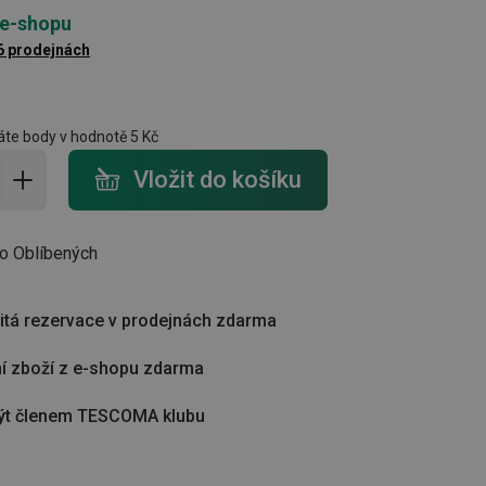
 e-shopu
6 prodejnách
te body v hodnotě
5 Kč
do košíku - počet
Vložit do košíku
do Oblíbených
tá rezervace v prodejnách zdarma
í zboží z e-shopu zdarma
ýt členem TESCOMA klubu