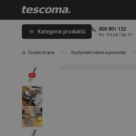
Nacházíte se na stránce Struhadlo ploché GrandCHEF
800 801 122
Kategorie produktů
Po - Pá od 7 do 17
Úvodní strana
Kuchyňské náčiní a pomůcky