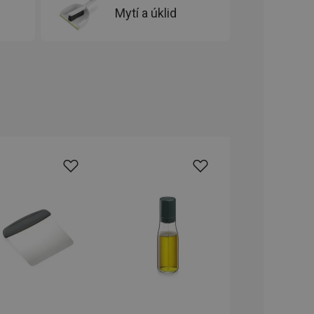
oho, jak uživatelé
Mytí a úklid
e funkčnost
ovozu na několika
držovat výkon v
štěvníkovi. Používá
 optimalizovala
i zařízení, která
oužívání a zlepšila
rencí výkonnosti a
ormací o chování
jejich prohlížení
jichž cílem je
analytických údajů
tránky.
ormací o chování
ížeče webových
jichž cílem je
aného obsahu nebo
osobní údaje.