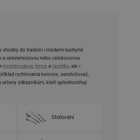
zi lidmi a roboty.
vat platné zprávy o
cript.com k
 cookie
kie-Script.com
 vhodný do tradiční i moderní kuchyně.
avu uživatelské
m a celonerezovou nebo celokovovou
en
kvalitní pánve
,
hrnce
a
rendlíky
, ale i
zi lidmi a roboty.
vat platné zprávy o
příklad rychlovarná konvice, sendvičovač,
u určeny zákazníkům, kteří upřednostňují
uhlasu uživatele
ke zlepšení
iřadí konkrétnímu
prohlížení.
Stolování