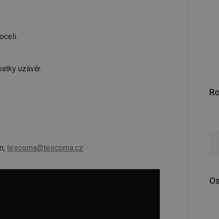
oceli.
atky uzávěr.
R
n;
tescoma@tescoma.cz
Os