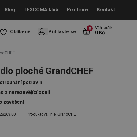
Blog
TESCOMA klub
Pro firmy
Kontakt
Váš košík
0
Oblíbené
Přihlaste se
0 Kč
andCHEF
dlo ploché GrandCHEF
strouhání potravin
o z nerezavějící oceli
o zavěšení
28263.00
Produktová linie:
GrandCHEF