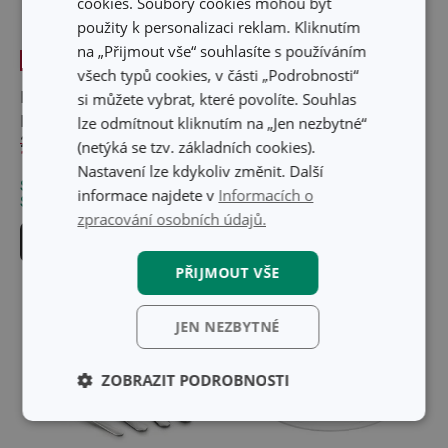
cookies. Soubory cookies mohou být
použity k personalizaci reklam. Kliknutím
na „Přijmout vše“ souhlasíte s používáním
-25 %
Doprava zdarma
všech typů cookies, v části „Podrobnosti“
Pekáč s poklopem
Mašlovačka silikonová
si můžete vybrat, které povolíte. Souhlas
PREMIUM 39 x 22 cm
PRESIDENT
lze odmítnout kliknutím na „Jen nezbytné“
2 139 Kč
(netýká se tzv. základních cookies).
1 599 Kč
299 Kč
Nastavení lze kdykoliv změnit. Další
Skladem v e-shopu
Skladem v e-shopu
informace najdete v
Informacích o
Skladem v 130 prodejnách
Skladem v 128 prodejnách
zpracování osobních údajů.
Do košíku
Do košíku
PŘIJMOUT VŠE
JEN NEZBYTNÉ
ZOBRAZIT PODROBNOSTI
Základní
Analytické a
(funkční) cookies
preferenční