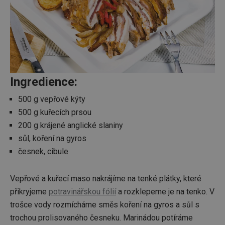
Ingredience:
500 g vepřové kýty
500 g kuřecích prsou
200 g krájené anglické slaniny
sůl, koření na gyros
česnek, cibule
Vepřové a kuřecí maso nakrájíme na tenké plátky, které
přikryjeme
potravinářskou fólií
a rozklepeme je na tenko. V
trošce vody rozmícháme směs koření na gyros a sůl s
trochou prolisovaného česneku. Marinádou potíráme