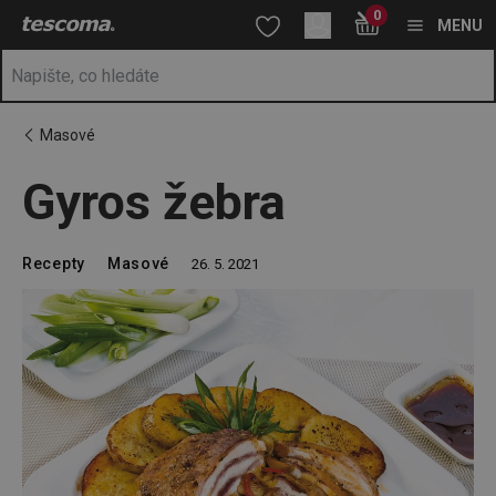
Nacházíte se na stránce Gyros žebra
0
Přejít na hlavní obsah
Přejít na vyhledávání
Přejít na navigaci
MENU
Masové
Gyros žebra
Recepty
Masové
26. 5. 2021