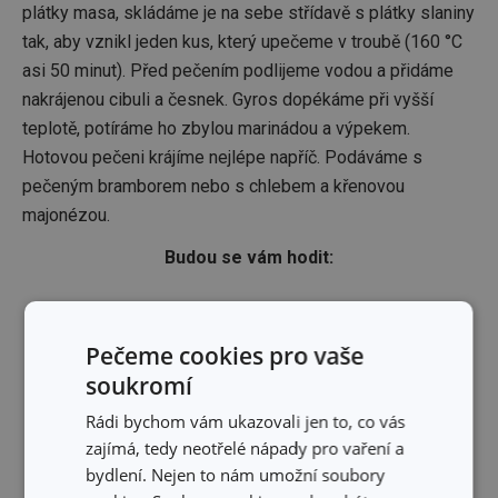
plátky masa, skládáme je na sebe střídavě s plátky slaniny
tak, aby vznikl jeden kus, který upečeme v troubě (160 °C
asi 50 minut). Před pečením podlijeme vodou a přidáme
nakrájenou cibuli a česnek. Gyros dopékáme při vyšší
teplotě, potíráme ho zbylou marinádou a výpekem.
Hotovou pečeni krájíme nejlépe napříč. Podáváme s
pečeným bramborem nebo s chlebem a křenovou
majonézou.
Budou se vám hodit:
Pečeme cookies pro vaše
soukromí
Rádi bychom vám ukazovali jen to, co vás
zajímá, tedy neotřelé nápady pro vaření a
bydlení. Nejen to nám umožní soubory