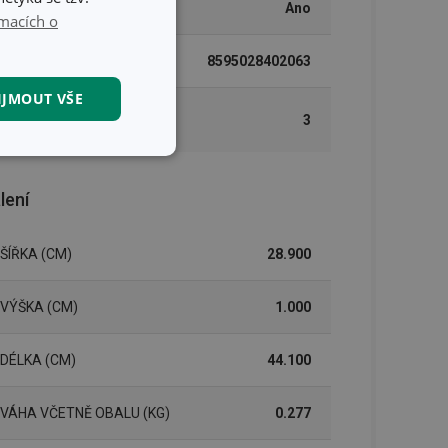
MYTÍ V MYČCE
Ano
macích o
EAN
8595028402063
IJMOUT VŠE
DÉLKA ZÁRUKY (V
3
LETECH)
kční soubory
lení
ŠÍŘKA (CM)
28.900
VÝŠKA (CM)
1.000
kční soubory
 správa účtu. Webové
DÉLKA (CM)
44.100
VÁHA VČETNĚ OBALU (KG)
0.277