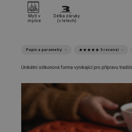
Mytí v
Délka záruky
myčce
(v letech)
Popis a parametry
5 recenzí
Unikátní silikonová forma vynikající pro přípravu tradi