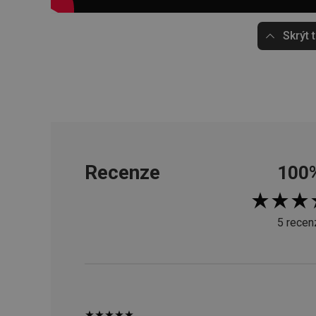
__cf_bm
Skrýt 
CookieScriptConse
FPGSID
__cf_bm
Recenze
100
cjConsent
__rtbh.lid
5 recen
OAU
__Secure-YNID