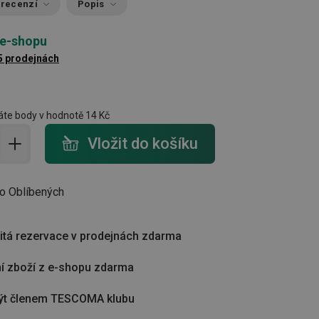
 recenzí
Popis
 e-shopu
5 prodejnách
te body v hodnotě
14 Kč
do košíku - počet
Vložit do košíku
do Oblíbených
tá rezervace v prodejnách zdarma
í zboží z e-shopu zdarma
ýt členem TESCOMA klubu