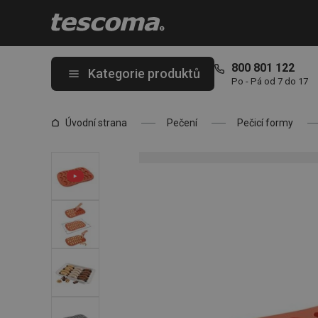
Nacházíte se na stránce Forma vanilkové rohlíčky DELÍCIA Sili
800 801 122
Kategorie produktů
Po - Pá od 7 do 17
Úvodní strana
Pečení
Pečicí formy