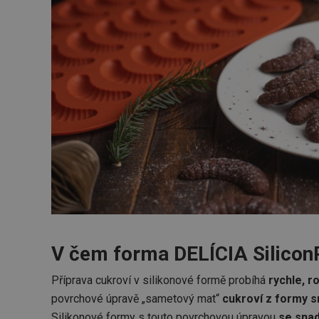
V čem forma DELÍCIA Silicon
Příprava cukroví v silikonové formě probíhá
rychle, r
povrchové úpravě „sametový mat“
cukroví z formy s
Silikonové formy s touto povrchovou úpravou
se snad