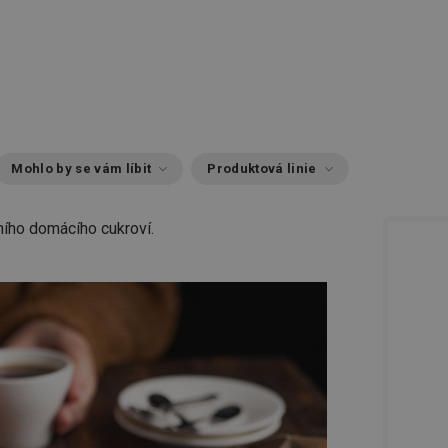
Mohlo by se vám líbit
Produktová linie
čního domácího cukroví.