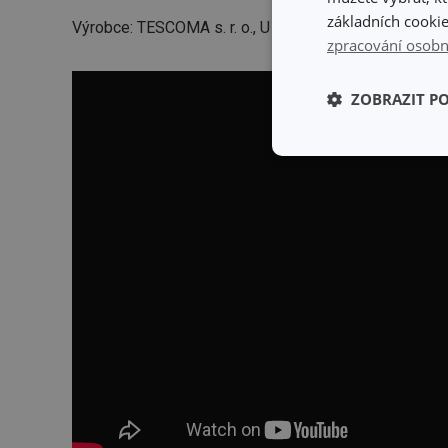
základních cookie
Výrobce: TESCOMA s. r. o., U Tescomy 241, 760 01 Zlí
zpracování osobn
ZOBRAZIT P
Základní (fun
cookies
Základní (fun
Nezbytně nutné soubo
stránky nelze bez ne
Název
shopsys_abc