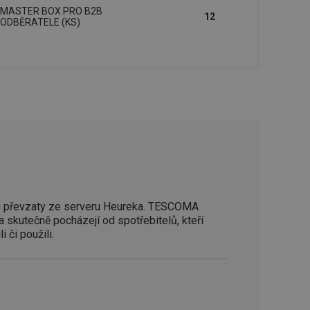
MASTER BOX PRO B2B
12
ODBĚRATELE (KS)
zi lidmi a roboty.
vat platné zprávy o
cript.com k
 cookie
kie-Script.com
avu uživatelské
zi lidmi a roboty.
vat platné zprávy o
uhlasu uživatele
 převzaty ze serveru Heureka. TESCOMA
ke zlepšení
a skutečně pocházejí od spotřebitelů, kteří
iřadí konkrétnímu
i či použili.
prohlížení.