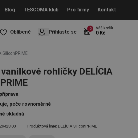
Blog
TESCOMA klub
Pro firmy
Kontakt
Váš košík
0
Oblíbené
Přihlaste se
0 Kč
A SiliconPRIME
vanilkové rohlíčky DELÍCIA
nPRIME
příprava
luje, peče rovnoměrně
ně skladná
29428.00
Produktová linie:
DELÍCIA SiliconPRIME