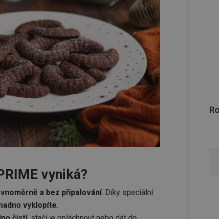
R
PRIME vyniká?
ovnoměrně a bez připalování
. Díky speciální
nadno vyklopíte
.
no čistí
, stačí je opláchnout nebo dát do