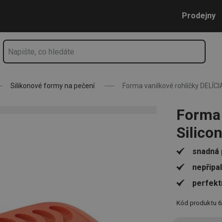
conPRIME
Přejít na hlavní obsah
Přejít na vyhledávání
Přejít na navigaci
Prodejny
Silikonové formy na pečení
Forma vanilkové rohlíčky DELÍCI
Forma 
Silico
snadná 
nepřipa
perfekt
Kód produktu
6