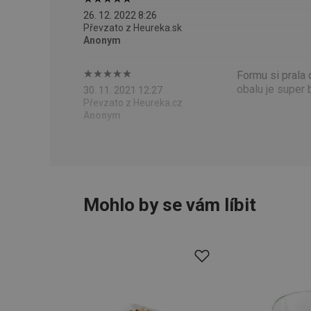
HAPLB8G
26. 12. 2022 8:26
Převzato z Heureka.sk
Anonym
INGRESSCOOKIE
Formu si prala 
obalu je super 
30. 11. 2021 12:27
Převzato z Heureka.cz
clientToken
Anonym
udid
Mohlo by se vám líbit
Název
Název
Název
cto_bundle
vivdocref
FPLC
cjevent_sc
cto_bundle
viewer_token
cjUser
cje