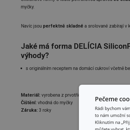
myčky.
Navíc jsou
perfektně skladné
a srolované zabírají v
Jaké má forma DELÍCIA SiliconP
výhody?
s originálním receptem na domácí cukroví včetně b
Materiál:
vyrobena z prvotřídního žáruvzdorného sili
Pečeme cook
Čištění:
vhodná do myčky
Rádi bychom vám u
Záruka:
3 roky
to nám umožní so
Kliknutím na „Při
můžete vybrat, kt