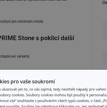
Os
 kuchyni jen minimum místa.
RIME Stone s poklicí další
ezlepkové varianty
konu, odolná do 230 °C
ies pro vaše soukromí
kazovali jen to, co vás zajímá, tedy neotřelé nápady pro vaření 
ubory cookies. Soubory cookies mohou být použity k personaliza
jmout vše“ souhlasíte s používáním všech typů cookies, v části „P
eré povolíte. Souhlas lze odmítnout kliknutím na „Jen nezbytné“ (n