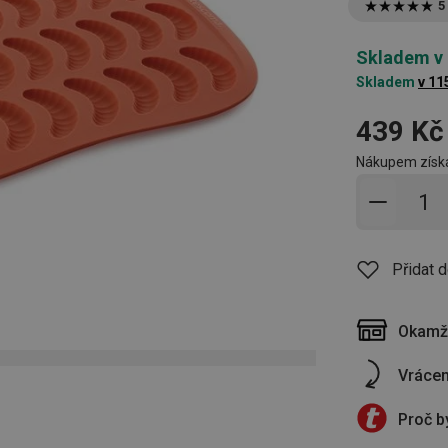
5
Skladem v
Skladem
v 11
439 Kč
Nákupem získá
Přidat 
Přidat 
Okamži
Vrácen
Proč b