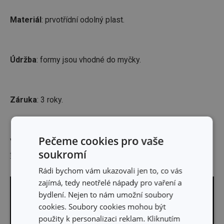
Materiál
: prvotřídní odolný plast.
Údržba
: formy jsou vhodné do myčky.
Záruka
: 3 roky.
Pečeme cookies pro vaše
Výrobce: TESCOMA s. r. o., U Tescomy 241, 760 01 Zlín;
soukromí
tescoma@tescoma.cz
Rádi bychom vám ukazovali jen to, co vás
zajímá, tedy neotřelé nápady pro vaření a
bydlení. Nejen to nám umožní soubory
cookies. Soubory cookies mohou být
použity k personalizaci reklam. Kliknutím