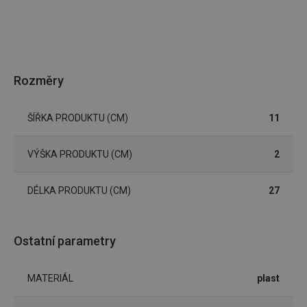
Marketingové
Funkční soubory
cookies
Rozměry
ŠÍŘKA PRODUKTU (CM)
11
Základní (funkční) cookies
VÝŠKA PRODUKTU (CM)
2
Analytické a preferenční cookies
Marketingové cookies
Funkční soubory
DÉLKA PRODUKTU (CM)
27
Nezbytně nutné soubory cookie umožňují základní
funkce webových stránek, jako je přihlášení
uživatele a správa účtu. Webové stránky nelze bez
nezbytně nutných souborů cookie správně používat.
Ostatní parametry
Poskytovatel
/
Název
Vyprší
Popis
Doména
MATERIÁL
plast
shopsys_abc
www.tescoma.cz
5 měsíců
4 týdny