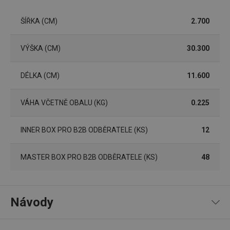
FPGSID
30 minut
Tento 
Google
cookie 
.tescoma.cz
ŠÍŘKA (CM)
2.700
používá
uchová
stavu
uživate
VÝŠKA (CM)
30.300
relace 
požada
stránky
DÉLKA (CM)
11.600
__cf_bm
30 minut
Tento 
Cloudflare Inc.
cookie 
.onesignal.com
používá
rozliše
VÁHA VČETNĚ OBALU (KG)
0.225
lidmi a
To je p
přínosn
INNER BOX PRO B2B ODBĚRATELE (KS)
12
bylo m
podáva
platné 
o použí
MASTER BOX PRO B2B ODBĚRATELE (KS)
48
jejich
webov
stránek
cjConsent
.tescoma.cz
1 rok
Tento 
cookie 
Návody
používá
ukládán
souhla
uživate
Recepty