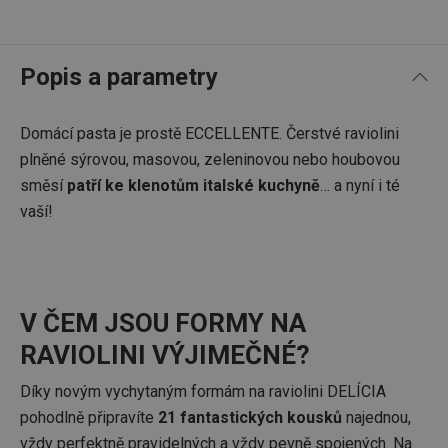
Popis a parametry
Domácí pasta je prostě ECCELLENTE. Čerstvé raviolini
plněné sýrovou, masovou, zeleninovou nebo houbovou
směsí
patří ke
klenotům italské kuchyně
… a nyní i té
vaší!
V ČEM JSOU FORMY NA
RAVIOLINI VÝJIMEČNÉ?
Díky novým vychytaným formám na raviolini DELÍCIA
pohodlně připravíte
21 fantastických kousků
najednou,
vždy perfektně pravidelných a vždy pevně spojených. Na