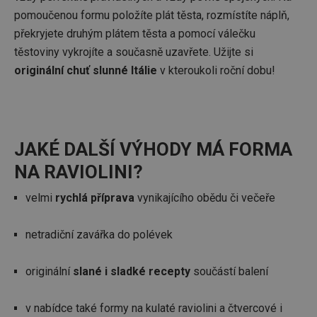
pomoučenou formu položíte plát těsta, rozmístíte náplň,
překryjete druhým plátem těsta a pomocí válečku
těstoviny vykrojíte a současně uzavřete. Užijte si
originální chuť slunné Itálie
v kteroukoli roční dobu!
JAKÉ DALŠÍ VÝHODY MÁ FORMA
NA RAVIOLINI?
velmi
rychlá příprava
vynikajícího obědu či večeře
netradiční zavářka do polévek
originální
slané i sladké recepty
součástí balení
v nabídce také formy na kulaté raviolini a čtvercové i