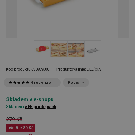
+ 1
Kód produktu
630879.00
Produktová linie:
DELÍCIA
4 recenze
Popis
Skladem v e-shopu
Skladem
v 85 prodejnách
279 Kč
ušetříte
80 Kč