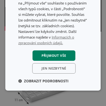
na „Přijmout vše“ souhlasíte s používáním
všech typů cookies, v části „Podrobnosti“
si můžete vybrat, které povolíte. Souhlas
lze odmítnout kliknutím na „Jen nezbytné“
(netýká se tzv. základních cookies).
Nastavení lze kdykoliv změnit. Další
informace najdete v
Informacích o
Skrýt text
zpracování osobních údajů.
PŘIJMOUT VŠE
JEN NEZBYTNÉ
ZOBRAZIT PODROBNOSTI
Základní
Analytické a
(funkční) cookies
preferenční
cookies