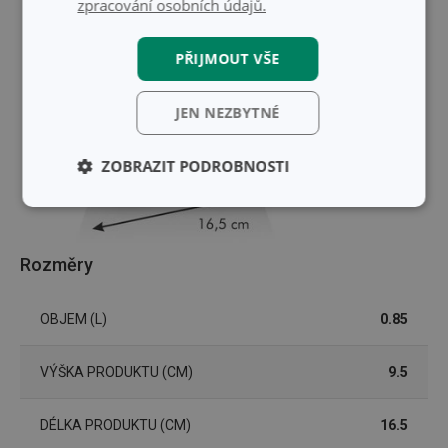
zpracování osobních údajů.
PŘIJMOUT VŠE
JEN NEZBYTNÉ
ZOBRAZIT PODROBNOSTI
Základní
Analytické a
(funkční) cookies
preferenční
cookies
Rozměry
Marketingové
Funkční soubory
OBJEM (L)
0.85
cookies
VÝŠKA PRODUKTU (CM)
9.5
DÉLKA PRODUKTU (CM)
16.5