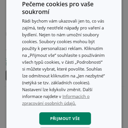
Pečeme cookies pro vaše
soukromí
Rádi bychom vám ukazovali jen to, co vás
Novinka
zajímá, tedy neotřelé nápady pro vaření a
Dóza 4FOOD 1,0 l
Dózy s víkem 4FOOD
bydlení. Nejen to nám umožní soubory
1,35 l, 3 ks
cookies. Soubory cookies mohou být
použity k personalizaci reklam. Kliknutím
129 Kč
279 Kč
na „Přijmout vše“ souhlasíte s používáním
Skladem v e-shopu
Skladem v e-shopu
všech typů cookies, v části „Podrobnosti“
Skladem v 128 prodejnách
Skladem v 129 prodejnách
si můžete vybrat, které povolíte. Souhlas
Do košíku
Do košíku
lze odmítnout kliknutím na „Jen nezbytné“
(netýká se tzv. základních cookies).
Nastavení lze kdykoliv změnit. Další
informace najdete v
Informacích o
zpracování osobních údajů.
PŘIJMOUT VŠE