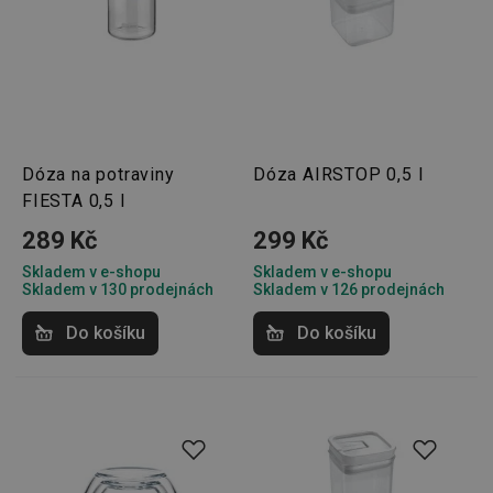
zapama
předvo
souhlas
soubor
cookie
návštěv
nutné, 
banner
Cookie
Script.
fungov
Dóza na potraviny
Dóza AIRSTOP 0,5 l
správně
FIESTA 0,5 l
FPGSID
30 minut
Tento 
Google
cookie 
.tescoma.cz
289 Kč
299 Kč
používá
uchová
Skladem v e-shopu
Skladem v e-shopu
stavu
Skladem v 130 prodejnách
Skladem v 126 prodejnách
uživate
relace 
požada
Do košíku
Do košíku
stránky
__cf_bm
30 minut
Tento 
Cloudflare Inc.
cookie 
.onesignal.com
používá
rozliše
lidmi a
To je p
přínosn
bylo m