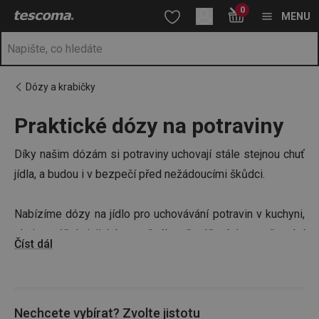
Nacházíte se na stránce Krabičky a dózy na potraviny
0
Přejít na hlavní obsah
Přejít na vyhledávání
Přejít na navigaci
MENU
Dózy a krabičky
Praktické dózy na potraviny
Díky našim dózám si potraviny uchovají stále stejnou chuť
jídla, a budou i v bezpečí před nežádoucími škůdci.
Nabízíme dózy na jídlo pro uchovávání potravin v kuchyni,
ale i pro účely jejich bezpečného přenášení do zaměstnání
Číst dál
či do školy.
Tip:
Pro přenášení potravin i zachování pitného režimu
Nechcete vybírat? Zvolte jistotu
vašich nejmenších vybírejte ze speciálního
sortimentu pro