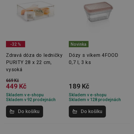
OAU
.opera.com
11 měsíců
4 týdny
__Secure-YNID
.youtube.com
5 měsíců
4 týdny
HAPLB8G
.go.sonobi.com
Zavřením
Tento 
prohlížeče
cookie 
používá
sledová
-32 %
Novinka
toho, j
uživate
Zdravá dóza do ledničky
Dózy s víkem 4FOOD
interagu
webov
PURITY 28 x 22 cm,
0,7 l, 3 ks
stránka
zajišťuj
vysoká
funkčn
vyvažo
669 Kč
zátěže 
449 Kč
189 Kč
efektiv
distribu
provoz
Skladem v e-shopu
Skladem v e-shopu
několik
Skladem v 92 prodejnách
Skladem v 128 prodejnách
servere
bylo za
že web
Do košíku
Do košíku
udržov
výkon 
vysoké
provoz