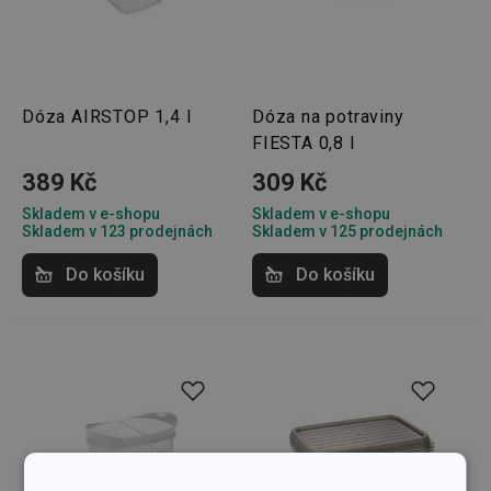
Dóza AIRSTOP 1,4 l
Dóza na potraviny
FIESTA 0,8 l
389 Kč
309 Kč
Skladem v e-shopu
Skladem v e-shopu
Skladem v 123 prodejnách
Skladem v 125 prodejnách
Do košíku
Do košíku