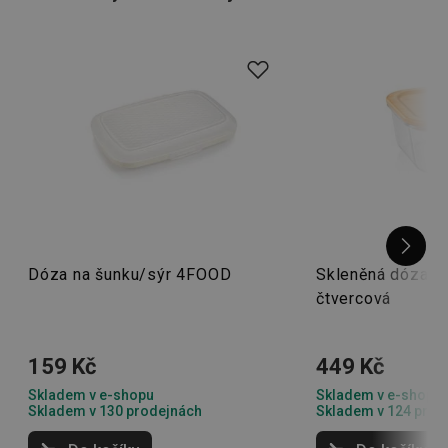
děti
. Naleznete v něm
krabičky pro děti
či
láhve na pití
,
které jsou přímo uzpůsobené dětským potřebám.
Dóza na šunku/sýr 4FOOD
Skleněná dóza ON
čtvercová
159 Kč
449 Kč
Skladem v e-shopu
Skladem v e-shopu
Skladem v 130 prodejnách
Skladem v 124 prod