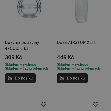
podáva
platné 
o použí
jejich
webov
stránek
cjConsent
.tescoma.cz
1 rok
Tento 
cookie 
používá
ukládán
souhla
Dózy na potraviny
Dóza AIRSTOP 2,0 l
uživate
cookies
4FOOD, 3 ks
webov
stránká
309 Kč
449 Kč
__rtbh.lid
www.tescoma.cz
11 měsíců
Tento 
4 týdny
cookie 
Skladem v e-shopu
Skladem v e-shopu
používá
Skladem v 125 prodejnách
Skladem v 127 prodejnách
routing
zlepšen
navigač
Do košíku
Do košíku
zkušeno
uživatel
že je př
konkré
serveru
zajistí
konzist
a efekti
prohlíž