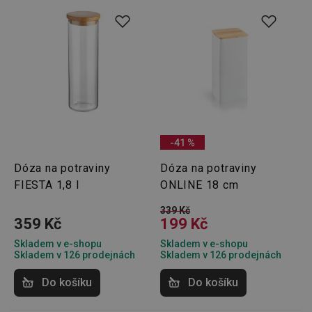
INGRESSCOOKIE
Zavřením
Zaregist
NGINX Inc.
prohlížeče
který
bh.contextweb.com
servero
klastr s
návštěv
Používá
kontext
vyrovn
zatížení
optimal
uživate
zkušeno
clientToken
.api.foxentry.com
11 měsíců
4 týdny
-41 %
udid
.tescoma.cz
4 týdny 2
Tento c
Dóza na potraviny
Dóza na potraviny
dny
se použ
jedineč
FIESTA 1,8 l
ONLINE 18 cm
identifi
zařízení
339 Kč
mají př
359 Kč
199 Kč
webov
stránce
sledova
Skladem v e-shopu
Skladem v e-shopu
používá
Skladem v 126 prodejnách
Skladem v 126 prodejnách
zlepšila
uživate
zkušeno
Do košíku
Do košíku