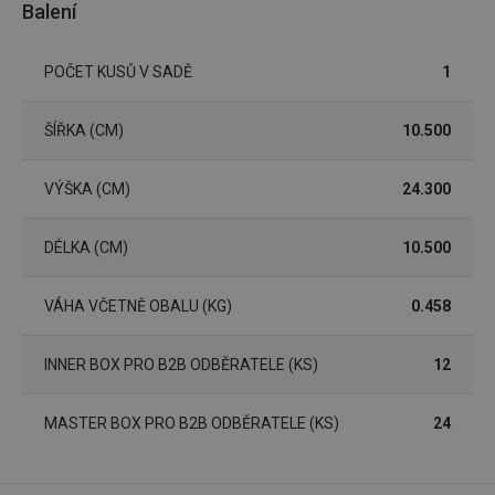
Balení
Marketingové
Funkční soubory
POČET KUSŮ V SADĚ
1
cookies
ŠÍŘKA (CM)
10.500
VÝŠKA (CM)
24.300
Základní (funkční) cookies
DÉLKA (CM)
10.500
Analytické a preferenční cookies
Marketingové cookies
Funkční soubory
VÁHA VČETNĚ OBALU (KG)
0.458
Nezbytně nutné soubory cookie umožňují základní
funkce webových stránek, jako je přihlášení
INNER BOX PRO B2B ODBĚRATELE (KS)
12
uživatele a správa účtu. Webové stránky nelze bez
nezbytně nutných souborů cookie správně používat.
Poskytovatel
/
MASTER BOX PRO B2B ODBĚRATELE (KS)
24
Název
Vyprší
Popis
Doména
shopsys_abc
www.tescoma.cz
5 měsíců
4 týdny