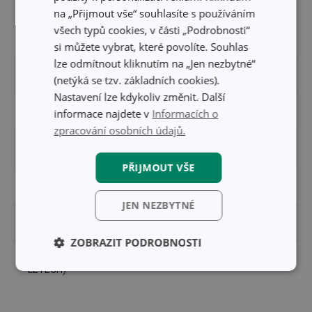
na „Přijmout vše“ souhlasíte s používáním
silikon, borosilikátové sklo,
všech typů cookies, v části „Podrobnosti“
MATERIÁL
bambus
si můžete vybrat, které povolíte. Souhlas
lze odmítnout kliknutím na „Jen nezbytné“
PRODUKTOVÁ LINIE
FIESTA
(netýká se tzv. základních cookies).
Nastavení lze kdykoliv změnit. Další
informace najdete v
Informacích o
TYP
dóza na potraviny
zpracování osobních údajů.
ZAŘAZENÍ
potravinové dózy
PŘIJMOUT VŠE
MYTÍ V MYČCE
Ne
JEN NEZBYTNÉ
EAN
8595028436716
ZOBRAZIT PODROBNOSTI
DÉLKA ZÁRUKY (V
5
LETECH)
Základní
Analytické a
(funkční) cookies
preferenční
cookies