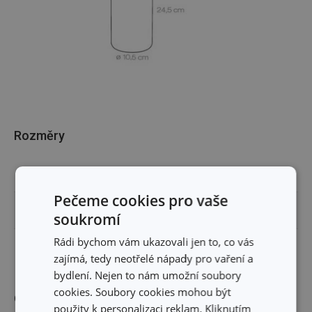
Rozměry
OBJEM (L)
1.4
Pečeme cookies pro vaše
VÝŠKA PRODUKTU (CM)
24.5
soukromí
Rádi bychom vám ukazovali jen to, co vás
PRŮMĚR (CM)
10.5
zajímá, tedy neotřelé nápady pro vaření a
bydlení. Nejen to nám umožní soubory
cookies. Soubory cookies mohou být
Ostatní parametry
použity k personalizaci reklam. Kliknutím