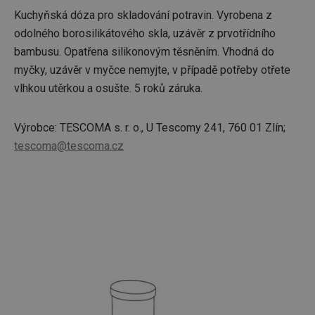
Kuchyňská dóza pro skladování potravin. Vyrobena z
odolného borosilikátového skla, uzávěr z prvotřídního
bambusu. Opatřena silikonovým těsněním. Vhodná do
myčky, uzávěr v myčce nemyjte, v případě potřeby otřete
vlhkou utěrkou a osušte. 5 roků záruka.
Výrobce: TESCOMA s. r. o., U Tescomy 241, 760 01 Zlín;
tescoma@tescoma.cz