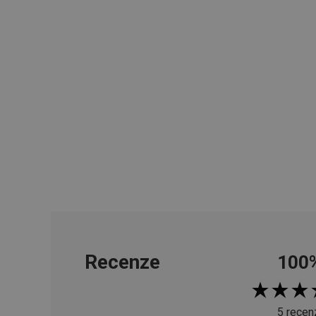
__cf_bm
CookieScriptConse
FPGSID
__cf_bm
cjConsent
__rtbh.lid
Recenze
100
OAU
__Secure-YNID
5 recen