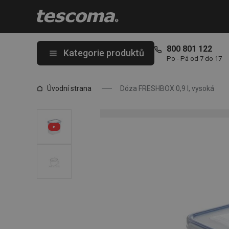
Nacházíte se na stránce Dóza FRESHBOX 0,9 l, vysoká
800 801 122
Kategorie produktů
Po - Pá od 7 do 17
Úvodní strana
Dóza FRESHBOX 0,9 l, vysoká