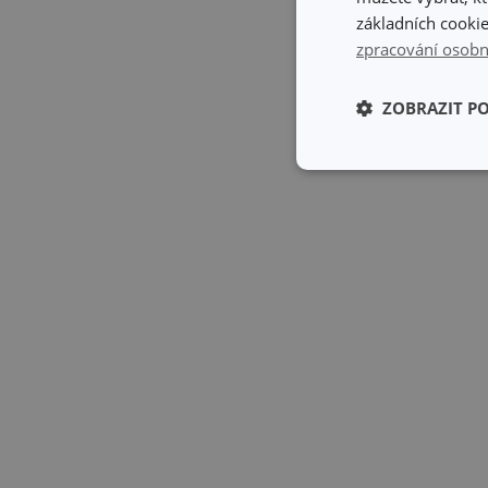
základních cookie
zpracování osobn
ZOBRAZIT P
Základní (fun
cookies
Základní (fun
Nezbytně nutné soubo
stránky nelze bez ne
Název
shopsys_abc