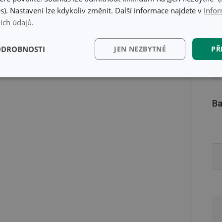
s). Nastavení lze kdykoliv změnit. Další informace najdete v
Infor
ích údajů.
ODROBNOSTI
JEN NEZBYTNÉ
PŘ
kční)
Analytické a
Marketingové
Fun
preferenční cookies
cookies
Ba
kční) cookies
Analytické a preferenční cookies
Marketingové cookies
Fun
ry cookie umožňují základní funkce webových stránek, jako je přihlášení uživatele a
zbytně nutných souborů cookie správně používat.
Poskytovatel
/
Vyprší
Popis
Doména
www.tescoma.cz
5 měsíců