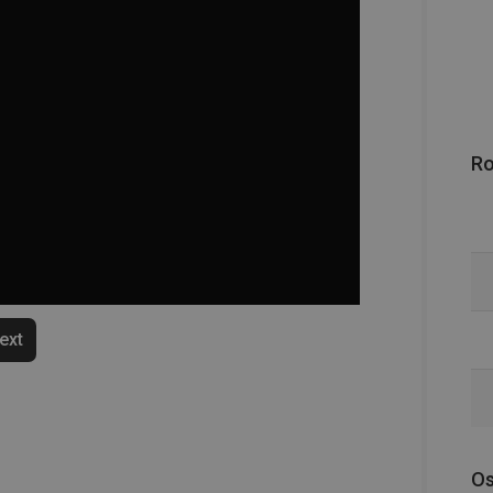
R
text
Os