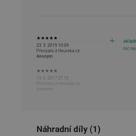
HAPLB8G
INGRESSCOOKIE
sklad
clientToken
23. 3. 2019 10:09
nic n
Převzato z Heureka.cz
Anonym
udid
13. 5. 2017 21:12
Převzato z Heureka.cz
Anonym
Název
Název
Název
cto_bundle
vivdocref
FPLC
cjevent_sc
cto_bundle
viewer_token
cjUser
Náhradní díly
(
1
)
cje