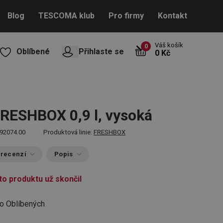
Blog
TESCOMA klub
Pro firmy
Kontakt
Váš košík
0
Oblíbené
Přihlaste se
0 Kč
RESHBOX 0,9 l, vysoká
92074.00
Produktová linie:
FRESHBOX
 recenzí
Popis
to produktu už skončil
do Oblíbených