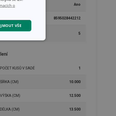
MYTÍ V MYČCE
Ano
macích o
EAN
8595028442212
IJMOUT VŠE
DÉLKA ZÁRUKY (V
5
LETECH)
kční soubory
lení
POČET KUSŮ V SADĚ
1
kční soubory
ŠÍŘKA (CM)
10.000
 správa účtu. Webové
VÝŠKA (CM)
12.500
DÉLKA (CM)
13.500