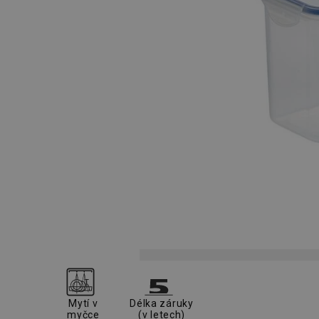
Mytí v
Délka záruky
myčce
(v letech)