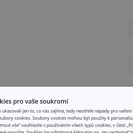
ies pro vaše soukromí
kazovali jen to, co vás zajímá, tedy neotřelé nápady pro vaření 
ubory cookies. Soubory cookies mohou být použity k personaliza
jmout vše“ souhlasíte s používáním všech typů cookies, v části „P
eré povolíte. Souhlas lze odmítnout kliknutím na „Jen nezbytné“ (n