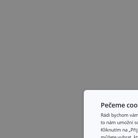
Pečeme cook
Rádi bychom vám u
to nám umožní so
Kliknutím na „Při
můžete vybrat, kt