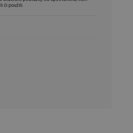
oho, jak uživatelé
i či použili.
e funkčnost
ovozu na několika
držovat výkon v
štěvníkovi. Používá
 optimalizovala
i zařízení, která
oužívání a zlepšila
rencí výkonnosti a
ormací o chování
jejich prohlížení
jichž cílem je
analytických údajů
tránky.
ormací o chování
ížeče webových
jichž cílem je
aného obsahu nebo
osobní údaje.