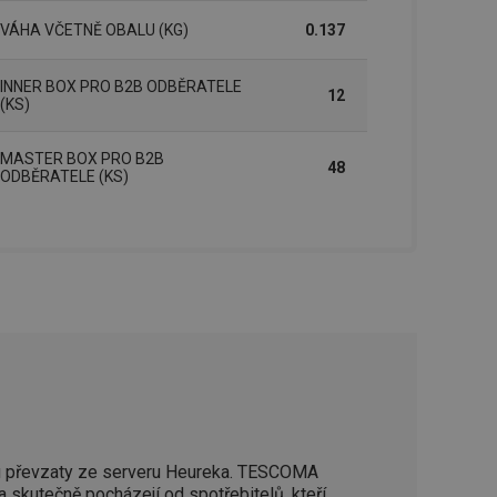
VÁHA VČETNĚ OBALU (KG)
0.137
zi lidmi a roboty.
vat platné zprávy o
INNER BOX PRO B2B ODBĚRATELE
12
(KS)
cript.com k
 cookie
kie-Script.com
MASTER BOX PRO B2B
48
ODBĚRATELE (KS)
avu uživatelské
zi lidmi a roboty.
vat platné zprávy o
uhlasu uživatele
ke zlepšení
iřadí konkrétnímu
prohlížení.
 převzaty ze serveru Heureka. TESCOMA
a skutečně pocházejí od spotřebitelů, kteří