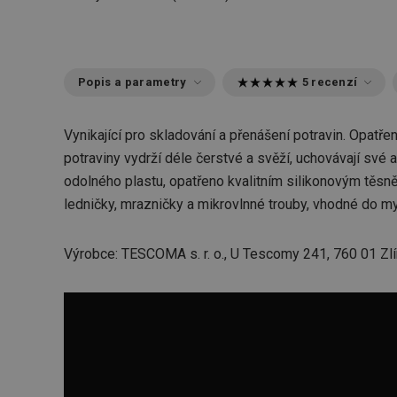
Popis a parametry
5 recenzí
Vynikající pro skladování a přenášení potravin. Opa
potraviny vydrží déle čerstvé a svěží, uchovávají své 
odolného plastu, opatřeno kvalitním silikonovým těsn
ledničky, mrazničky a mikrovlnné trouby, vhodné do my
Výrobce: TESCOMA s. r. o., U Tescomy 241, 760 01 Zlí