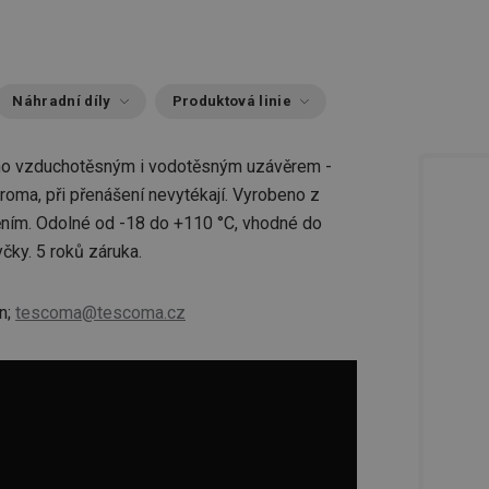
Náhradní díly
Produktová linie
třeno vzduchotěsným i vodotěsným uzávěrem -
aroma, při přenášení nevytékají. Vyrobeno z
ěním. Odolné od -18 do +110 °C, vhodné do
čky. 5 roků záruka.
n;
tescoma@tescoma.cz