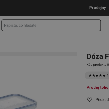
Přejít na hlavní obsah
Přejít na vyhledávání
Přejít na navigaci
Prodejny
Dóza F
Kód produktu
8
5
Prodej toho
Přidat 