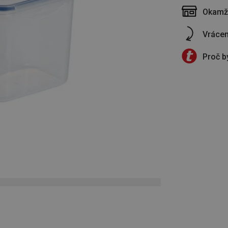
Okamži
Vrácen
Proč b